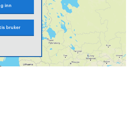
g inn
tis bruker