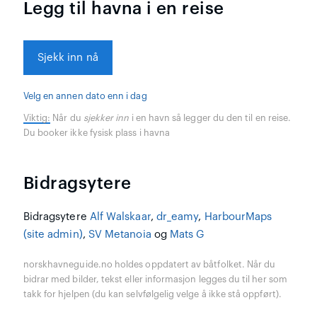
Legg til havna i en reise
Sjekk inn nå
Velg en annen dato enn i dag
Viktig:
Når du
sjekker inn
i en havn så legger du den til en reise.
Du booker ikke fysisk plass i havna
Bidragsytere
Bidragsytere
Alf Walskaar
,
dr_eamy
,
HarbourMaps
(site admin)
,
SV Metanoia
og
Mats G
norskhavneguide.no holdes oppdatert av båtfolket. Når du
bidrar med bilder, tekst eller informasjon legges du til her som
takk for hjelpen (du kan selvfølgelig velge å ikke stå oppført).