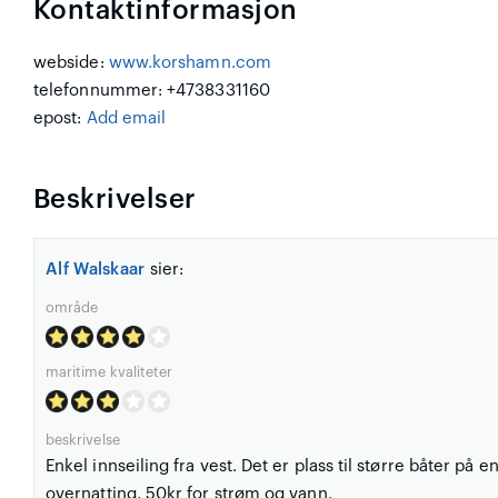
Kontaktinformasjon
webside:
www.korshamn.com
telefonnummer: +4738331160
epost:
Add email
Beskrivelser
Alf Walskaar
sier:
område
maritime kvaliteter
beskrivelse
Enkel innseiling fra vest. Det er plass til større båter på
overnatting, 50kr for strøm og vann.