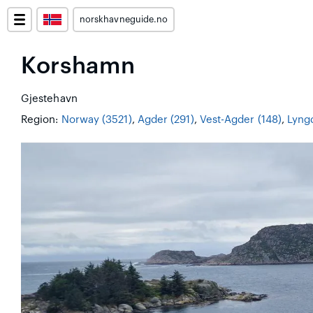
norskhavneguide.no
Korshamn
Gjestehavn
Region:
Norway (3521)
,
Agder (291)
,
Vest-Agder (148)
,
Lyngd