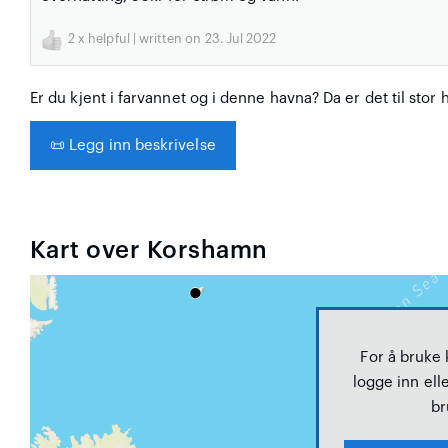
2
x helpful | written on 23. Jul 2022
Er du kjent i farvannet og i denne havna? Da er det til stor 
📜
Legg inn beskrivelse
Kart over Korshamn
For å bruke
logge inn elle
br