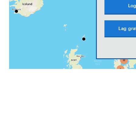
Log
Lag gra