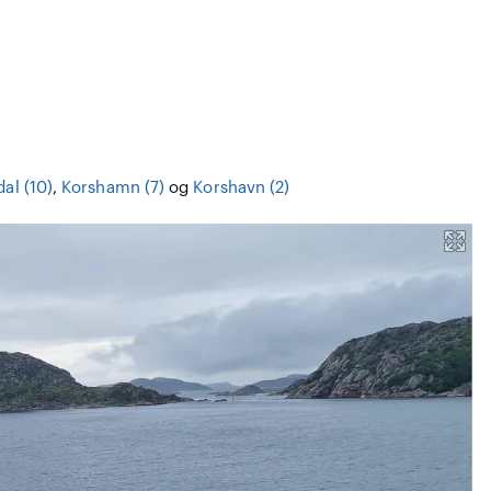
al (10)
,
Korshamn (7)
og
Korshavn (2)