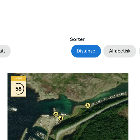
Sorter
att
Distanse
Alfabetisk
Wind
58