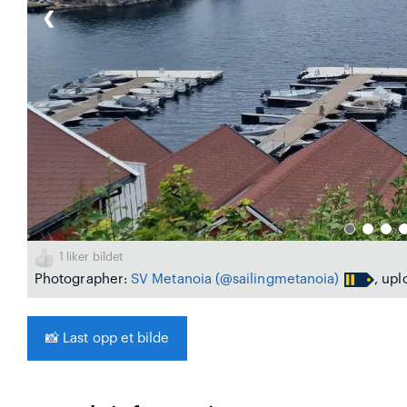
❮
1
liker bildet
Photographer:
SV Metanoia
(@sailingmetanoia)
, upl
📸
Last opp et bilde