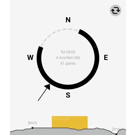
N
Tor 09:00
W
E
4 m/s from SW
91 points
S
Next night
8m/s
2m/s