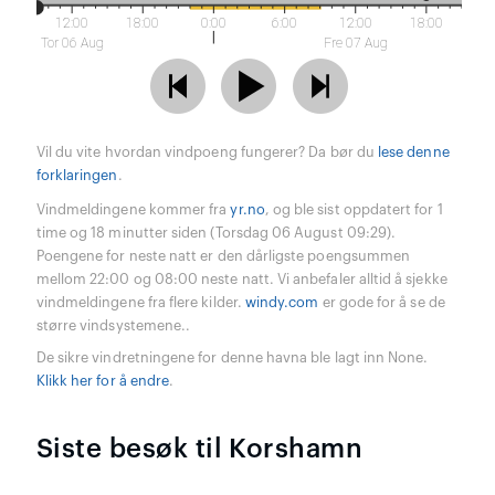
12:00
18:00
0:00
6:00
12:00
18:00
Tor 06 Aug
Fre 07 Aug
Vil du vite hvordan vindpoeng fungerer? Da bør du
lese denne
forklaringen
.
Vindmeldingene kommer fra
yr.no
, og ble sist oppdatert for 1
time og 18 minutter siden (Torsdag 06 August 09:29).
Poengene for neste natt er den dårligste poengsummen
mellom 22:00 og 08:00 neste natt. Vi anbefaler alltid å sjekke
vindmeldingene fra flere kilder.
windy.com
er gode for å se de
større vindsystemene..
De sikre vindretningene for denne havna ble lagt inn None.
Klikk her for å endre
.
Siste besøk til Korshamn