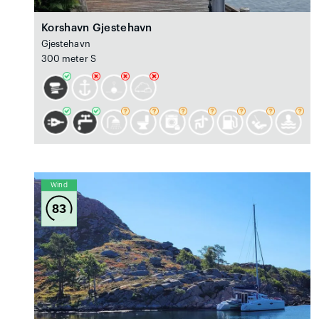
Korshavn Gjestehavn
Gjestehavn
300 meter S
Wind
83