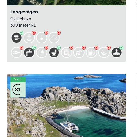
Langevågen
Gjestehavn
500 meter NE
Wind
81