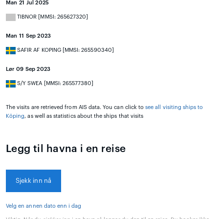
Man 21 Jul 2025
TIBNOR [MMSI: 265627320]
Man 11 Sep 2023
SAFIR AF KOPING [MMSI: 265590340]
Lør 09 Sep 2023
S/Y SWEA [MMSI: 265577380]
The visits are retrieved from AIS data. You can click to
see all visiting ships to
Köping
, as well as statistics about the ships that visits
Legg til havna i en reise
Sjekk inn nå
Velg en annen dato enn i dag