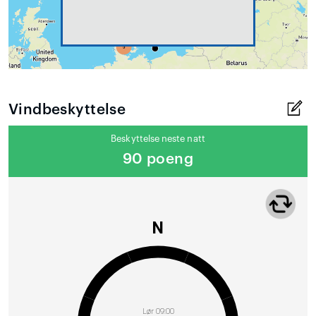
Vindbeskyttelse
Beskyttelse neste natt
90 poeng
N
Lør 09:00