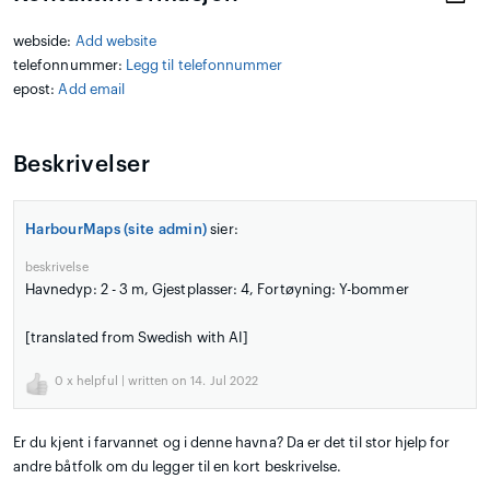
webside:
Add website
telefonnummer:
Legg til telefonnummer
epost:
Add email
Beskrivelser
HarbourMaps (site admin)
sier:
beskrivelse
Havnedyp: 2 - 3 m, Gjestplasser: 4, Fortøyning: Y-bommer
[translated from Swedish with AI]
0
x helpful | written on 14. Jul 2022
Er du kjent i farvannet og i denne havna? Da er det til stor hjelp for
andre båtfolk om du legger til en kort beskrivelse.