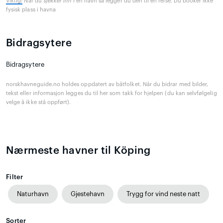
Viktig:
Når du
sjekker inn
i en havn så legger du den til en reise. Du booker ikke
fysisk plass i havna
Bidragsytere
Bidragsytere
norskhavneguide.no holdes oppdatert av båtfolket. Når du bidrar med bilder,
tekst eller informasjon legges du til her som takk for hjelpen (du kan selvfølgelig
velge å ikke stå oppført).
Nærmeste havner til Köping
Filter
Naturhavn
Gjestehavn
Trygg for vind neste natt
Sorter