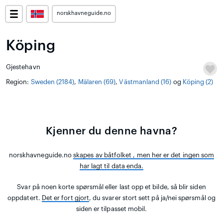
norskhavneguide.no
Köping
Gjestehavn
Region:
Sweden (2184)
,
Mälaren (69)
,
Västmanland (16)
og
Köping (2)
Kjenner du denne havna?
norskhavneguide.no
skapes av båtfolket
, men her er det ingen som
har lagt til data enda.
Svar på noen korte spørsmål eller last opp et bilde, så blir siden
oppdatert.
Det er fort gjort
, du svarer stort sett på ja/nei spørsmål og
siden er tilpasset mobil.