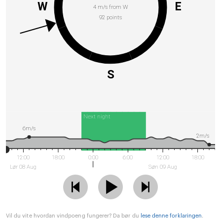
W
E
4 m/s from W
92 points
S
Next night
6m/s
2m/s
12:00
18:00
0:00
6:00
12:00
18:00
Lør 08 Aug
Søn 09 Aug
Vil du vite hvordan vindpoeng fungerer? Da bør du
lese denne forklaringen
.