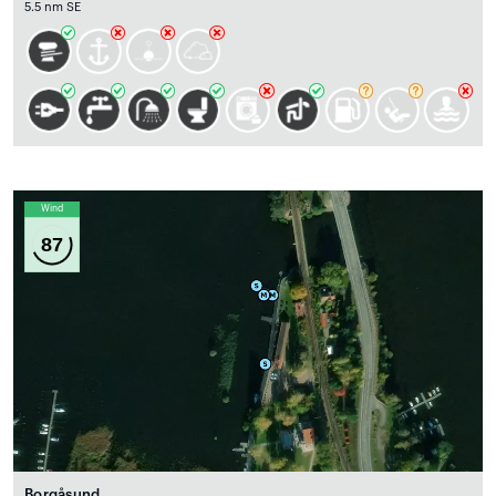
5.5 nm SE
Wind
87
Borgåsund