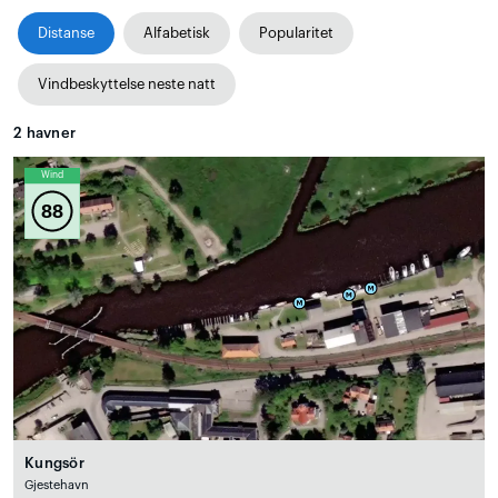
Distanse
Alfabetisk
Popularitet
Vindbeskyttelse neste natt
2
havner
Wind
88
Kungsör
Gjestehavn