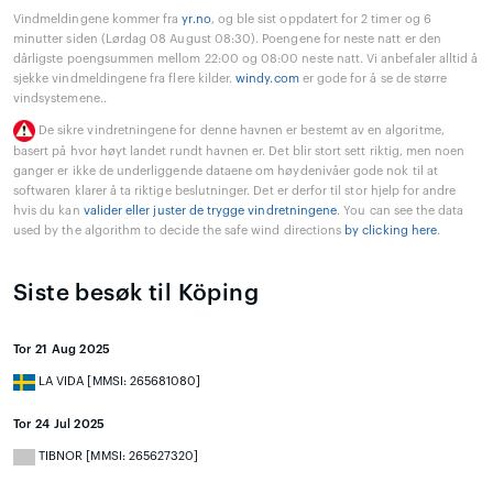
Vindmeldingene kommer fra
yr.no
, og ble sist oppdatert for 2 timer og 6
minutter siden (Lørdag 08 August 08:30). Poengene for neste natt er den
dårligste poengsummen mellom 22:00 og 08:00 neste natt. Vi anbefaler alltid å
sjekke vindmeldingene fra flere kilder.
windy.com
er gode for å se de større
vindsystemene..
De sikre vindretningene for denne havnen er bestemt av en algoritme,
basert på hvor høyt landet rundt havnen er. Det blir stort sett riktig, men noen
ganger er ikke de underliggende dataene om høydenivåer gode nok til at
softwaren klarer å ta riktige beslutninger. Det er derfor til stor hjelp for andre
hvis du kan
valider eller juster de trygge vindretningene
. You can see the data
used by the algorithm to decide the safe wind directions
by clicking here
.
Siste besøk til Köping
Tor 21 Aug 2025
LA VIDA [MMSI: 265681080]
Tor 24 Jul 2025
TIBNOR [MMSI: 265627320]