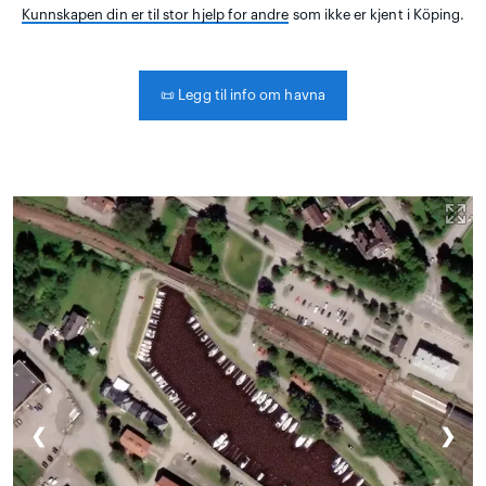
Kunnskapen din er til stor hjelp for andre
som ikke er kjent i Köping.
📜
Legg til info om havna
❮
❯