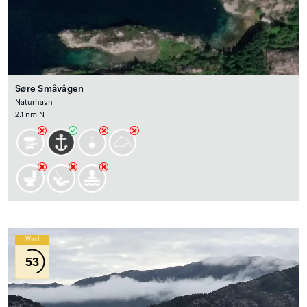
Søre Småvågen
Naturhavn
2.1 nm N
Wind
53