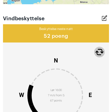
Vindbeskyttelse
Beskyttelse neste natt
52 poeng
N
Lør 16:00
W
E
7 m/s from S
67 points