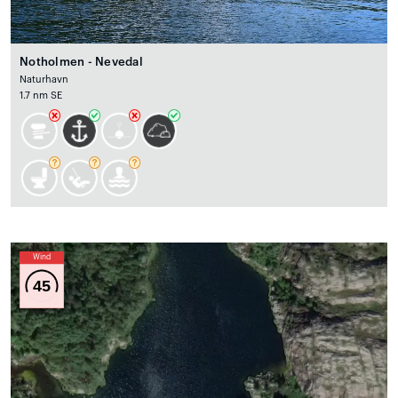
Notholmen - Nevedal
Naturhavn
1.7 nm SE
Wind
45