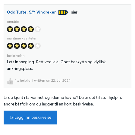
Odd Tufte. S/Y Vindreken
sier:
område
maritime kvaliteter
beskrivelse
Lett innsegling. Rett ved leia. Godt beskytta og idyllisk
ankringsplass.
1
x helpful | written on 22. Jul 2024
Er du kjent i farvannet og i denne havna? Da er det til stor hjelp for
andre båtfolk om du legger til en kort beskrivelse.
📜
Legg inn beskrivelse