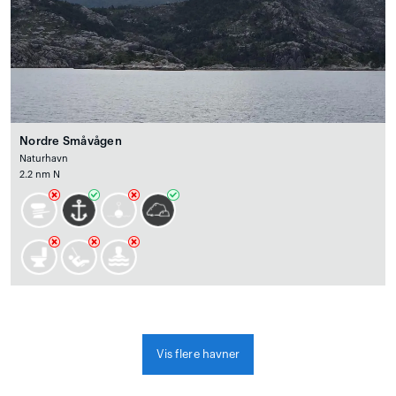
Nordre Småvågen
Naturhavn
2.2 nm N
Vis flere havner