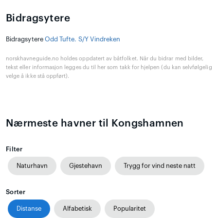
Bidragsytere
Bidragsytere
Odd Tufte. S/Y Vindreken
norskhavneguide.no holdes oppdatert av båtfolket. Når du bidrar med bilder,
tekst eller informasjon legges du til her som takk for hjelpen (du kan selvfølgelig
velge å ikke stå oppført).
Nærmeste havner til Kongshamnen
Filter
Naturhavn
Gjestehavn
Trygg for vind neste natt
Sorter
Distanse
Alfabetisk
Popularitet