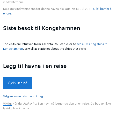
vindsystemene..
De sikre vindretningene for denne havna ble lagt inn 13. Jul 2021.
Klikk her for å
endre
.
Siste besøk til Kongshamnen
The visits are retrieved from AIS data. You can click to
see all visiting ships to
Kongshamnen
, as well as statistics about the ships that visits
Legg til havna i en reise
Sjekk inn nå
Velg en annen dato enn i dag
Viktig:
Når du
sjekker inn
i en havn så legger du den til en reise. Du booker ikke
fysisk plass i havna