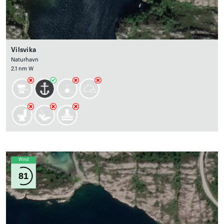
Vilsvika
Naturhavn
2.1 nm W
Wind
81