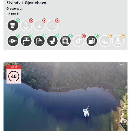
Eivindvik Gjestehavn
Gjestehavn
1.5 nm E
Wind
46