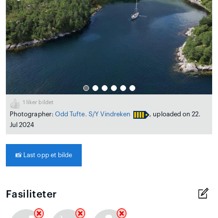
1
liker bildet
Photographer:
Odd Tufte. S/Y Vindreken
, uploaded on 22.
Jul 2024
📸
Last opp et bilde
Fasiliteter