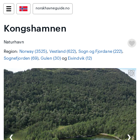
norskhavneguide.no
Kongshamnen
Naturhavn
Region:
Norway (3525)
,
Vestland (622)
,
Sogn og Fjordane (222)
,
Sognefjorden (69)
,
Gulen (30)
og
Eivindvik (12)
❮
❯