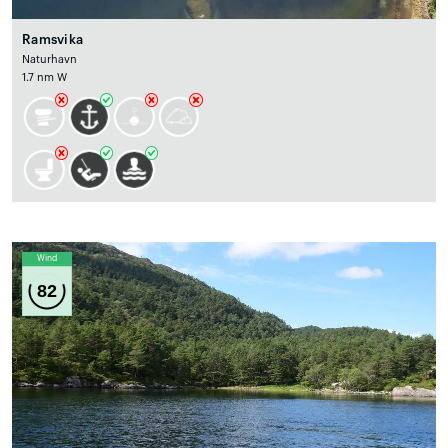
Ramsvika
Naturhavn
1.7 nm W
Wind
82