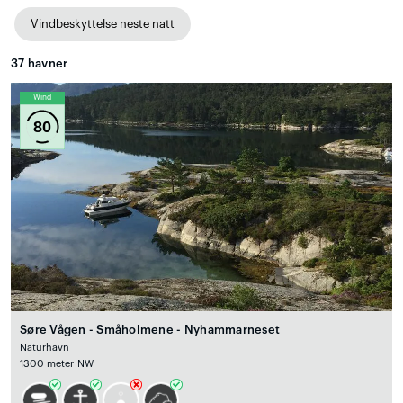
Vindbeskyttelse neste natt
37
havner
Wind
80
Søre Vågen - Småholmene - Nyhammarneset
Naturhavn
1300 meter NW