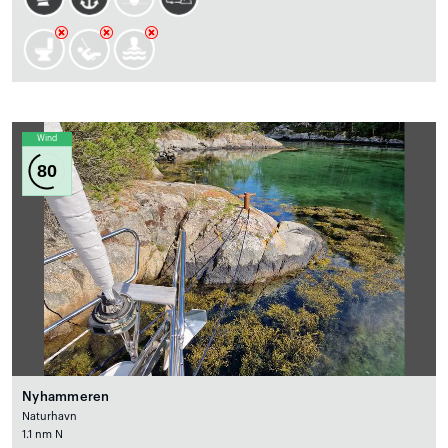
Wind
80
Nyhammeren
Naturhavn
1.1 nm N