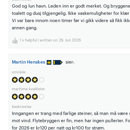
God og lun havn. Leden inn er godt merket. Og bryggene 
toalett og dusj tilgjengelig. Ikke vaskemuligheter for klær
Vi var bare innom noen timer før vi gikk videre så fikk 
annen gang.
1
x helpful | written on 29. Jun 2026
Martin Henskes
sier:
område
maritime kvaliteter
beskrivelse
Inngangen er trang med farlige steiner, så man må være
mot vind. Flytebryggen er fin, men har ingen pullerter. For
for 2026 er kr120 per natt og kr100 for strøm.