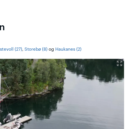
n
stevoll (27)
,
Storebø (8)
og
Haukanes (2)