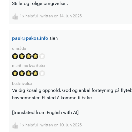
Stille og rolige omgivelser.
1
x helpful | written on 14. Jun 2025
paul@pakos.info
sier:
område
maritime kvaliteter
beskrivelse
Veldig koselig opphold. God og enkel fortøyning på flyte
havnemester. Et sted å komme tilbake
[translated from English with AI]
1
x helpful | written on 10. Jun 2025