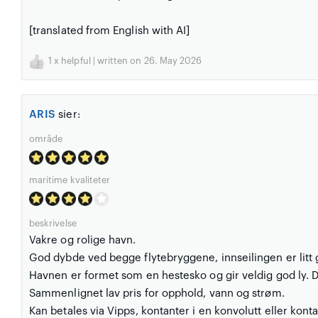
[translated from English with AI]
1
x helpful | written on 26. May 2026
ARIS
sier:
område
maritime kvaliteter
beskrivelse
Vakre og rolige havn.
God dybde ved begge flytebryggene, innseilingen er litt 
Havnen er formet som en hestesko og gir veldig god ly. 
Sammenlignet lav pris for opphold, vann og strøm.
Kan betales via Vipps, kontanter i en konvolutt eller kont