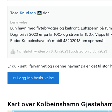
Tore Knudsen
sier:
beskrivelse
Lun havn med flytebrygger og kaifront. Luftspenn på 15m
Døgnpris i 2023 er på kr 100,- og strøm kr 150,-. Vipps ti
Peder Kolbeinshavn på mobil 48202013 om spørsmål.
1
x helpful | written on 8. Jun 2023 | updated_on 8. Jun 2023
Er du kjent i farvannet og i denne havna? Da er det til stor 
📜
Legg inn beskrivelse
Kart over Kolbeinshamn Gjesteha