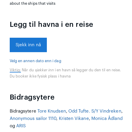
about the ships that visits
Legg til havna i en reise
Sjekk inn nå
Velg en annen dato enn i dag
Viktig:
Når du
sjekker inn
i en havn så legger du den til en reise.
Du booker ikke fysisk plass i havna
Bidragsytere
Bidragsytere
Tore Knudsen
,
Odd Tufte. S/Y Vindreken
,
Anonymous sailor 1110
,
Kristen Vikane
,
Monica Ådland
og
ARIS