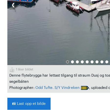
❮
1
liker bildet
Denne flytebrygga har lettast tilgang til straum Dusj og to
segelbåten
Photographer:
Odd Tufte. S/Y Vindreken
, uploaded o
📸
Last opp et bilde