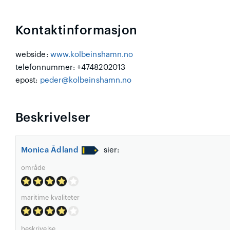
Kontaktinformasjon
webside:
www.kolbeinshamn.no
telefonnummer: +4748202013
epost:
peder@kolbeinshamn.no
Beskrivelser
Monica Ådland
sier:
område
maritime kvaliteter
beskrivelse