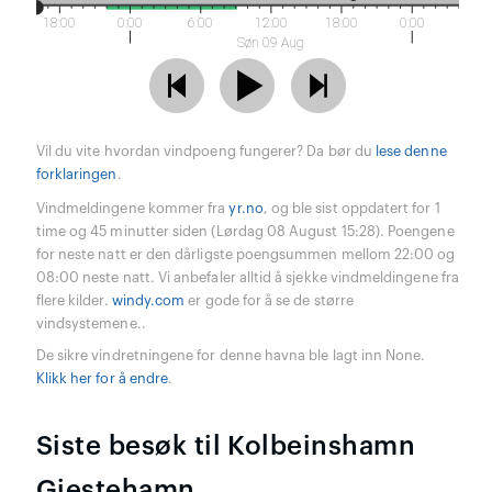
18:00
0:00
6:00
12:00
18:00
0:00
Søn 09 Aug
Vil du vite hvordan vindpoeng fungerer? Da bør du
lese denne
forklaringen
.
Vindmeldingene kommer fra
yr.no
, og ble sist oppdatert for 1
time og 45 minutter siden (Lørdag 08 August 15:28). Poengene
for neste natt er den dårligste poengsummen mellom 22:00 og
08:00 neste natt. Vi anbefaler alltid å sjekke vindmeldingene fra
flere kilder.
windy.com
er gode for å se de større
vindsystemene..
De sikre vindretningene for denne havna ble lagt inn None.
Klikk her for å endre
.
Siste besøk til Kolbeinshamn
Gjestehamn