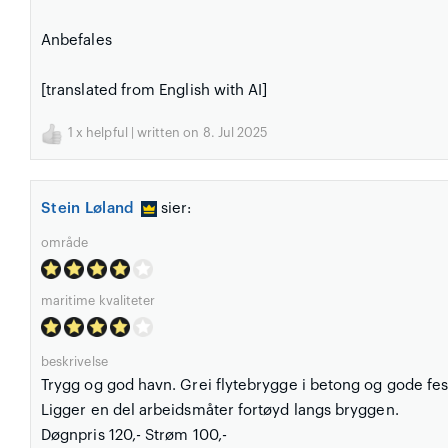
Anbefales
[translated from English with AI]
1
x helpful | written on 8. Jul 2025
Stein Løland
sier:
område
maritime kvaliteter
beskrivelse
Trygg og god havn. Grei flytebrygge i betong og gode fe
Ligger en del arbeidsmåter fortøyd langs bryggen.
Døgnpris 120,- Strøm 100,-