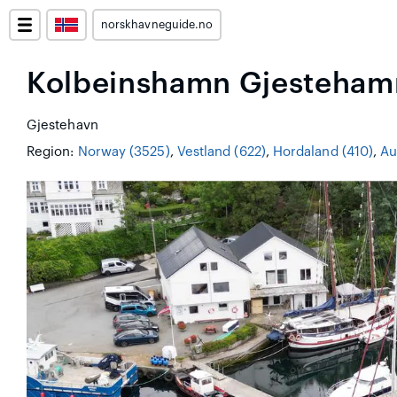
norskhavneguide.no
Kolbeinshamn Gjesteham
Gjestehavn
Region:
Norway (3525)
,
Vestland (622)
,
Hordaland (410)
,
Au