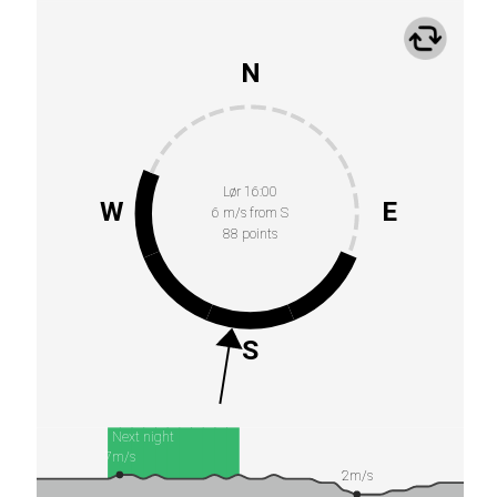
N
Lør 16:00
W
E
6 m/s from S
88 points
S
Next night
7m/s
2m/s