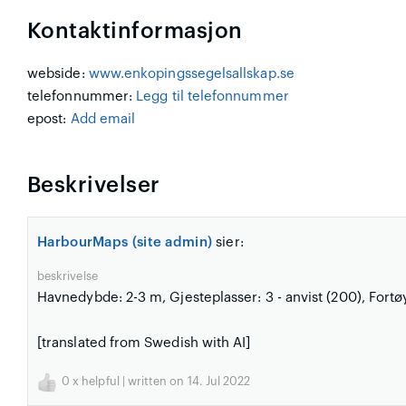
Kontaktinformasjon
webside:
www.enkopingssegelsallskap.se
telefonnummer:
Legg til telefonnummer
epost:
Add email
Beskrivelser
HarbourMaps (site admin)
sier:
beskrivelse
Havnedybde: 2-3 m, Gjesteplasser: 3 - anvist (200), Fort
[translated from Swedish with AI]
0
x helpful | written on 14. Jul 2022