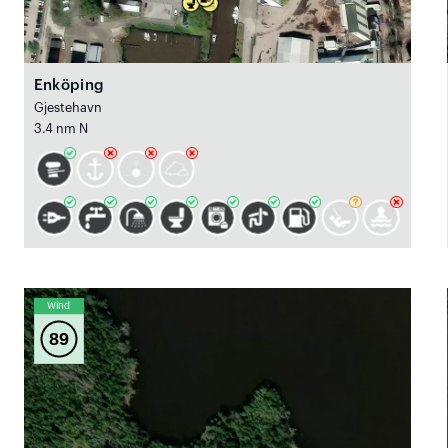
Enköping
Gjestehavn
3.4 nm N
Wind
89