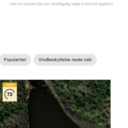
takk for hjelpen (du kan selvfølgelig velge å ikke stå oppført).
Popularitet
Vindbeskyttelse neste natt
Wind
72