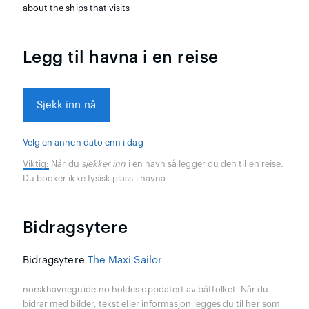
about the ships that visits
Legg til havna i en reise
Sjekk inn nå
Velg en annen dato enn i dag
Viktig:
Når du
sjekker inn
i en havn så legger du den til en reise.
Du booker ikke fysisk plass i havna
Bidragsytere
Bidragsytere
The Maxi Sailor
norskhavneguide.no holdes oppdatert av båtfolket. Når du
bidrar med bilder, tekst eller informasjon legges du til her som