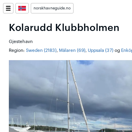
norskhavneguide.no
Kolarudd Klubbholmen
Gjestehavn
Region:
Sweden (2183)
,
Mälaren (69)
,
Uppsala (37)
og
Enkö