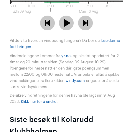
12:00
18:00
0:00
6:00
12:00
18:00
Søn 09 Aug
Man 10 Aug
Vil du vite hvordan vindpoeng fungerer? Da bør du
lese denne
forklaringen
.
Vindmeldingene kommer fra
yr.no
, og ble sist oppdatert for 2
timer og 20 minutter siden (Søndag 09 August 10:29).
Poengene for neste natt er den dårligste poengsummen
mellom 22:00 og 08:00 neste natt. Vi anbefaler alltid å sjekke
vindmeldingene fra flere kilder.
windy.com
er gode for å se de
større vindsystemene..
De sikre vindretningene for denne havna ble lagt inn 9. Aug
2023.
Klikk her for å endre
.
Siste besøk til Kolarudd
Klubbholmen