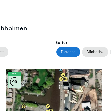
ubbholmen
Sorter
att
Distanse
Alfabetisk
Wind
90