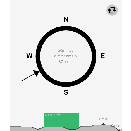
N
Søn 11:00
W
E
6 m/s from SW
87 points
S
Next night
8m/s
2m/s