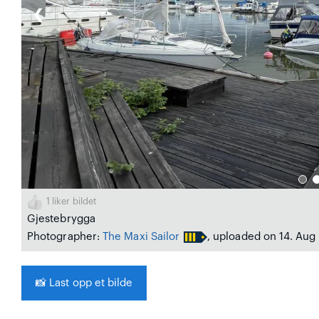
❮
1
liker bildet
Gjestebrygga
Photographer:
The Maxi Sailor
, uploaded on 14. Aug
📸
Last opp et bilde