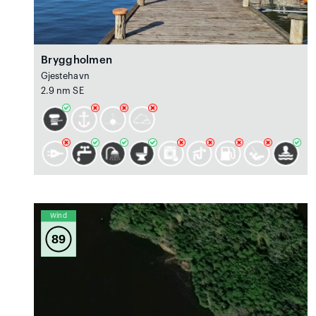
Bryggholmen
Gjestehavn
2.9 nm SE
Wind
89