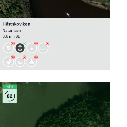
Hästskoviken
Naturhavn
3.6 nm SE
Wind
82