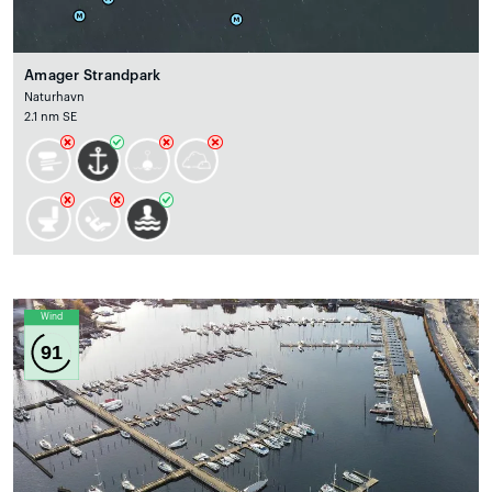
Amager Strandpark
Naturhavn
2.1 nm SE
Wind
91