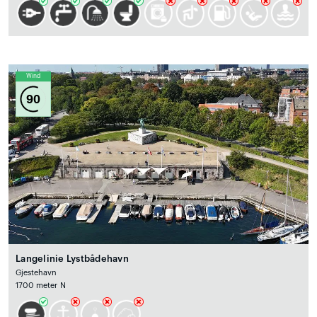
Wind
90
Langelinie Lystbådehavn
Gjestehavn
1700 meter N