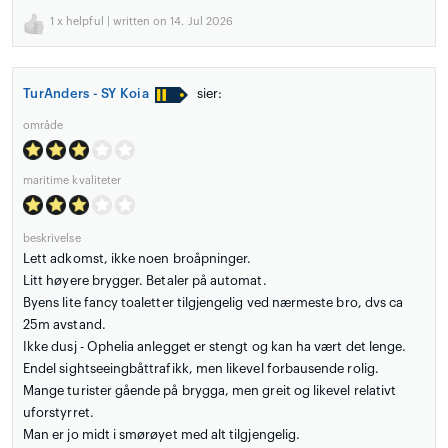
1
x helpful | written on 14. Jul 2026
TurAnders - SY Koia
sier:
område
maritime kvaliteter
beskrivelse
Lett adkomst, ikke noen broåpninger.
Litt høyere brygger. Betaler på automat.
Byens lite fancy toaletter tilgjengelig ved nærmeste bro, dvs ca
25m avstand.
Ikke dusj - Ophelia anlegget er stengt og kan ha vært det lenge.
Endel sightseeingbåttrafikk, men likevel forbausende rolig.
Mange turister gående på brygga, men greit og likevel relativt
uforstyrret.
Man er jo midt i smørøyet med alt tilgjengelig.