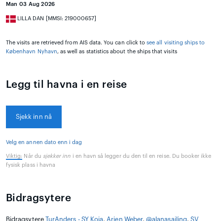
Man 03 Aug 2026
LILLA DAN [MMSI: 219000657]
The visits are retrieved from AIS data. You can click to
see all visiting ships to
København Nyhavn
, as well as statistics about the ships that visits
Legg til havna i en reise
Sjekk inn nå
Velg en annen dato enn i dag
Viktig:
Når du
sjekker inn
i en havn så legger du den til en reise. Du booker ikke
fysisk plass i havna
Bidragsytere
Bidragsytere
TurAnders - SY Koia
,
Arjen Weber
,
@alanasailing
,
SV