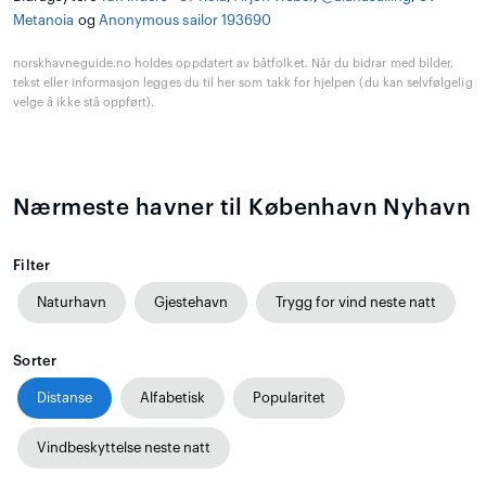
Metanoia
og
Anonymous sailor 193690
norskhavneguide.no holdes oppdatert av båtfolket. Når du bidrar med bilder,
tekst eller informasjon legges du til her som takk for hjelpen (du kan selvfølgelig
velge å ikke stå oppført).
Nærmeste havner til København Nyhavn
Filter
Naturhavn
Gjestehavn
Trygg for vind neste natt
Sorter
Distanse
Alfabetisk
Popularitet
Vindbeskyttelse neste natt