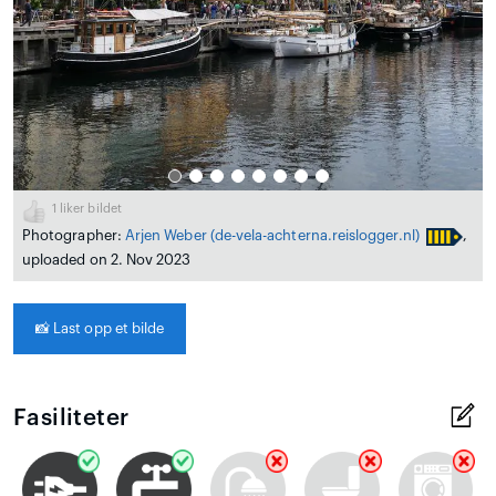
1
liker bildet
Photographer:
Arjen Weber
(de-vela-achterna.reislogger.nl)
,
uploaded on 2. Nov 2023
📸
Last opp et bilde
Fasiliteter