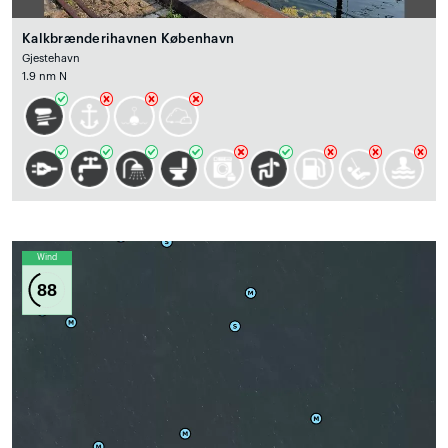
Kalkbrænderihavnen København
Gjestehavn
1.9 nm N
Wind
88