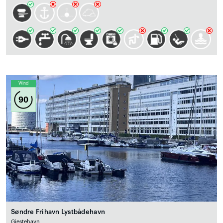
Wind
90
Søndre Frihavn Lystbådehavn
Gjestehavn