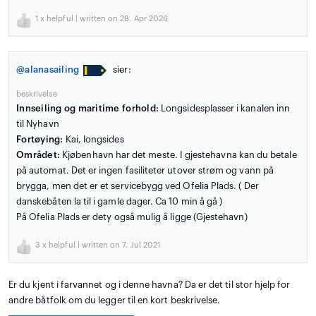
1
x helpful | written on 28. Apr 2026
@alanasailing
sier:
beskrivelse
Innseiling og maritime forhold:
Longsidesplasser i kanalen inn
til Nyhavn
Fortøying:
Kai, longsides
Området:
Kjøbenhavn har det meste. I gjestehavna kan du betale
på automat. Det er ingen fasiliteter utover strøm og vann på
brygga, men det er et servicebygg ved Ofelia Plads. ( Der
danskebåten la til i gamle dager. Ca 10 min å gå )
På Ofelia Plads er dety også mulig å ligge (Gjestehavn)
3
x helpful | written on 7. Jul 2021
Er du kjent i farvannet og i denne havna? Da er det til stor hjelp for
andre båtfolk om du legger til en kort beskrivelse.