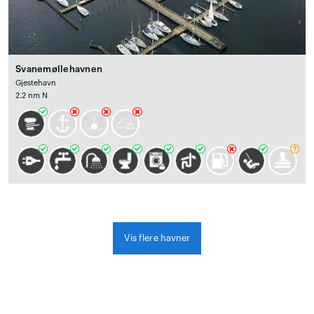
Svanemøllehavnen
Gjestehavn
2.2 nm N
Vis flere havner