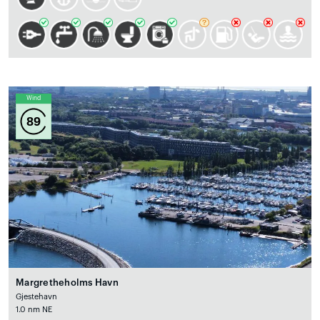
Wind
89
Margretheholms Havn
Gjestehavn
1.0 nm NE