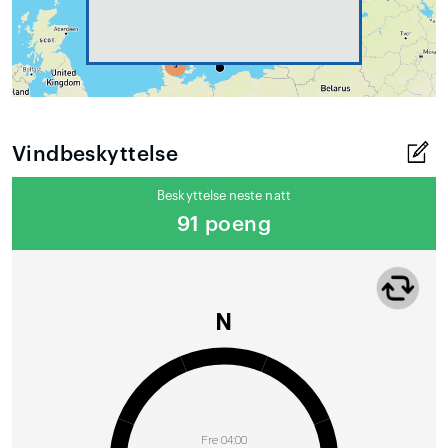
Vindbeskyttelse
Beskyttelse neste natt
91 poeng
N
Fre 04:00