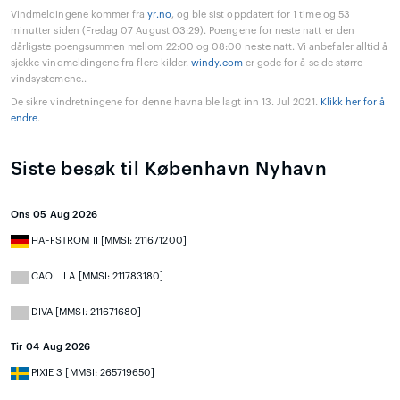
Vindmeldingene kommer fra
yr.no
, og ble sist oppdatert for 1 time og 53
minutter siden (Fredag 07 August 03:29). Poengene for neste natt er den
dårligste poengsummen mellom 22:00 og 08:00 neste natt. Vi anbefaler alltid å
sjekke vindmeldingene fra flere kilder.
windy.com
er gode for å se de større
vindsystemene..
De sikre vindretningene for denne havna ble lagt inn 13. Jul 2021.
Klikk her for å
endre
.
Siste besøk til København Nyhavn
Ons 05 Aug 2026
HAFFSTROM II [MMSI: 211671200]
CAOL ILA [MMSI: 211783180]
DIVA [MMSI: 211671680]
Tir 04 Aug 2026
PIXIE 3 [MMSI: 265719650]