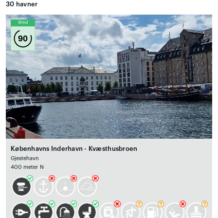
30
havner
Wind
90
Københavns Inderhavn - Kvæsthusbroen
Gjestehavn
400 meter N