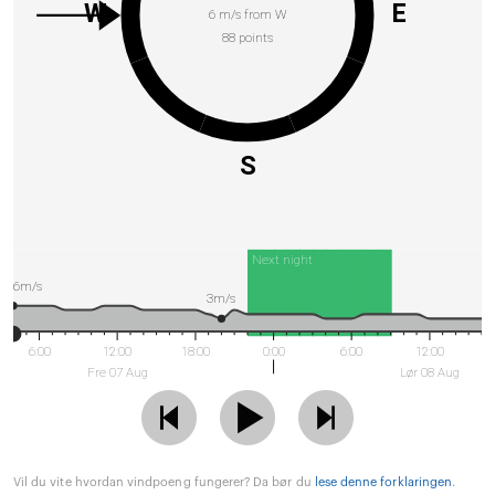
W
E
6 m/s from W
88 points
S
Next night
6m/s
3m/s
6:00
12:00
18:00
0:00
6:00
12:00
Fre 07 Aug
Lør 08 Aug
Vil du vite hvordan vindpoeng fungerer? Da bør du
lese denne forklaringen
.