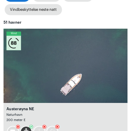
Vindbeskyttelse neste natt
51
havner
Wind
88
Austerøyna NE
Naturhavn
200 meter E