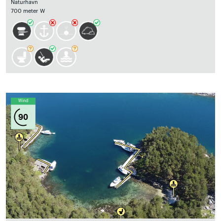
Naturhavn
700 meter W
Wind
90