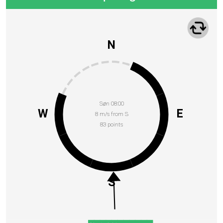
N
Søn 08:00
W
E
8 m/s from S
83 points
S