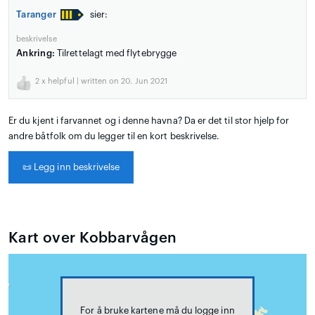
Taranger
sier:
beskrivelse
Ankring:
Tilrettelagt med flytebrygge
2
x helpful | written on 20. Jun 2021
Er du kjent i farvannet og i denne havna? Da er det til stor hjelp for
andre båtfolk om du legger til en kort beskrivelse.
📜
Legg inn beskrivelse
Kart over Kobbarvågen
For å bruke kartene må du logge inn