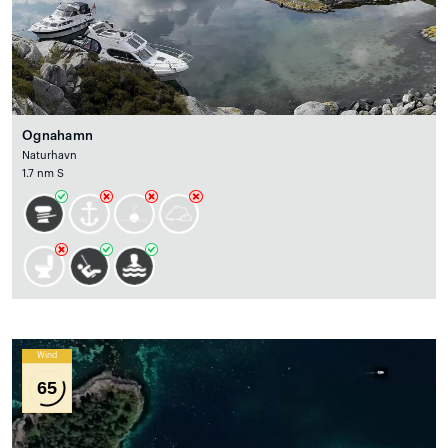
Ognahamn
Naturhavn
1.7 nm S
Wind
65