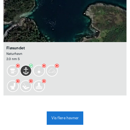
Fløsundet
Naturhavn
2.0 nm S
Vis flere havner