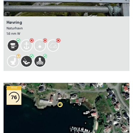
Høvring
Naturhavn
1.6 nm W
Wind
76