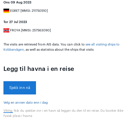
Ons 09 Aug 2023
EGRET [MMSI: 211750510]
Tor 27 Jul 2023
FROYA [MMSI: 257563090]
The visits are retrieved from AIS data. You can click to
see all visiting ships to
Kobbarvågen
, as well as statistics about the ships that visits
Legg til havna i en reise
Sjekk inn nå
Velg en annen dato enn i dag
Viktig:
Når du
sjekker inn
i en havn så legger du den til en reise. Du booker ikke
fysisk plass i havna