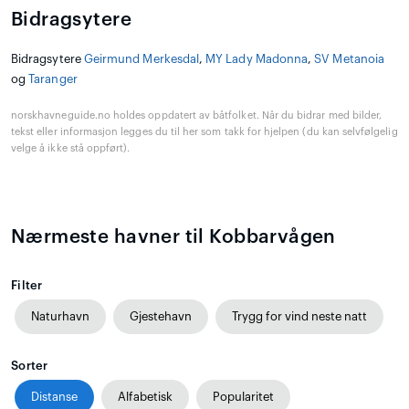
Bidragsytere
Bidragsytere
Geirmund Merkesdal
,
MY Lady Madonna
,
SV Metanoia
og
Taranger
norskhavneguide.no holdes oppdatert av båtfolket. Når du bidrar med bilder,
tekst eller informasjon legges du til her som takk for hjelpen (du kan selvfølgelig
velge å ikke stå oppført).
Nærmeste havner til Kobbarvågen
Filter
Naturhavn
Gjestehavn
Trygg for vind neste natt
Sorter
Distanse
Alfabetisk
Popularitet