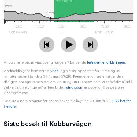
Next night
8m/s
2m/s
12:00
18:00
0:00
6:00
12:00
18:00
Søn 09 Aug
Man 10 Aug
Vil du vite hvordan vindpoeng fungerer? Da bør du
lese denne forklaringen
.
Vindmeldingene kommer fra
yr.no
, og ble sist oppdatert for 1 time og 39
minutter siden (Søndag 09 August 07:29). Poengene for neste natt er den
dårligste poengsummen mellom 22:00 og 08:00 neste natt. Vi anbefaler alltid å
sjekke vindmeldingene fra flere kilder.
windy.com
er gode for å se de større
vindsystemene..
De sikre vindretningene for denne havna ble lagt inn 20. Jun 2021.
Klikk her for
å endre
.
Siste besøk til Kobbarvågen