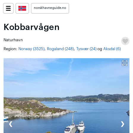
norskhavneguide.no
Kobbarvågen
Naturhavn
Region:
Norway (3525)
,
Rogaland (248)
,
Tysvær (24)
og
Aksdal (6)
❮
❯