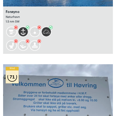
Forøyno
Naturhavn
1.5 nm SW
Wind
71