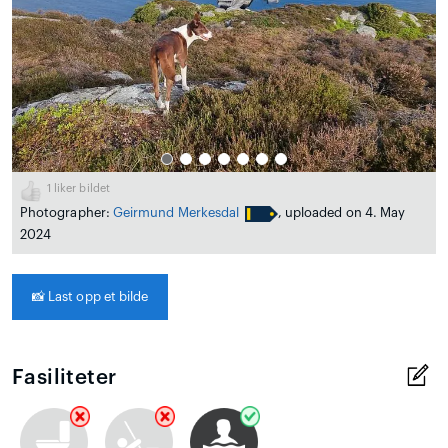
1
liker bildet
Photographer:
Geirmund Merkesdal
, uploaded on 4. May
2024
📸
Last opp et bilde
Fasiliteter