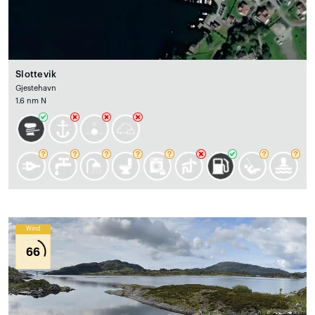
Slottevik
Gjestehavn
1.6 nm N
Wind
66