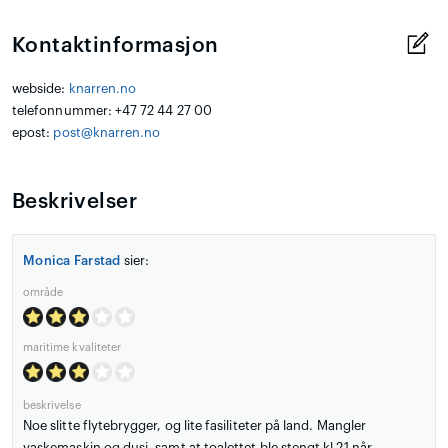
Kontaktinformasjon
webside:
knarren.no
telefonnummer: +47 72 44 27 00
epost:
post@knarren.no
Beskrivelser
Monica Farstad
sier:
område
maritime kvaliteter
beskrivelse
Noe slitte flytebrygger, og lite fasiliteter på land. Mangler
vaskemaskin og dusj, samt at toalettet ble stengt kl 21 når