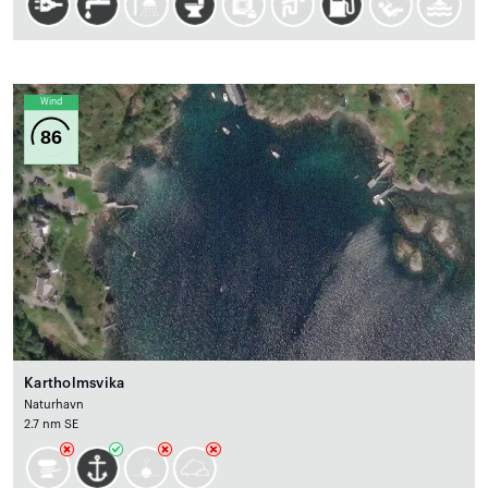
Wind
86
Kartholmsvika
Naturhavn
2.7 nm SE