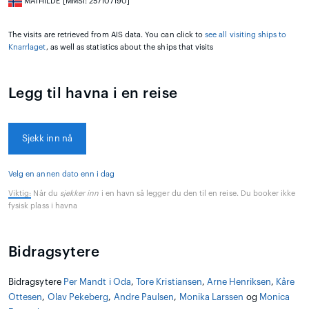
MATHILDE [MMSI: 257107190]
The visits are retrieved from AIS data. You can click to
see all visiting ships to
Knarrlaget
, as well as statistics about the ships that visits
Legg til havna i en reise
Sjekk inn nå
Velg en annen dato enn i dag
Viktig:
Når du
sjekker inn
i en havn så legger du den til en reise. Du booker ikke
fysisk plass i havna
Bidragsytere
Bidragsytere
Per Mandt i Oda
,
Tore Kristiansen
,
Arne Henriksen
,
Kåre
Ottesen
,
Olav Pekeberg
,
Andre Paulsen
,
Monika Larssen
og
Monica