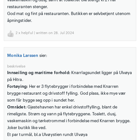
restauranten stenger.
God mat og fint på restauranten. Butikken er selvbetjent utenom
åpningstider.
2
x helpful | written on 28. Jul 2024
Monika Larssen
sier:
beskrivelse
Innseiling og maritime forhold:
Knarrlagsundet ligger på Ulvøya
på Hitra.
Fortøying:
Her er 3 flytebrygger i forbindelse med Knarren
brygge restaurant og drivstoff fylling. God plass, ikke mye vær
som får bygge seg opp i sundet her.
Området:
Gjestehavnen har enkel drivstoffylling, blant de
rimeligste. Strøm og vann på flytebryggene. Toalett, dusj,
vaskemaskin og tørketrommel i forbindelse med Knarren brygge.
Joker butikk like ved.
Et par turmål, bl.a Ulvøystien rundt Ulvøya