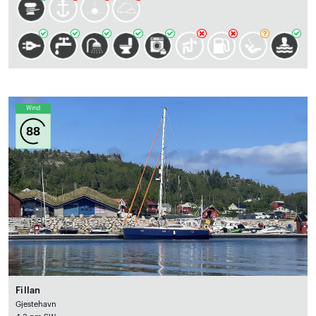
Wind
88
Fillan
Gjestehavn