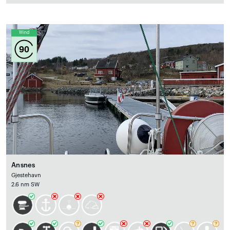
Wind
90
Ansnes
Gjestehavn
2.6 nm SW