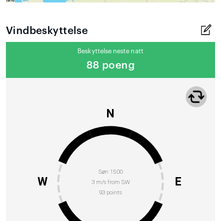
Vindbeskyttelse
Beskyttelse neste natt
88 poeng
N
Søn 15:00
W
E
3 m/s from SW
93 points