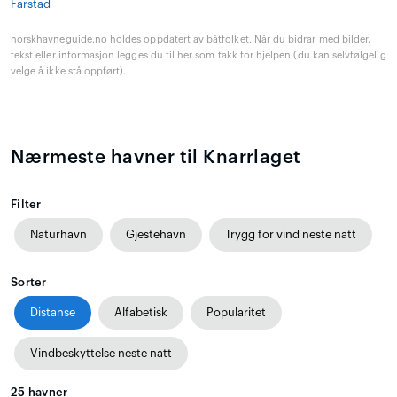
Farstad
norskhavneguide.no holdes oppdatert av båtfolket. Når du bidrar med bilder,
tekst eller informasjon legges du til her som takk for hjelpen (du kan selvfølgelig
velge å ikke stå oppført).
Nærmeste havner til Knarrlaget
Filter
Naturhavn
Gjestehavn
Trygg for vind neste natt
Sorter
Distanse
Alfabetisk
Popularitet
Vindbeskyttelse neste natt
25
havner