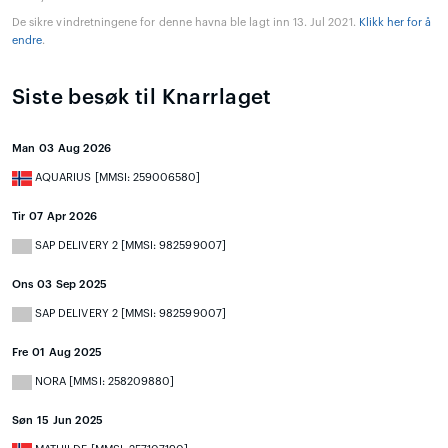
De sikre vindretningene for denne havna ble lagt inn 13. Jul 2021.
Klikk her for å
endre
.
Siste besøk til Knarrlaget
Man 03 Aug 2026
AQUARIUS [MMSI: 259006580]
Tir 07 Apr 2026
SAP DELIVERY 2 [MMSI: 982599007]
Ons 03 Sep 2025
SAP DELIVERY 2 [MMSI: 982599007]
Fre 01 Aug 2025
NORA [MMSI: 258209880]
Søn 15 Jun 2025