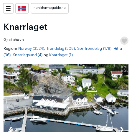
norskhavneguide.no
Knarrlaget
Gjestehavn
Region:
Norway (3524)
,
Trøndelag (308)
,
Sør-Trøndelag (178)
,
Hitra
(36)
,
Knarrlagsund (4)
og
Knarrlaget (1)
❮
❯