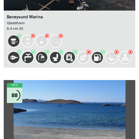
Børøysund Marina
Gjestehavn
6.4 nm SE
Wind
88