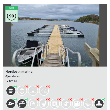
Wind
90
Nordbotn marina
Gjestehavn
1.7 nm SE