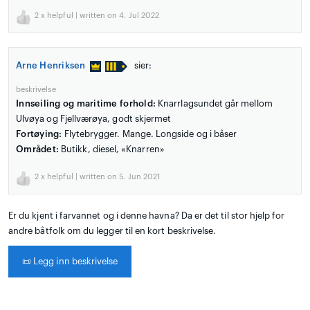
2
x helpful | written on 4. Jul 2022
Arne Henriksen
sier:
beskrivelse
Innseiling og maritime forhold:
Knarrlagsundet går mellom
Ulvøya og Fjellværøya, godt skjermet
Fortøying:
Flytebrygger. Mange. Longside og i båser
Området:
Butikk, diesel, «Knarren»
2
x helpful | written on 5. Jun 2021
Er du kjent i farvannet og i denne havna? Da er det til stor hjelp for
andre båtfolk om du legger til en kort beskrivelse.
📜
Legg inn beskrivelse