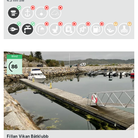
4.3 nm SW
Wind
86
Fillan Vikan Båtklubb