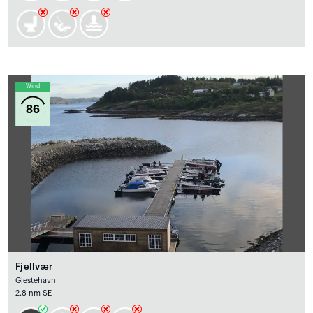
Wind
86
Fjellvær
Gjestehavn
2.8 nm SE