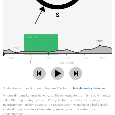
S
Next night
8m/s
1m/s
18:00
0:00
6:00
12:00
18:00
0:00
Man 10 Aug
Vil du vite hvordan vindpoeng fungerer? Da bør du
lese denne forklaringen
.
Vindmeldingene kommer fra
yr.no
, og ble sist oppdatert for 1 time og 8 minutter
siden (Søndag 09 August 15:28). Poengene for neste natt er den dårligste
poengsummen mellom 22:00 og 08:00 neste natt. Vi anbefaler alltid å sjekke
vindmeldingene fra flere kilder.
windy.com
er gode for å se de større
vindsystemene..