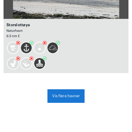
Storslottøya
Naturhavn
6.5 nm E
Vis flere havner