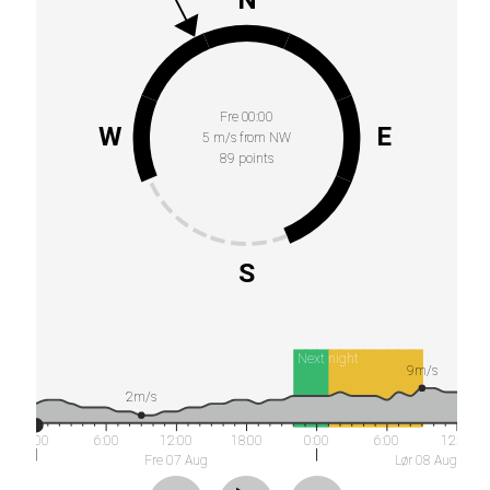
Fre 00:00
W
E
5 m/s from NW
89 points
S
Next night
9m/s
2m/s
0:00
6:00
12:00
18:00
0:00
6:00
12:00
Fre 07 Aug
Lør 08 Aug