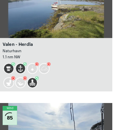
Valen - Herdla
Naturhavn
1.1 nm NW
Wind
85