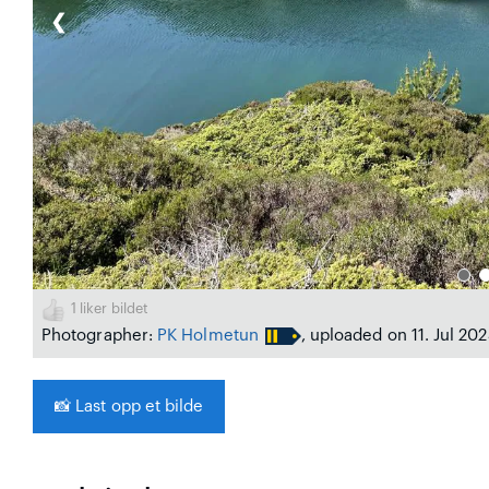
❮
1
liker bildet
Photographer:
PK Holmetun
, uploaded on 11. Jul 20
📸
Last opp et bilde