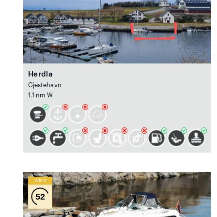
Herdla
Gjestehavn
1.1 nm W
Wind
52