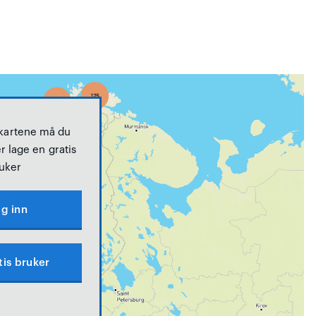
 kartene må du
r lage en gratis
uker
g inn
tis bruker