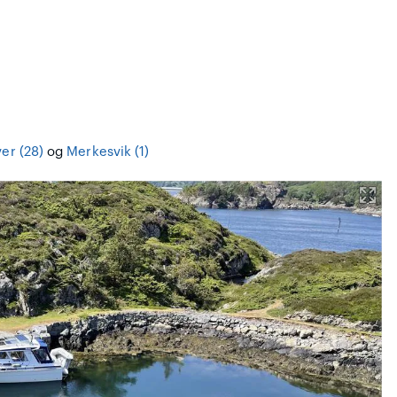
ver (28)
og
Merkesvik (1)