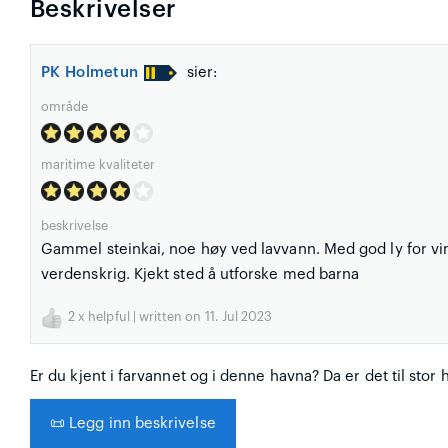
Beskrivelser
PK Holmetun
sier:
område
maritime kvaliteter
beskrivelse
Gammel steinkai, noe høy ved lavvann. Med god ly for vi
verdenskrig. Kjekt sted å utforske med barna
2
x helpful | written on 11. Jul 2023
Er du kjent i farvannet og i denne havna? Da er det til stor 
📜
Legg inn beskrivelse