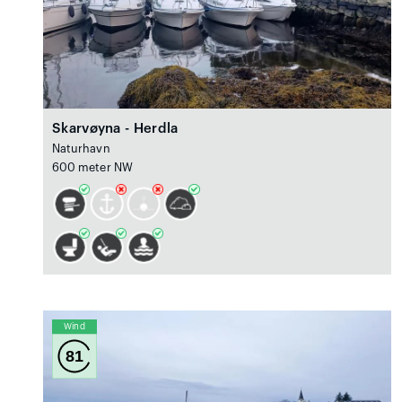
Skarvøyna - Herdla
Naturhavn
600 meter NW
Wind
81