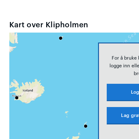
Kart over Klipholmen
For å bruke
logge inn elle
br
Log
Lag gra