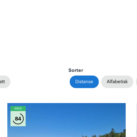
Sorter
att
Distanse
Alfabetisk
Wind
84