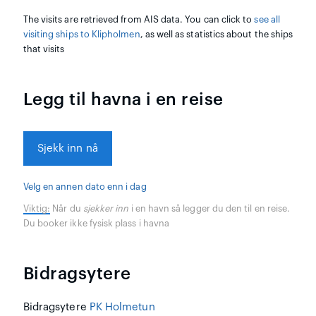
The visits are retrieved from AIS data. You can click to
see all
visiting ships to Klipholmen
, as well as statistics about the ships
that visits
Legg til havna i en reise
Sjekk inn nå
Velg en annen dato enn i dag
Viktig:
Når du
sjekker inn
i en havn så legger du den til en reise.
Du booker ikke fysisk plass i havna
Bidragsytere
Bidragsytere
PK Holmetun