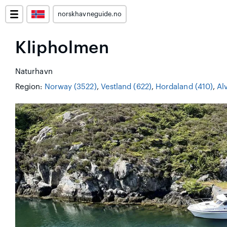
norskhavneguide.no
Klipholmen
Naturhavn
Region:
Norway (3522)
,
Vestland (622)
,
Hordaland (410)
,
Al