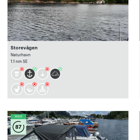
Storevågen
Naturhavn
1.1 nm SE
Wind
87