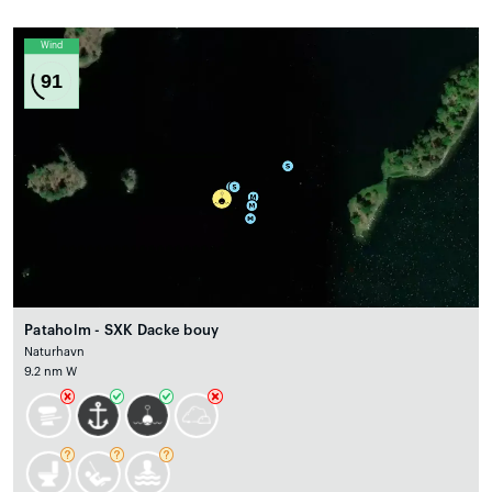
Wind
91
Pataholm - SXK Dacke bouy
Naturhavn
9.2 nm W