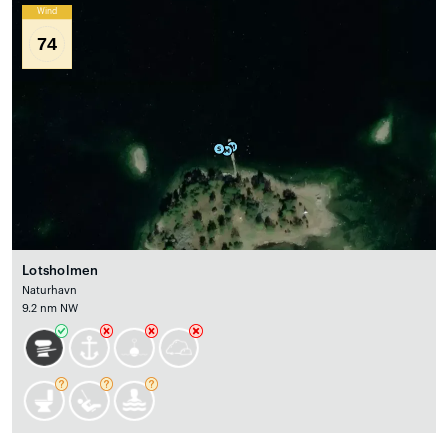
Wind
74
Lotsholmen
Naturhavn
9.2 nm NW