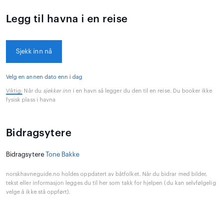
Legg til havna i en reise
Sjekk inn nå
Velg en annen dato enn i dag
Viktig:
Når du
sjekker inn
i en havn så legger du den til en reise. Du booker ikke
fysisk plass i havna
Bidragsytere
Bidragsytere
Tone Bakke
norskhavneguide.no holdes oppdatert av båtfolket. Når du bidrar med bilder,
tekst eller informasjon legges du til her som takk for hjelpen (du kan selvfølgelig
velge å ikke stå oppført).