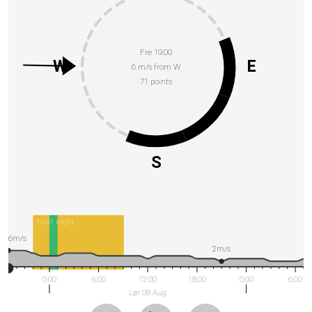
Fre 19:00
W
E
6 m/s from W
71 points
S
Next night
6m/s
2m/s
0:00
6:00
12:00
18:00
0:00
6:00
Lør 08 Aug