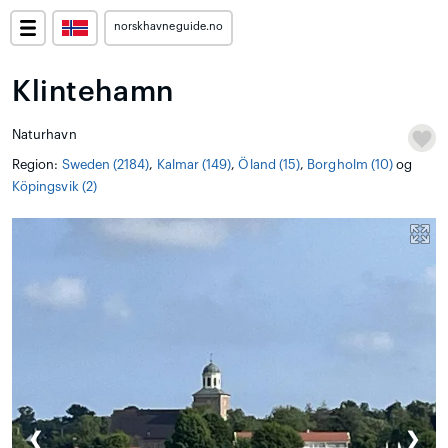
norskhavneguide.no
Klintehamn
Naturhavn
Region:
Sweden (2184)
,
Kalmar (149)
,
Öland (15)
,
Borgholm (10)
og
Köpingsvik (2)
❮
❯