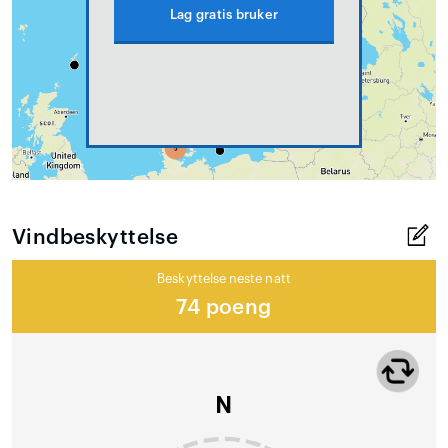
Lag gratis bruker
Vindbeskyttelse
Beskyttelse neste natt
74 poeng
N