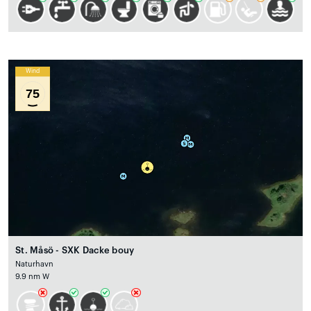
Wind
75
St. Måsö - SXK Dacke bouy
Naturhavn
9.9 nm W