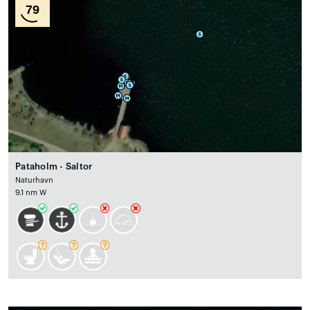
79
Pataholm - Saltor
Naturhavn
9.1 nm W