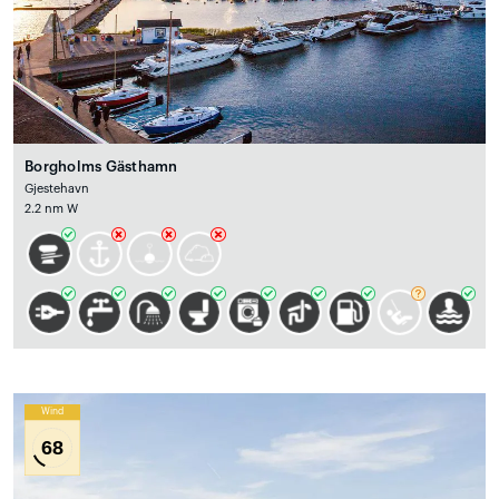
Borgholms Gästhamn
Gjestehavn
2.2 nm W
Wind
68