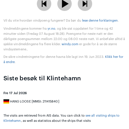
Vil du vite hvordan vindpoeng fungerer? Da bør du
lese denne forklaringen
.
Vindmeldingene kommer fra
yr.no
, og ble sist oppdatert for 1 time og 42
minutter siden (Fredag 07 August 18:28). Poengene for neste natt er den
dårligste poengsummen mellom 22:00 og 08:00 neste natt. Vi anbefaler alltid å
sjekke vindmeldingene fra flere kilder.
windy.com
er gode for å se de større
vindsystemene..
De sikre vindretningene for denne havna ble lagt inn 19. Jun 2023.
Klikk her for
å endre
.
Siste besøk til Klintehamn
Fre 17 Jul 2026
HANG LOOSE [MMSI: 211415840]
The visits are retrieved from AIS data. You can click to
see all visiting ships to
Klintehamn
, as well as statistics about the ships that visits