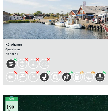
Kårehamn
Gjestehavn
7.2 nm NE
Wind
90