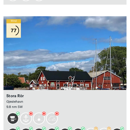
Wind
77
Stora Rör
Gjestehavn
9.8 nm SW