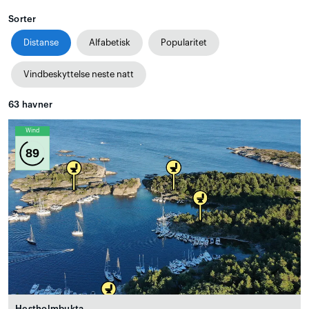
Sorter
Distanse
Alfabetisk
Popularitet
Vindbeskyttelse neste natt
63
havner
Wind
89
Hestholmbukta