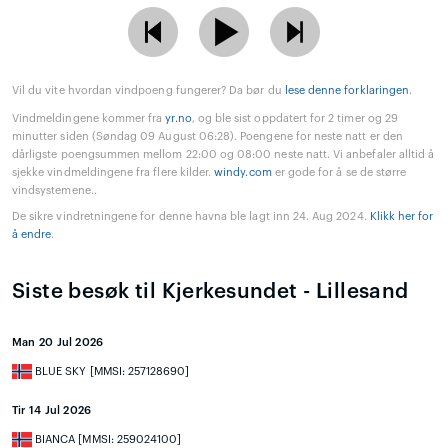
Vil du vite hvordan vindpoeng fungerer? Da bør du
lese denne forklaringen
.
Vindmeldingene kommer fra
yr.no
, og ble sist oppdatert for 2 timer og 29
minutter siden (Søndag 09 August 06:28). Poengene for neste natt er den
dårligste poengsummen mellom 22:00 og 08:00 neste natt. Vi anbefaler alltid å
sjekke vindmeldingene fra flere kilder.
windy.com
er gode for å se de større
vindsystemene..
De sikre vindretningene for denne havna ble lagt inn 24. Aug 2024.
Klikk her for
å endre
.
Siste besøk til Kjerkesundet - Lillesand
Man 20 Jul 2026
BLUE SKY [MMSI: 257128690]
Tir 14 Jul 2026
BIANCA [MMSI: 259024100]