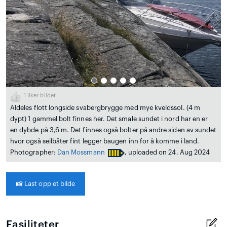
1
liker bildet
Aldeles flott longside svabergbrygge med mye kveldssol. (4 m
dypt) 1 gammel bolt finnes her. Det smale sundet i nord har en er
en dybde på 3,6 m. Det finnes også bolter på andre siden av sundet
hvor også seilbåter fint legger baugen inn for å komme i land.
Photographer:
Dan Mossmann
, uploaded on 24. Aug 2024
📸
Last opp et bilde
Fasiliteter