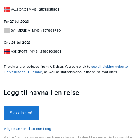
VALBORG [MMSI: 257863580]
Tor 27 Jul 2023
S/Y MERIDA [MMSI: 257869790]
Ons 26 Jul 2023
ASKEPOTT [MMSI: 258093380]
The visits are retrieved from AIS data. You can click to
see all visiting ships to
Kjerkesundet - Lillesand
, as well as statistics about the ships that visits
Legg til havna i en reise
Sjekk inn nå
Velg en annen dato enn i dag
Viktig:
Når du
sjekker inn
i en havn så legger du den til en reise. Du booker ikke