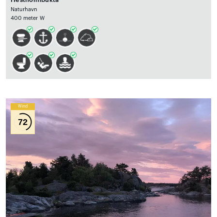
Naturhavn
400 meter W
Wind
72