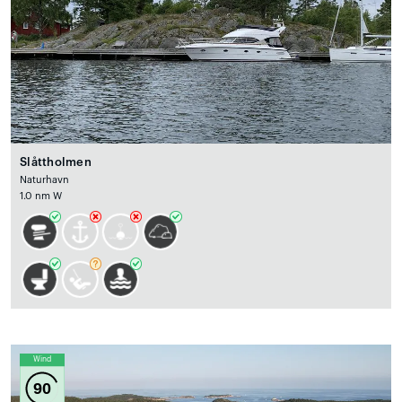
Slåttholmen
Naturhavn
1.0 nm W
Wind
90