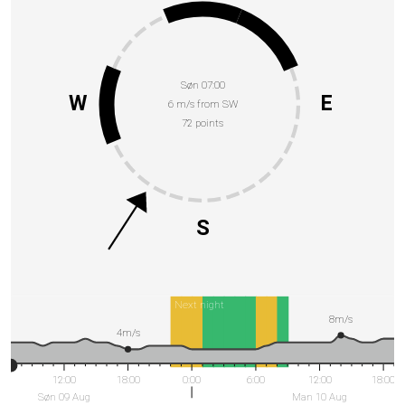
Søn 07:00
W
E
6 m/s from SW
72 points
S
Next night
8m/s
4m/s
12:00
18:00
0:00
6:00
12:00
18:00
Søn 09 Aug
Man 10 Aug