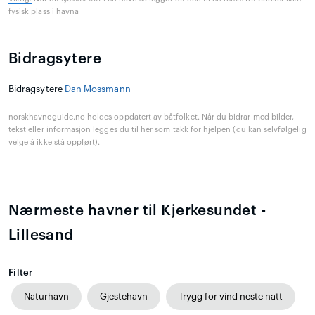
fysisk plass i havna
Bidragsytere
Bidragsytere
Dan Mossmann
norskhavneguide.no holdes oppdatert av båtfolket. Når du bidrar med bilder,
tekst eller informasjon legges du til her som takk for hjelpen (du kan selvfølgelig
velge å ikke stå oppført).
Nærmeste havner til Kjerkesundet -
Lillesand
Filter
Naturhavn
Gjestehavn
Trygg for vind neste natt