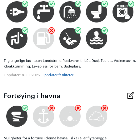
Tilgjengelige fasiliteter: Landstrøm, Ferskvann til båt, Dusj, Toalett, Vaskemaskin,
Kloakktømming, Lekeplass for barn, Badeplass.
Oppdatert 8. Jul 2025.
Oppdater fasiliteter
.
Fortøying i havna
Muligheter for å fortøye i denne havna: Til kai eller flytebrygge.