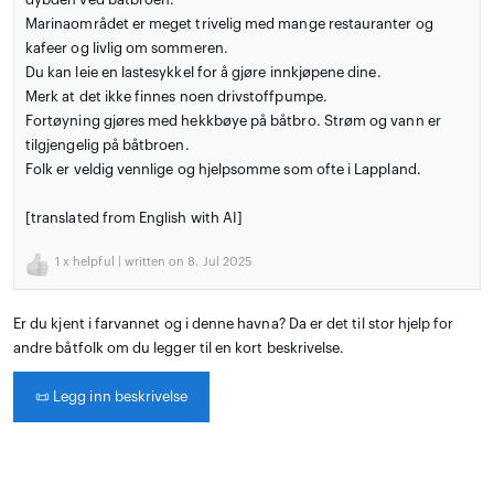
Marinaområdet er meget trivelig med mange restauranter og
kafeer og livlig om sommeren.
Du kan leie en lastesykkel for å gjøre innkjøpene dine.
Merk at det ikke finnes noen drivstoffpumpe.
Fortøyning gjøres med hekkbøye på båtbro. Strøm og vann er
tilgjengelig på båtbroen.
Folk er veldig vennlige og hjelpsomme som ofte i Lappland.
[translated from English with AI]
1
x helpful | written on 8. Jul 2025
Er du kjent i farvannet og i denne havna? Da er det til stor hjelp for
andre båtfolk om du legger til en kort beskrivelse.
📜
Legg inn beskrivelse