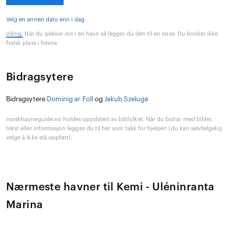
Velg en annen dato enn i dag
Viktig:
Når du
sjekker inn
i en havn så legger du den til en reise. Du booker ikke
fysisk plass i havna
Bidragsytere
Bidragsytere
Dominig ar Foll
og
Jakub Szeluga
norskhavneguide.no holdes oppdatert av båtfolket. Når du bidrar med bilder,
tekst eller informasjon legges du til her som takk for hjelpen (du kan selvfølgelig
velge å ikke stå oppført).
Nærmeste havner til Kemi - Uléninranta
Marina