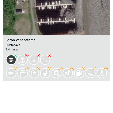
Leton venesatama
Gjestehavn
8.4 nm W