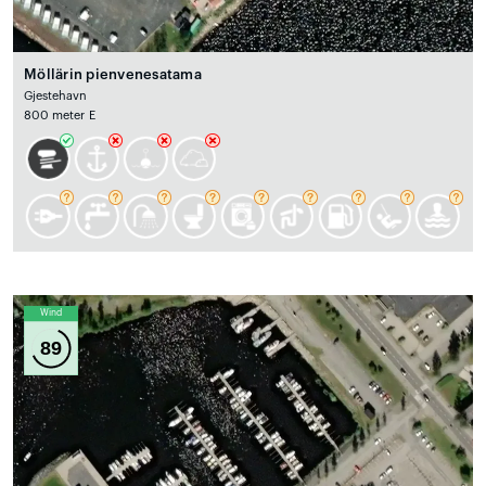
Möllärin pienvenesatama
Gjestehavn
800 meter E
Wind
89