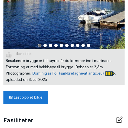
1
liker bildet
Besøkende brygge er til høyre når du kommer inn i marinaen.
Fortøyning er med hekkbøye til brygge. Dybden er 2,3m
Photographer:
Dominig ar Foll
(sail-bretagne-atlantic.eu)
,
uploaded on 8. Jul 2025
📸
Last opp et bilde
Fasiliteter