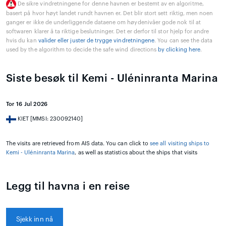
De sikre vindretningene for denne havnen er bestemt av en algoritme,
basert på hvor høyt landet rundt havnen er. Det blir stort sett riktig, men noen
ganger er ikke de underliggende dataene om høydenivåer gode nok til at
softwaren klarer å ta riktige beslutninger. Det er derfor til stor hjelp for andre
hvis du kan
valider eller juster de trygge vindretningene
. You can see the data
used by the algorithm to decide the safe wind directions
by clicking here
.
Siste besøk til Kemi - Uléninranta Marina
Tor 16 Jul 2026
KIET [MMSI: 230092140]
The visits are retrieved from AIS data. You can click to
see all visiting ships to
Kemi - Uléninranta Marina
, as well as statistics about the ships that visits
Legg til havna i en reise
Sjekk inn nå