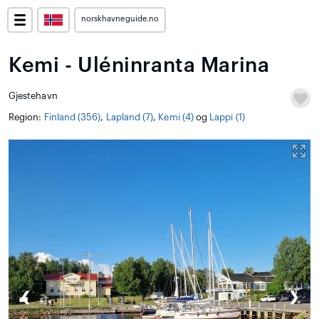
norskhavneguide.no
Kemi - Uléninranta Marina
Gjestehavn
Region:
Finland (356)
,
Lapland (7)
,
Kemi (4)
og
Lappi (1)
❮
❯