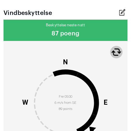
Vindbeskyttelse
Beskyttelse neste natt
87 poeng
N
Fre 05:00
W
E
6 m/s from SE
89 points