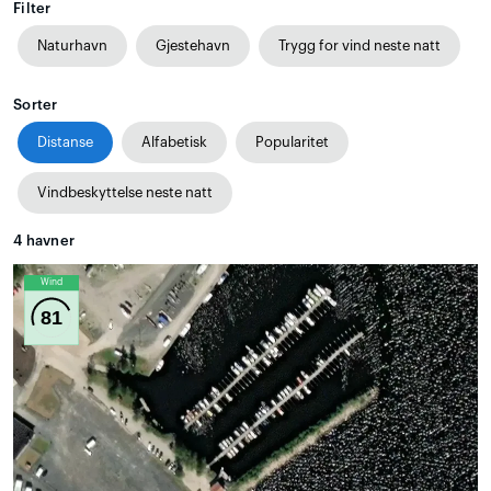
Filter
Naturhavn
Gjestehavn
Trygg for vind neste natt
Sorter
Distanse
Alfabetisk
Popularitet
Vindbeskyttelse neste natt
4
havner
Wind
81