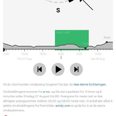
S
Next night
7m/s
1m/s
6:00
12:00
18:00
0:00
6:00
12:00
Fre 07 Aug
Lør 08 Aug
Vil du vite hvordan vindpoeng fungerer? Da bør du
lese denne forklaringen
.
Vindmeldingene kommer fra
yr.no
, og ble sist oppdatert for 3 timer og 6
minutter siden (Fredag 07 August 04:29). Poengene for neste natt er den
dårligste poengsummen mellom 22:00 og 08:00 neste natt. Vi anbefaler alltid å
sjekke vindmeldingene fra flere kilder.
windy.com
er gode for å se de større
vindsystemene..