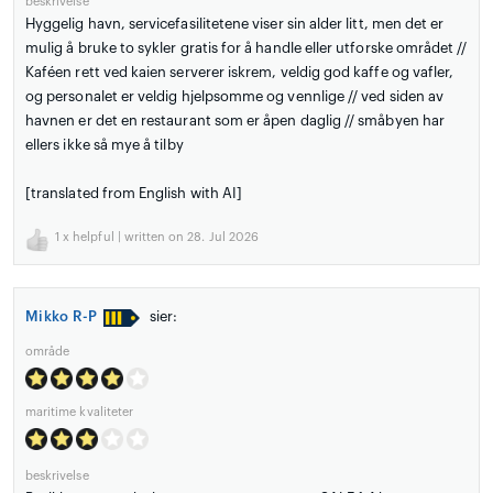
beskrivelse
Hyggelig havn, servicefasilitetene viser sin alder litt, men det er
mulig å bruke to sykler gratis for å handle eller utforske området //
Kaféen rett ved kaien serverer iskrem, veldig god kaffe og vafler,
og personalet er veldig hjelpsomme og vennlige // ved siden av
havnen er det en restaurant som er åpen daglig // småbyen har
ellers ikke så mye å tilby
[translated from English with AI]
1
x helpful | written on 28. Jul 2026
Mikko R-P
sier:
område
maritime kvaliteter
beskrivelse