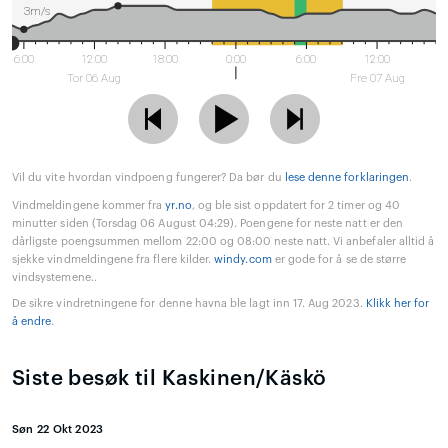
3m/s
6:00
12:00
18:00
0:00
6:00
12:00
Tor 06 Aug
Fre 07 Aug
Vil du vite hvordan vindpoeng fungerer? Da bør du
lese denne forklaringen
.
Vindmeldingene kommer fra
yr.no
, og ble sist oppdatert for 2 timer og 40
minutter siden (Torsdag 06 August 04:29). Poengene for neste natt er den
dårligste poengsummen mellom 22:00 og 08:00 neste natt. Vi anbefaler alltid å
sjekke vindmeldingene fra flere kilder.
windy.com
er gode for å se de større
vindsystemene..
De sikre vindretningene for denne havna ble lagt inn 17. Aug 2023.
Klikk her for
å endre
.
Siste besøk til Kaskinen/Käskö
Søn 22 Okt 2023