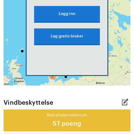
Logg inn
Lag gratis bruker
Vindbeskyttelse
Beskyttelse neste natt
57 poeng