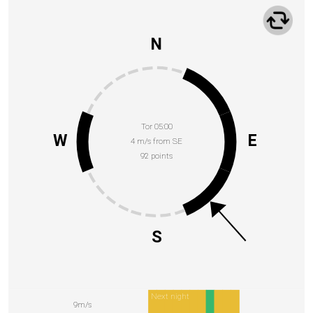
N
Tor 05:00
W
E
4 m/s from SE
92 points
S
Next night
9m/s