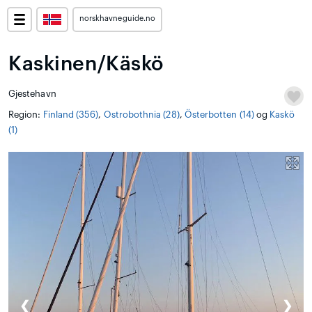
norskhavneguide.no
Kaskinen/Käskö
Gjestehavn
Region:
Finland (356)
,
Ostrobothnia (28)
,
Österbotten (14)
og
Kaskö
(1)
❮
❯