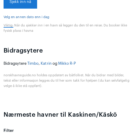
Sjekk inn nå
Velg en annen dato enn i dag
Viktig:
Når du
sjekker inn
i en havn så legger du den til en reise. Du booker ikke
fysisk plass i havna
Bidragsytere
Bidragsytere
Timbo
,
Katrin
og
Mikko R-P
norskhavneguide.no holdes oppdatert av båtfolket. Når du bidrar med bilder,
tekst eller informasjon legges du til her som takk for hjelpen (du kan selvfølgelig
velge å ikke stå oppført).
Nærmeste havner til Kaskinen/Käskö
Filter