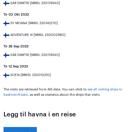
SAR DIMITRI [MMSI: 230174540]
Tir 03 Okt 2023
SY MOANA [MMSI: 230142270]
ADVENTURE III [MMSI: 230002980]
Tir 26 Sep 2023
SAR DIMITRI [MMSI: 230174540]
Tir 12 Sep 2023
SOFIA [MMSI: 230013310]
The visits are retrieved from AIS data. You can click to
see all visiting ships to
Kaskinen/Käskö
, as well as statistics about the ships that visits
Legg til havna i en reise