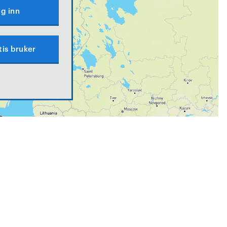
g inn
tis bruker