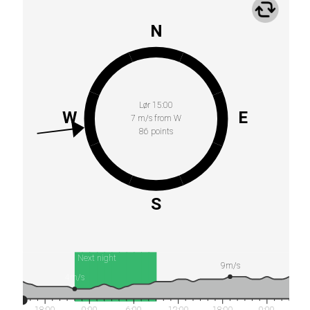
N
Lør 15:00
W
E
7 m/s from W
86 points
S
Next night
9m/s
4m/s