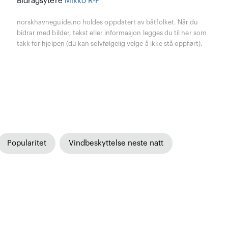
Bidragsytere
Mikko R-P
norskhavneguide.no holdes oppdatert av båtfolket. Når du
bidrar med bilder, tekst eller informasjon legges du til her som
takk for hjelpen (du kan selvfølgelig velge å ikke stå oppført).
Popularitet
Vindbeskyttelse neste natt