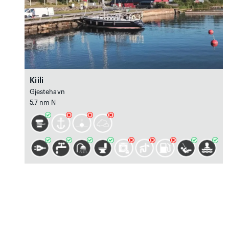
Kiili
Gjestehavn
5.7 nm N