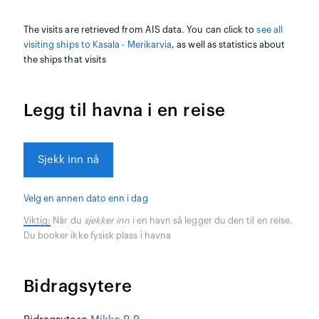
The visits are retrieved from AIS data. You can click to
see all
visiting ships to Kasala - Merikarvia
, as well as statistics about
the ships that visits
Legg til havna i en reise
Sjekk inn nå
Velg en annen dato enn i dag
Viktig:
Når du
sjekker inn
i en havn så legger du den til en reise.
Du booker ikke fysisk plass i havna
Bidragsytere