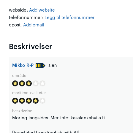
webside:
Add website
telefonnummer:
Legg til telefonnummer
epost:
Add email
Beskrivelser
Mikko R-P
sier:
område
maritime kvaliteter
beskrivelse
Moring langsides. Mer info: kasalankahvila.fi
[translated from English with AI]