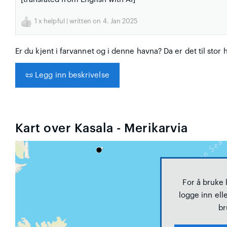
1
x helpful | written on 4. Jan 2025
Er du kjent i farvannet og i denne havna? Da er det til stor 
📜
Legg inn beskrivelse
Kart over Kasala - Merikarvia
For å bruke
logge inn elle
br