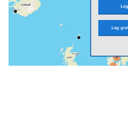
Log
Lag gra