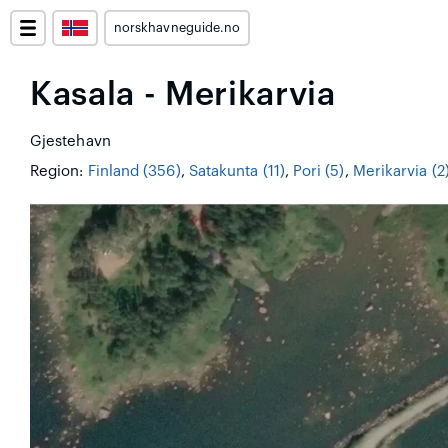
norskhavneguide.no
Kasala - Merikarvia
Gjestehavn
Region:
Finland (356)
,
Satakunta (11)
,
Pori (5)
,
Merikarvia (2