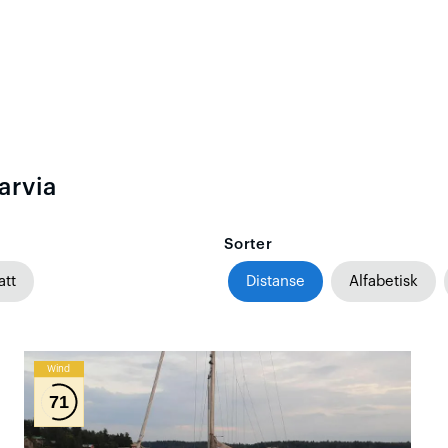
arvia
Sorter
att
Distanse
Alfabetisk
Wind
71