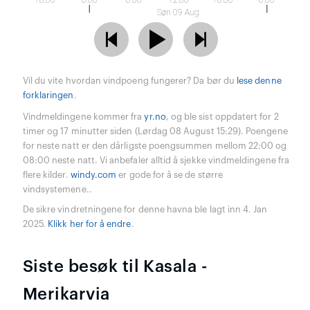
18:00
0:00
6:00
12:00
18:00
0:00
Søn 09 Aug
Vil du vite hvordan vindpoeng fungerer? Da bør du
lese denne
forklaringen
.
Vindmeldingene kommer fra
yr.no
, og ble sist oppdatert for 2
timer og 17 minutter siden (Lørdag 08 August 15:29). Poengene
for neste natt er den dårligste poengsummen mellom 22:00 og
08:00 neste natt. Vi anbefaler alltid å sjekke vindmeldingene fra
flere kilder.
windy.com
er gode for å se de større
vindsystemene..
De sikre vindretningene for denne havna ble lagt inn 4. Jan
2025.
Klikk her for å endre
.
Siste besøk til Kasala -
Merikarvia