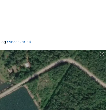
)
og
Syndeskeri (1)