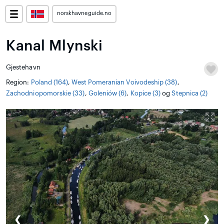
norskhavneguide.no
Kanal Mlynski
Gjestehavn
Region:
Poland (164)
,
West Pomeranian Voivodeship (38)
,
Zachodniopomorskie (33)
,
Goleniów (6)
,
Kopice (3)
og
Stepnica (2)
❮
❯