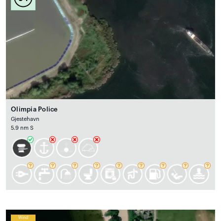
Olimpia Police
Gjestehavn
5.9 nm S
Wind