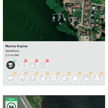
Marina Kopice
Gjestehavn
3.7 nm NW
Wind
94