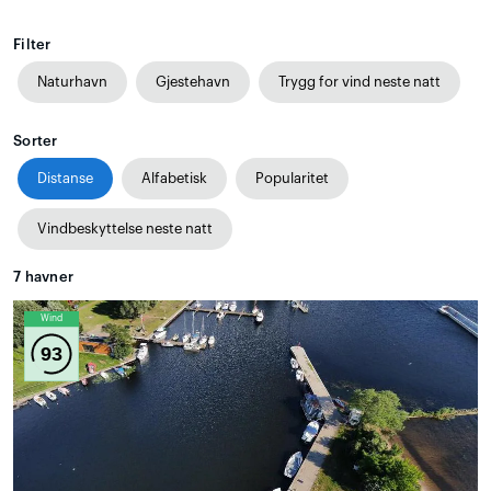
Filter
Naturhavn
Gjestehavn
Trygg for vind neste natt
Sorter
Distanse
Alfabetisk
Popularitet
Vindbeskyttelse neste natt
7
havner
Wind
93