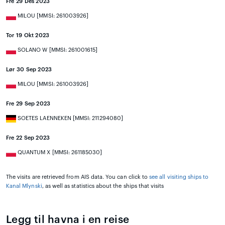
Fre 29 Des 2023
MILOU [MMSI: 261003926]
Tor 19 Okt 2023
SOLANO W [MMSI: 261001615]
Lør 30 Sep 2023
MILOU [MMSI: 261003926]
Fre 29 Sep 2023
SOETES LAENNEKEN [MMSI: 211294080]
Fre 22 Sep 2023
QUANTUM X [MMSI: 261185030]
The visits are retrieved from AIS data. You can click to
see all visiting ships to
Kanal Mlynski
, as well as statistics about the ships that visits
Legg til havna i en reise