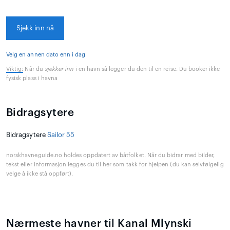
Sjekk inn nå
Velg en annen dato enn i dag
Viktig:
Når du
sjekker inn
i en havn så legger du den til en reise. Du booker ikke
fysisk plass i havna
Bidragsytere
Bidragsytere
Sailor 55
norskhavneguide.no holdes oppdatert av båtfolket. Når du bidrar med bilder,
tekst eller informasjon legges du til her som takk for hjelpen (du kan selvfølgelig
velge å ikke stå oppført).
Nærmeste havner til Kanal Mlynski