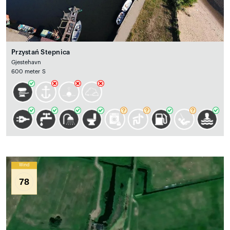
Przystań Stepnica
Gjestehavn
600 meter S
Wind
78