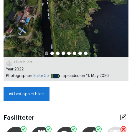
1
liker bildet
Year 2022
Photographer:
Sailor 55
, uploaded on 11. May 2026
📸
Last opp et bilde
Fasiliteter