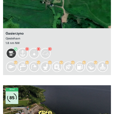
Gasierzyno
Gjestehavn
1.8 nm NW
Wind
85