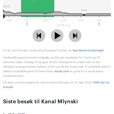
5m/s
1m/s
18:00
0:00
6:00
12:00
18:00
0:00
Lør 08 Aug
Vil du vite hvordan vindpoeng fungerer? Da bør du
lese denne forklaringen
.
Vindmeldingene kommer fra
yr.no
, og ble sist oppdatert for 1 time og 30
minutter siden (Fredag 07 August 16:30). Poengene for neste natt er den
dårligste poengsummen mellom 22:00 og 08:00 neste natt. Vi anbefaler alltid å
sjekke vindmeldingene fra flere kilder.
windy.com
er gode for å se de større
vindsystemene..
De sikre vindretningene for denne havna ble lagt inn 12. May 2026.
Klikk her for
å endre
.
Siste besøk til Kanal Mlynski