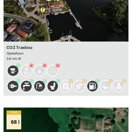
COZ Trzebiez
Gjestehavn
3.6 nm W
Wind
68