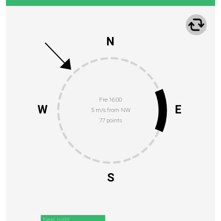
N
Fre 16:00
W
E
5 m/s from NW
77 points
S
Next night