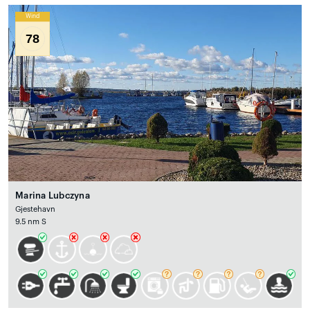
Wind
78
Marina Lubczyna
Gjestehavn
9.5 nm S