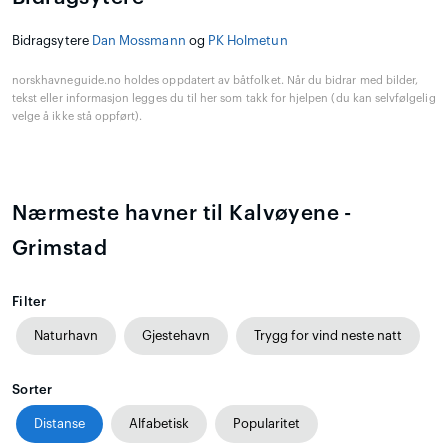
Bidragsytere
Dan Mossmann
og
PK Holmetun
norskhavneguide.no holdes oppdatert av båtfolket. Når du bidrar med bilder,
tekst eller informasjon legges du til her som takk for hjelpen (du kan selvfølgelig
velge å ikke stå oppført).
Nærmeste havner til Kalvøyene -
Grimstad
Filter
Naturhavn
Gjestehavn
Trygg for vind neste natt
Sorter
Distanse
Alfabetisk
Popularitet