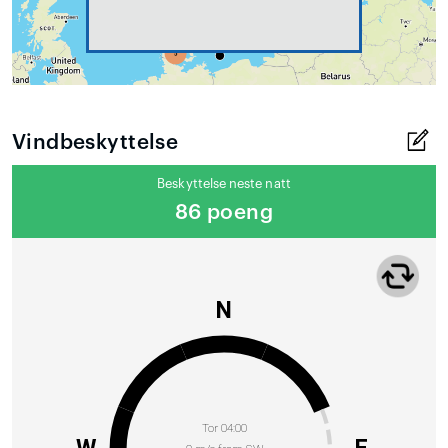
Vindbeskyttelse
Beskyttelse neste natt
86 poeng
N
Tor 04:00
W
E