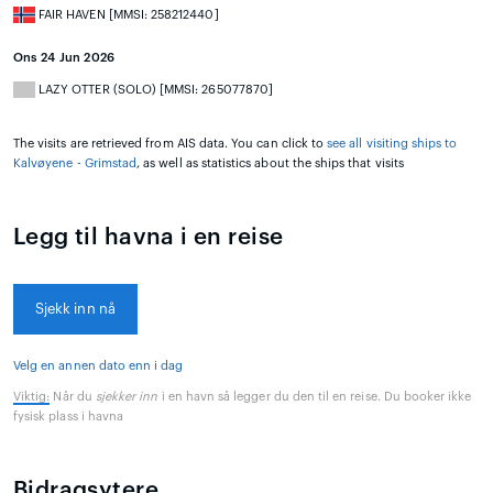
FAIR HAVEN [MMSI: 258212440]
Ons 24 Jun 2026
LAZY OTTER (SOLO) [MMSI: 265077870]
The visits are retrieved from AIS data. You can click to
see all visiting ships to
Kalvøyene - Grimstad
, as well as statistics about the ships that visits
Legg til havna i en reise
Sjekk inn nå
Velg en annen dato enn i dag
Viktig:
Når du
sjekker inn
i en havn så legger du den til en reise. Du booker ikke
fysisk plass i havna
Bidragsytere