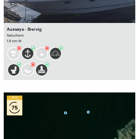
Auesøya - Breivig
Naturhavn
1.9 nm W
Wind
75