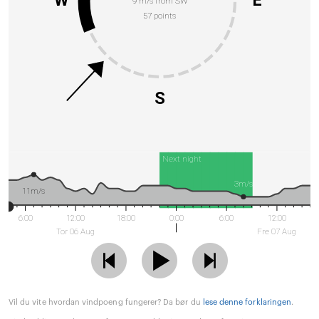
9 m/s from SW
57 points
S
Next night
3m/s
11m/s
6:00
12:00
18:00
0:00
6:00
12:00
Tor 06 Aug
Fre 07 Aug
Vil du vite hvordan vindpoeng fungerer? Da bør du
lese denne forklaringen
.