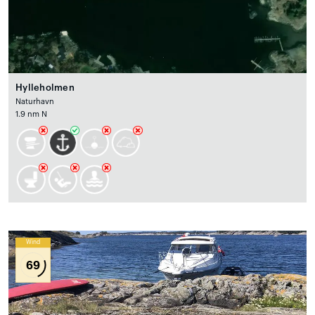
Hylleholmen
Naturhavn
1.9 nm N
Wind
69