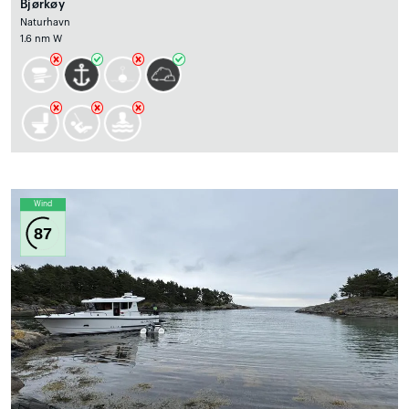
Bjørkøy
Naturhavn
1.6 nm W
Wind
87