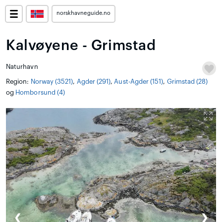
norskhavneguide.no
Kalvøyene - Grimstad
Naturhavn
Region:
Norway (3521)
,
Agder (291)
,
Aust-Agder (151)
,
Grimstad (28)
og
Homborsund (4)
❮
❯