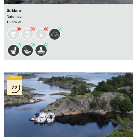
Sokken
Naturhavn
1.6 nm W
Wind
72