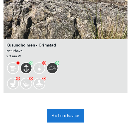
Kusundholmen - Grimstad
Naturhavn
2.0 nm W
Vis flere havner