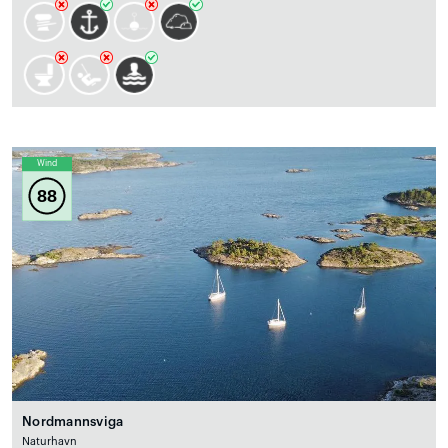
Wind
88
Nordmannsviga
Naturhavn