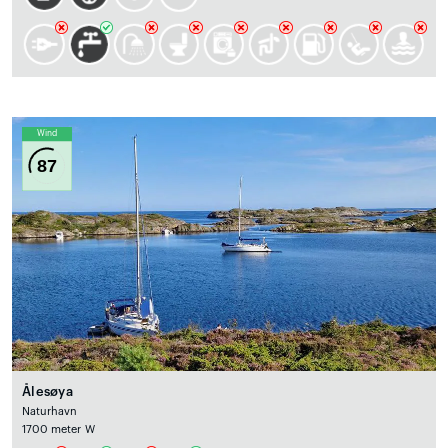
Wind
87
Ålesøya
Naturhavn
1700 meter W