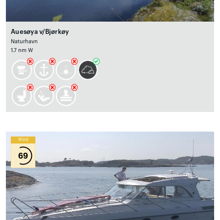
Auesøya v/Bjørkøy
Naturhavn
1.7 nm W
Wind
69