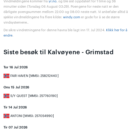
Vindmeldingene kommer fra
yr.no
, og ble sist oppdatert for 1 time og 36
minutter siden (Torsdag 06 August 03:29). Poengene for neste natt er den
dårligste poengsummen mellom 22:00 og 08:00 neste natt. Vi anbefaler alltid å
sjekke vindmeldingene fra flere kilder.
windy.com
er gode for å se de større
vindsystemene..
De sikre vindretningene for denne havna ble lagt inn 17. Jul 2024.
Klikk her for å
endre
.
Siste besøk til Kalvøyene - Grimstad
Tor 16 Jul 2026
FAIR HAVEN [MMSI: 258212440]
Ons 15 Jul 2026
S/Y QUEST [MMSI: 257760190]
Tir 14 Jul 2026
ANTONI [MMSI: 257054990]
Tir 07 Jul 2026