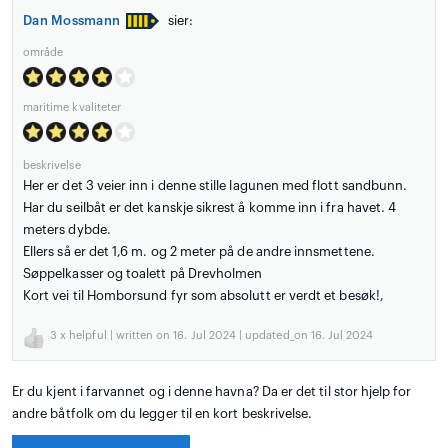
Dan Mossmann
sier:
område
maritime kvaliteter
beskrivelse
Her er det 3 veier inn i denne stille lagunen med flott sandbunn.
Har du seilbåt er det kanskje sikrest å komme inn i fra havet. 4
meters dybde.
Ellers så er det 1,6 m. og 2 meter på de andre innsmettene.
Søppelkasser og toalett på Drevholmen
Kort vei til Homborsund fyr som absolutt er verdt et besøk!,
3
x helpful | written on 16. Jul 2024 | updated_on 16. Jul 2024
Er du kjent i farvannet og i denne havna? Da er det til stor hjelp for
andre båtfolk om du legger til en kort beskrivelse.