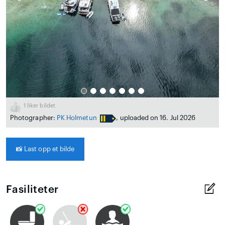
1
liker bildet
Photographer:
PK Holmetun
, uploaded on 16. Jul 2026
📸
Last opp et bilde
Fasiliteter