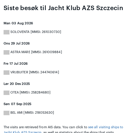
Siste besøk til Jacht Klub AZS Szczecin
Man 03 Aug 2026
SOLOVENTA [MMSI: 261030730]
Ons 29 Jul 2026
ASTRA MARE [MMSI: 261009884]
Fre 17 Jul 2026
VRIJBUITER [MMSI: 244740614]
Lør 20 Des 2025
OTEA [MMSI: 258284680]
Søn 07 Sep 2025
BEL AMI [MMSI: 218053630]
The visits are retrieved from AIS data. You can click to
see all visiting ships to
Jacht Klub AZS Szczecin
, as well as statistics about the ships that visits