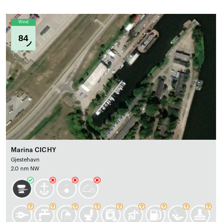
Wind
84
Marina CICHY
Gjestehavn
2.0 nm NW