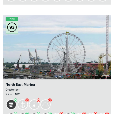
Wind
93
North East Marina
Gjestehavn
2.7 nm NW