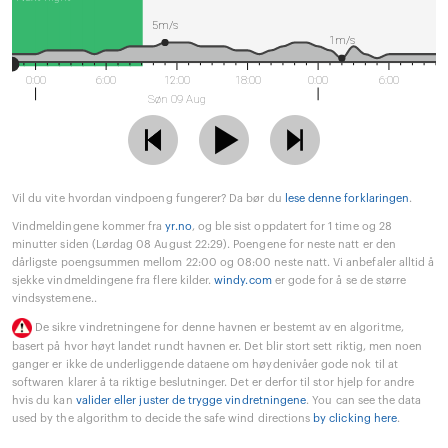
5m/s
1m/s
0:00
6:00
12:00
18:00
0:00
6:00
Søn 09 Aug
Vil du vite hvordan vindpoeng fungerer? Da bør du
lese denne forklaringen
.
Vindmeldingene kommer fra
yr.no
, og ble sist oppdatert for 1 time og 28
minutter siden (Lørdag 08 August 22:29). Poengene for neste natt er den
dårligste poengsummen mellom 22:00 og 08:00 neste natt. Vi anbefaler alltid å
sjekke vindmeldingene fra flere kilder.
windy.com
er gode for å se de større
vindsystemene..
De sikre vindretningene for denne havnen er bestemt av en algoritme,
basert på hvor høyt landet rundt havnen er. Det blir stort sett riktig, men noen
ganger er ikke de underliggende dataene om høydenivåer gode nok til at
softwaren klarer å ta riktige beslutninger. Det er derfor til stor hjelp for andre
hvis du kan
valider eller juster de trygge vindretningene
. You can see the data
used by the algorithm to decide the safe wind directions
by clicking here
.