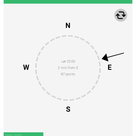
N
Lør 22:00
W
E
2 m/s from E
87 points
S
Next night