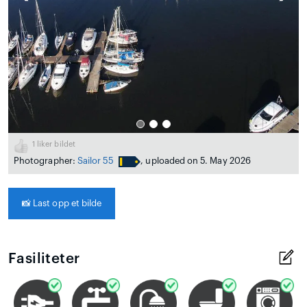
1
liker bildet
Photographer:
Sailor 55
, uploaded on 5. May 2026
📸
Last opp et bilde
Fasiliteter