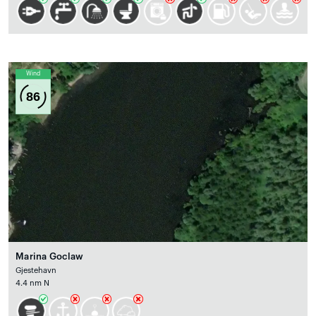
Wind
86
Marina Goclaw
Gjestehavn
4.4 nm N