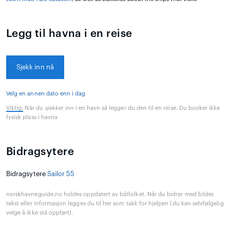
Legg til havna i en reise
Sjekk inn nå
Velg en annen dato enn i dag
Viktig:
Når du
sjekker inn
i en havn så legger du den til en reise. Du booker ikke
fysisk plass i havna
Bidragsytere
Bidragsytere
Sailor 55
norskhavneguide.no holdes oppdatert av båtfolket. Når du bidrar med bilder,
tekst eller informasjon legges du til her som takk for hjelpen (du kan selvfølgelig
velge å ikke stå oppført).