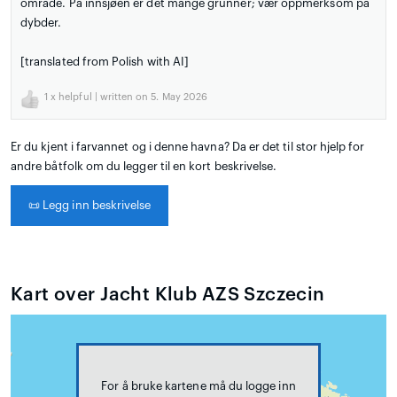
område. På innsjøen er det mange grunner; vær oppmerksom på
dybder.
[translated from Polish with AI]
1
x helpful | written on 5. May 2026
Er du kjent i farvannet og i denne havna? Da er det til stor hjelp for
andre båtfolk om du legger til en kort beskrivelse.
📜
Legg inn beskrivelse
Kart over Jacht Klub AZS Szczecin
For å bruke kartene må du logge inn