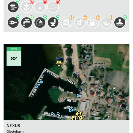
Wind
82
NEXUS
Gjestehavn