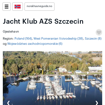
norskhavneguide.no
Jacht Klub AZS Szczecin
Gjestehavn
Region:
Poland (164)
,
West Pomeranian Voivodeship (38)
,
Szczecin (8)
og
Województwo zachodniopomorskie (6)
❮
❯