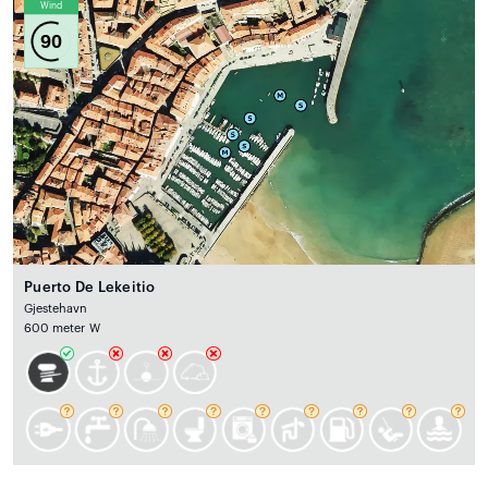
Wind
90
Puerto De Lekeitio
Gjestehavn
600 meter W