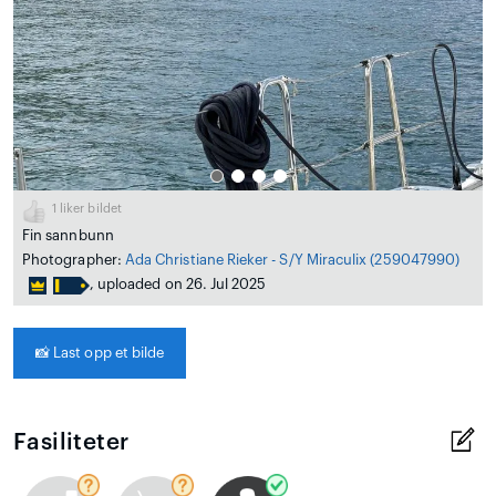
1
liker bildet
Fin sannbunn
Photographer:
Ada Christiane Rieker - S/Y Miraculix
(259047990)
, uploaded on 26. Jul 2025
📸
Last opp et bilde
Fasiliteter