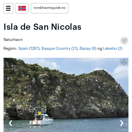
norskhavneguide.no
Isla de San Nicolas
Naturhavn
Region:
Spain (1287)
,
Basque Country (21)
,
Biscay (9)
og
Lekeitio (2)
❮
❯