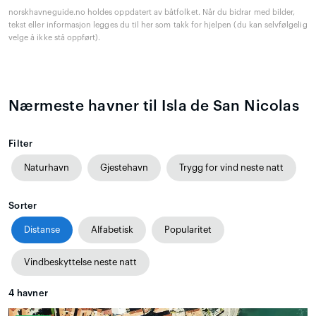
norskhavneguide.no holdes oppdatert av båtfolket. Når du bidrar med bilder,
tekst eller informasjon legges du til her som takk for hjelpen (du kan selvfølgelig
velge å ikke stå oppført).
Nærmeste havner til Isla de San Nicolas
Filter
Naturhavn
Gjestehavn
Trygg for vind neste natt
Sorter
Distanse
Alfabetisk
Popularitet
Vindbeskyttelse neste natt
4
havner