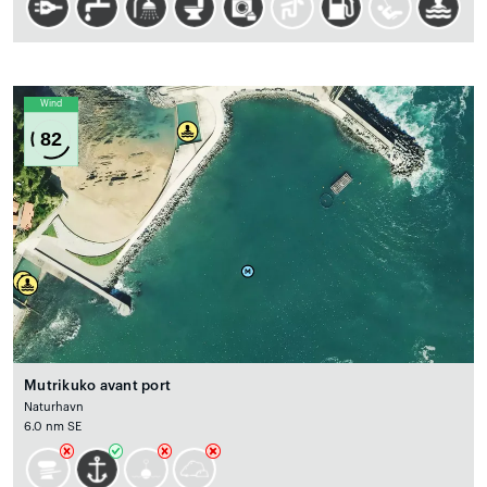
Wind
82
Mutrikuko avant port
Naturhavn
6.0 nm SE