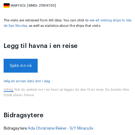
MARYSOL [MMSI: 211814730]
The visits are retrieved from AIS data. You can click to
see all visiting ships to Isla
de San Nicolas
, as well as statistics about the ships that visits
Legg til havna i en reise
Sjekk inn nå
Velg en annen dato enn i dag
Viktig:
Når du
sjekker inn
i en havn så legger du den til en reise. Du booker ikke
fysisk plass i havna
Bidragsytere
Bidragsytere
Ada Christiane Rieker - S/Y Miraculix