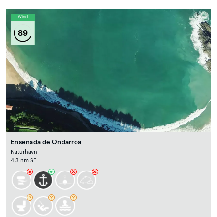
Wind
89
Ensenada de Ondarroa
Naturhavn
4.3 nm SE