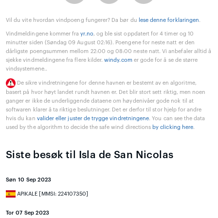
Vil du vite hvordan vindpoeng fungerer? Da bør du
lese denne forklaringen
.
Vindmeldingene kommer fra
yr.no
, og ble sist oppdatert for 4 timer og 10
minutter siden (Søndag 09 August 02:16). Poengene for neste natt er den
dårligste poengsummen mellom 22:00 og 08:00 neste natt. Vi anbefaler alltid å
sjekke vindmeldingene fra flere kilder.
windy.com
er gode for å se de større
vindsystemene..
De sikre vindretningene for denne havnen er bestemt av en algoritme,
basert på hvor høyt landet rundt havnen er. Det blir stort sett riktig, men noen
ganger er ikke de underliggende dataene om høydenivåer gode nok til at
softwaren klarer å ta riktige beslutninger. Det er derfor til stor hjelp for andre
hvis du kan
valider eller juster de trygge vindretningene
. You can see the data
used by the algorithm to decide the safe wind directions
by clicking here
.
Siste besøk til Isla de San Nicolas
Søn 10 Sep 2023
APIKALE [MMSI: 224107350]
Tor 07 Sep 2023