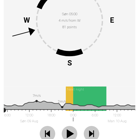
Søn 05:00
W
E
4 m/s from W
81 points
S
Next night
7m/s
2m/s
6:00
12:00
18:00
0:00
6:00
12:00
Søn 09 Aug
Man 10 Aug