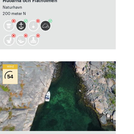
Huöarna och Flatholmen
Naturhavn
200 meter N
Wind
54