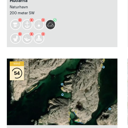
Huöarna
Naturhavn
200 meter SW
Wind
54