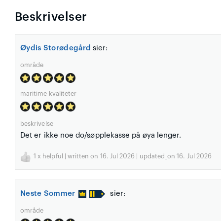
Beskrivelser
Øydis Storødegård
sier:
område
maritime kvaliteter
beskrivelse
Det er ikke noe do/søpplekasse på øya lenger.
1
x helpful | written on 16. Jul 2026 | updated_on 16. Jul 2026
Neste Sommer
sier:
område