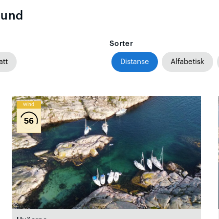
sund
Sorter
att
Distanse
Alfabetisk
Wind
56