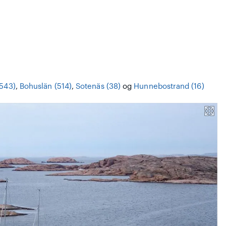
(543)
,
Bohuslän (514)
,
Sotenäs (38)
og
Hunnebostrand (16)