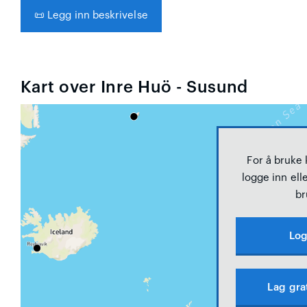
📜
Legg inn beskrivelse
Kart over Inre Huö - Susund
For å bruke
logge inn elle
br
Log
Lag gra