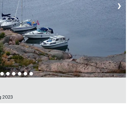
❯
g 2023