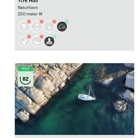
Ytre Huö
Naturhavn
200 meter W
Wind
82