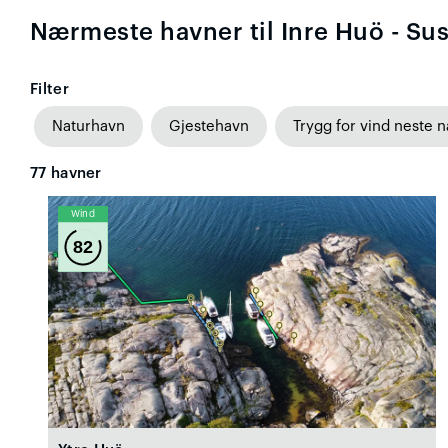
Nærmeste havner til Inre Huö - Su
Filter
Naturhavn
Gjestehavn
Trygg for vind neste n
77
havner
Wind
82