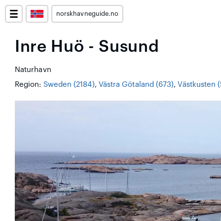
norskhavneguide.no
Inre Huö - Susund
Naturhavn
Region:
Sweden (2184)
,
Västra Götaland (673)
,
Västkusten 