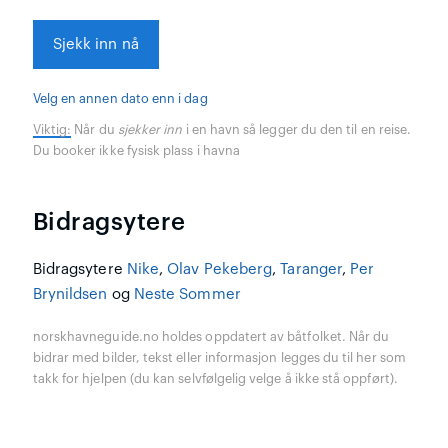
Sjekk inn nå
Velg en annen dato enn i dag
Viktig:
Når du
sjekker inn
i en havn så legger du den til en reise.
Du booker ikke fysisk plass i havna
Bidragsytere
Bidragsytere
Nike
,
Olav Pekeberg
,
Taranger
,
Per
Brynildsen
og
Neste Sommer
norskhavneguide.no holdes oppdatert av båtfolket. Når du
bidrar med bilder, tekst eller informasjon legges du til her som
takk for hjelpen (du kan selvfølgelig velge å ikke stå oppført).