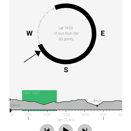
Lør 18:00
W
E
10 m/s from SW
80 points
S
Next night
4m/s
10m/s
18:00
0:00
6:00
12:00
18:00
0:00
6:00
Søn 09 Aug