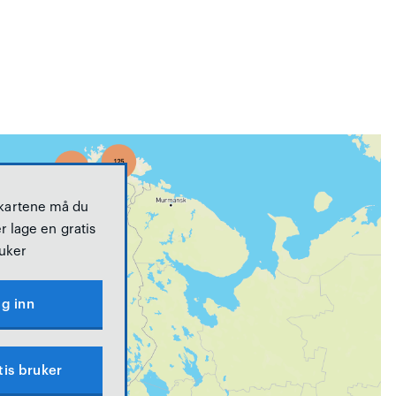
 kartene må du
r lage en gratis
uker
g inn
tis bruker