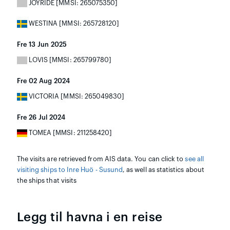
JOYRIDE [MMSI: 265075350]
WESTINA [MMSI: 265728120]
Fre 13 Jun 2025
LOVIS [MMSI: 265799780]
Fre 02 Aug 2024
VICTORIA [MMSI: 265049830]
Fre 26 Jul 2024
TOMEA [MMSI: 211258420]
The visits are retrieved from AIS data. You can click to
see all
visiting ships to Inre Huö - Susund
, as well as statistics about
the ships that visits
Legg til havna i en reise