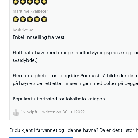
maritime kvaliteter
beskrivelse
Enkel innseiling fra vest.
Flott naturhavn med mange landfortøyningsplasser og rom
svaidybde.)
Flere muligheter for Longside: Som vist på bilde der det e
på høyre side rett etter innseilingen med bolter på begge 
Populært utfartssted for lokalbefolkningen.
1
x helpful | written on 30. Jul 2022
Er du kjent i farvannet og i denne havna? Da er det til stor 