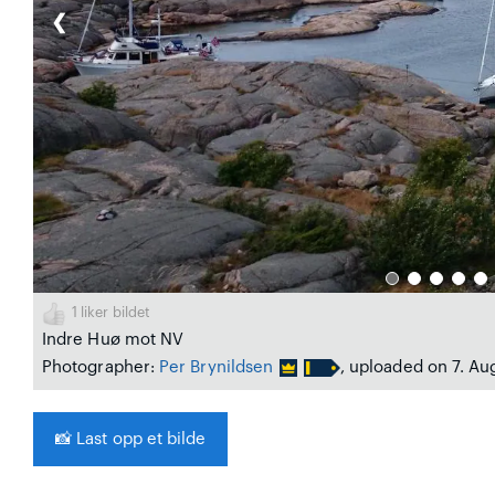
❮
1
liker bildet
Indre Huø mot NV
Photographer:
Per Brynildsen
, uploaded on 7. Au
📸
Last opp et bilde