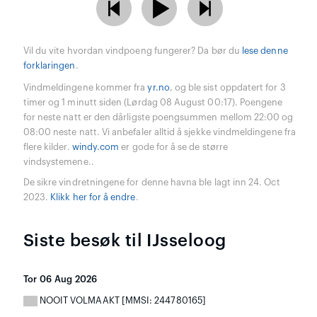
Vil du vite hvordan vindpoeng fungerer? Da bør du
lese denne
forklaringen
.
Vindmeldingene kommer fra
yr.no
, og ble sist oppdatert for 3
timer og 1 minutt siden (Lørdag 08 August 00:17). Poengene
for neste natt er den dårligste poengsummen mellom 22:00 og
08:00 neste natt. Vi anbefaler alltid å sjekke vindmeldingene fra
flere kilder.
windy.com
er gode for å se de større
vindsystemene..
De sikre vindretningene for denne havna ble lagt inn 24. Oct
2023.
Klikk her for å endre
.
Siste besøk til IJsseloog
Tor 06 Aug 2026
NOOIT VOLMAAKT [MMSI: 244780165]