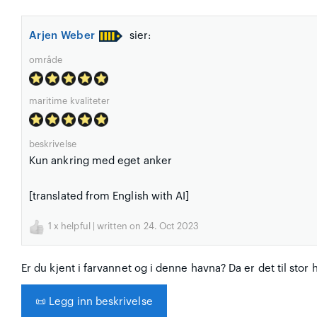
Arjen Weber
sier:
område
maritime kvaliteter
beskrivelse
Kun ankring med eget anker
[translated from English with AI]
1
x helpful | written on 24. Oct 2023
Er du kjent i farvannet og i denne havna? Da er det til stor 
📜
Legg inn beskrivelse