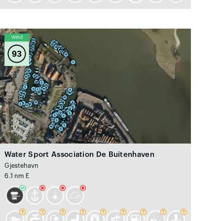
Wind
93
Water Sport Association De Buitenhaven
Gjestehavn
6.1 nm E