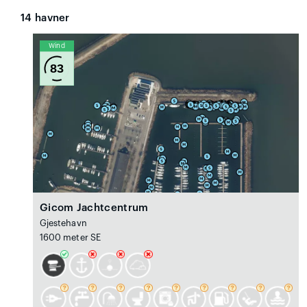
14
havner
Wind
83
Gicom Jachtcentrum
Gjestehavn
1600 meter SE