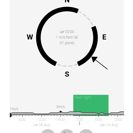
Lør 02:00
W
E
1 m/s from SE
97 points
S
Next night
3m/s
1m/s
6:00
12:00
18:00
0:00
6:00
12:00
Lør 08 Aug
Søn 09 Aug