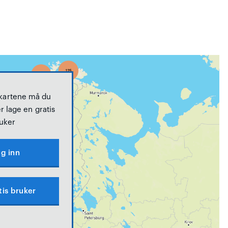
 kartene må du
r lage en gratis
uker
g inn
tis bruker