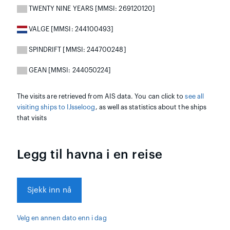
TWENTY NINE YEARS [MMSI: 269120120]
VALGE [MMSI: 244100493]
SPINDRIFT [MMSI: 244700248]
GEAN [MMSI: 244050224]
The visits are retrieved from AIS data. You can click to
see all
visiting ships to IJsseloog
, as well as statistics about the ships
that visits
Legg til havna i en reise
Sjekk inn nå
Velg en annen dato enn i dag