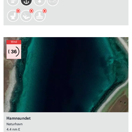
Wind
36
Hamnsundet
Naturhavn
4.4 nm E