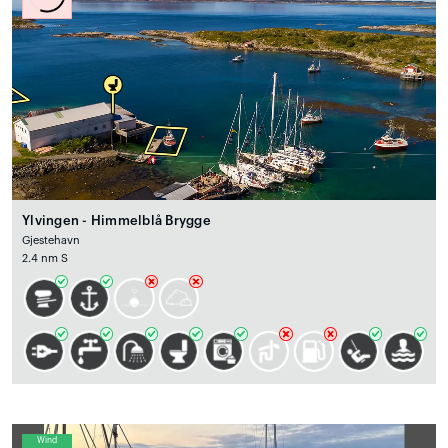
Ylvingen - Himmelblå Brygge
Gjestehavn
2.4 nm S
Wind