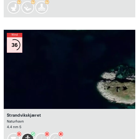
Wind
36
Strandvikskjæret
Naturhavn
4.4 nm S