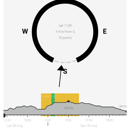
Lør 11:00
W
E
4 m/s from S
79 points
S
Next night
3m/s
12m/s
12:00
18:00
0:00
6:00
12:00
18:00
Lør 08 Aug
Søn 09 Aug