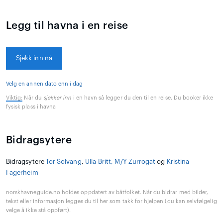
Legg til havna i en reise
Sjekk inn nå
Velg en annen dato enn i dag
Viktig:
Når du
sjekker inn
i en havn så legger du den til en reise. Du booker ikke
fysisk plass i havna
Bidragsytere
Bidragsytere
Tor Solvang
,
Ulla-Britt, M/Y Zurrogat
og
Kristina
Fagerheim
norskhavneguide.no holdes oppdatert av båtfolket. Når du bidrar med bilder,
tekst eller informasjon legges du til her som takk for hjelpen (du kan selvfølgelig
velge å ikke stå oppført).