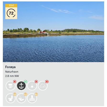
Wind
72
Forøya
Naturhavn
2.8 nm NW