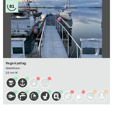
81
Vega kystlag
Gjestehavn
2.6 nm W