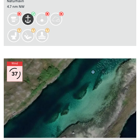
Naturhavn
4.7 nm NW
Wind
37