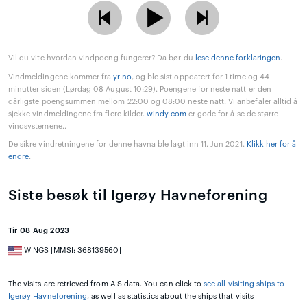
Vil du vite hvordan vindpoeng fungerer? Da bør du
lese denne forklaringen
.
Vindmeldingene kommer fra
yr.no
, og ble sist oppdatert for 1 time og 44
minutter siden (Lørdag 08 August 10:29). Poengene for neste natt er den
dårligste poengsummen mellom 22:00 og 08:00 neste natt. Vi anbefaler alltid å
sjekke vindmeldingene fra flere kilder.
windy.com
er gode for å se de større
vindsystemene..
De sikre vindretningene for denne havna ble lagt inn 11. Jun 2021.
Klikk her for å
endre
.
Siste besøk til Igerøy Havneforening
Tir 08 Aug 2023
WINGS [MMSI: 368139560]
The visits are retrieved from AIS data. You can click to
see all visiting ships to
Igerøy Havneforening
, as well as statistics about the ships that visits