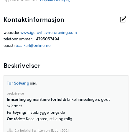
Oppdatert 11. Jun 2021.
Oppdater fortøying
.
Kontaktinformasjon
webside:
www.igeroyhavneforening.com
telefonnummer: +4795057494
epost:
baa-karl@online.no
Beskrivelser
Tor Solvang
sier:
beskrivelse
Innseiling og maritime forhold:
Enkel innseilingen, godt
skjermet.
Fortøying:
Flytebrygge longside
Området:
Koselig sted, stille og rolig.
2
x helpful | written on 11. Jun 2021