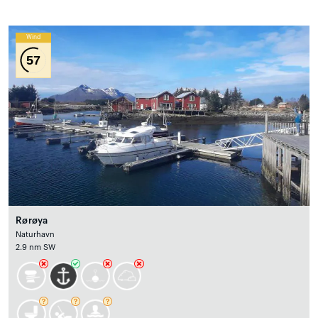
Wind
57
Rørøya
Naturhavn
2.9 nm SW