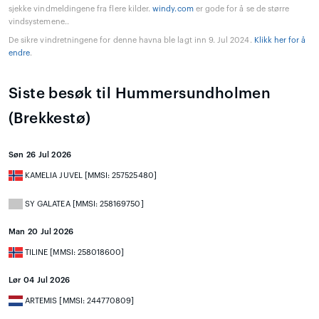
sjekke vindmeldingene fra flere kilder.
windy.com
er gode for å se de større
vindsystemene..
De sikre vindretningene for denne havna ble lagt inn 9. Jul 2024.
Klikk her for å
endre
.
Siste besøk til Hummersundholmen
(Brekkestø)
Søn 26 Jul 2026
KAMELIA JUVEL [MMSI: 257525480]
SY GALATEA [MMSI: 258169750]
Man 20 Jul 2026
TILINE [MMSI: 258018600]
Lør 04 Jul 2026
ARTEMIS [MMSI: 244770809]