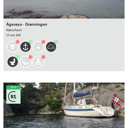
Ågerøya - Grønningen
Naturhavn
1.1 nm SW
Wind
91