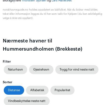
Bidragsytere
Thorstein Sjursen
og
Lars Hatletveit
norskhavneguide.no holdes oppdatert av båtfolket. Når du bidrar med bilder,
tekst eller informasjon legges du til her som takk for hjelpen (du kan selvfølgelig
velge å ikke stå oppført).
Nærmeste havner til
Hummersundholmen (Brekkestø)
Filter
Naturhavn
Gjestehavn
Trygg for vind neste natt
Sorter
Distanse
Alfabetisk
Popularitet
Vindbeskyttelse neste natt