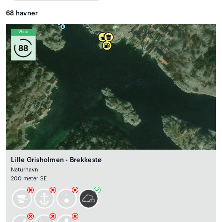
68
havner
Wind
88
Lille Grisholmen - Brekkestø
Naturhavn
200 meter SE