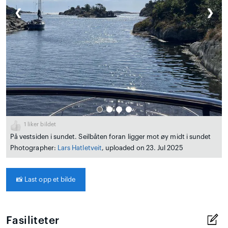
❮
❯
1
liker bildet
På vestsiden i sundet. Seilbåten foran ligger mot øy midt i sundet
Photographer:
Lars Hatletveit
, uploaded on 23. Jul 2025
📸
Last opp et bilde
Fasiliteter