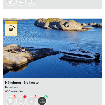
Wind
68
Håholmen - Brekkestø
Naturhavn
900 meter SW