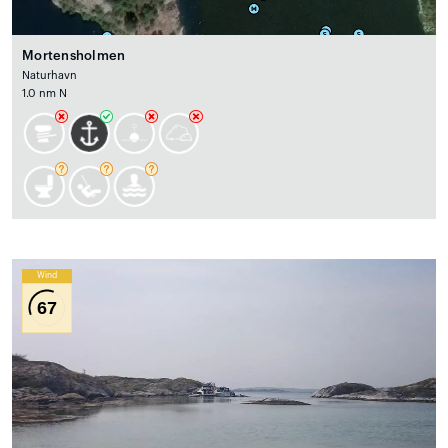
Mortensholmen
Naturhavn
1.0 nm N
Wind
67