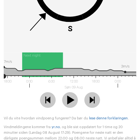
S
Next night
7m/s
3m/s
18:00
0:00
6:00
12:00
18:00
0:00
Søn 09 Aug
Vil du vite hvordan vindpoeng fungerer? Da bør du
lese denne forklaringen
.
Vindmeldingene kommer fra
yr.no
, og ble sist oppdatert for 1 time og 20
minutter siden (Lørdag 08 August 17:29). Poengene for neste natt er den
dårligste poengsummen mellom 22:00 og 08:00 neste natt. Vi anbefaler alltid å