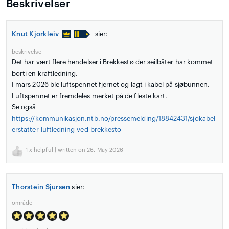
Beskrivelser
Knut Kjorkleiv
sier:
beskrivelse
Det har vært flere hendelser i Brekkestø der seilbåter har kommet
borti en kraftledning.
I mars 2026 ble luftspennet fjernet og lagt i kabel på sjøbunnen.
Luftspennet er fremdeles merket på de fleste kart.
Se også
https://kommunikasjon.ntb.no/pressemelding/18842431/sjokabel-
erstatter-luftledning-ved-brekkesto
1
x helpful | written on 26. May 2026
Thorstein Sjursen
sier:
område