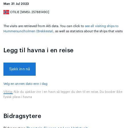
Man 31 Jul 2023
OTILIE [MMSI: 257881490]
The visits are retrieved from AIS data. You can click to
see all visiting ships to
Hummersundholmen (Brekkestø)
, as well as statistics about the ships that visits
Legg til havna i en reise
Sjekk inn nå
Velg en annen dato enn i dag
Viktig:
Når du
sjekker inn
i en havn så legger du den til en reise. Du booker ikke
fysisk plass i havna
Bidragsytere