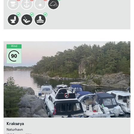
Wind
90
Kraksøya
Naturhavn