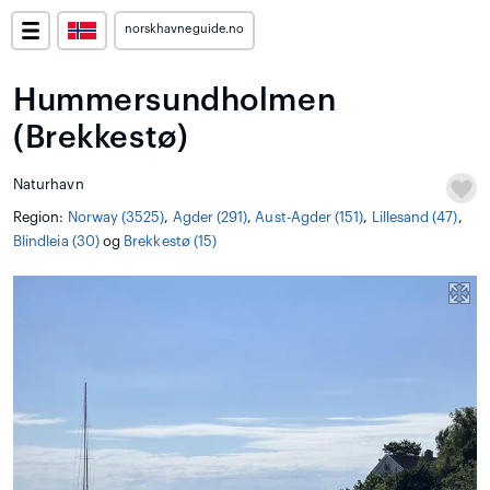
norskhavneguide.no
Hummersundholmen
(Brekkestø)
Naturhavn
Region:
Norway (3525)
,
Agder (291)
,
Aust-Agder (151)
,
Lillesand (47)
,
Blindleia (30)
og
Brekkestø (15)