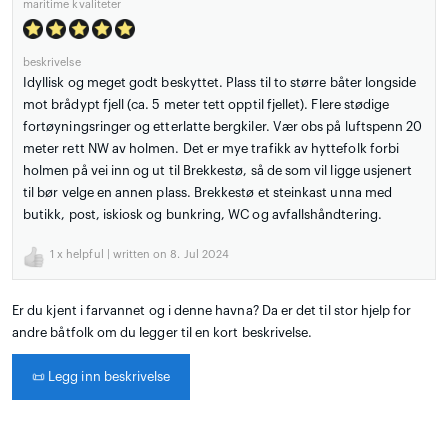
maritime kvaliteter
beskrivelse
Idyllisk og meget godt beskyttet. Plass til to større båter longside
mot brådypt fjell (ca. 5 meter tett opptil fjellet). Flere stødige
fortøyningsringer og etterlatte bergkiler. Vær obs på luftspenn 20
meter rett NW av holmen. Det er mye trafikk av hyttefolk forbi
holmen på vei inn og ut til Brekkestø, så de som vil ligge usjenert
til bør velge en annen plass. Brekkestø et steinkast unna med
butikk, post, iskiosk og bunkring, WC og avfallshåndtering.
1
x helpful | written on 8. Jul 2024
Er du kjent i farvannet og i denne havna? Da er det til stor hjelp for
andre båtfolk om du legger til en kort beskrivelse.
📜
Legg inn beskrivelse