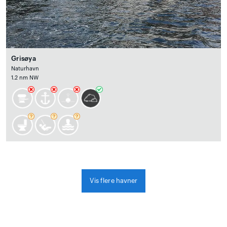
Grisøya
Naturhavn
1.2 nm NW
Vis flere havner