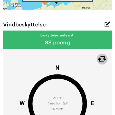
Vindbeskyttelse
Beskyttelse neste natt
88 poeng
N
Lør 17:00
W
E
7 m/s from SW
85 points