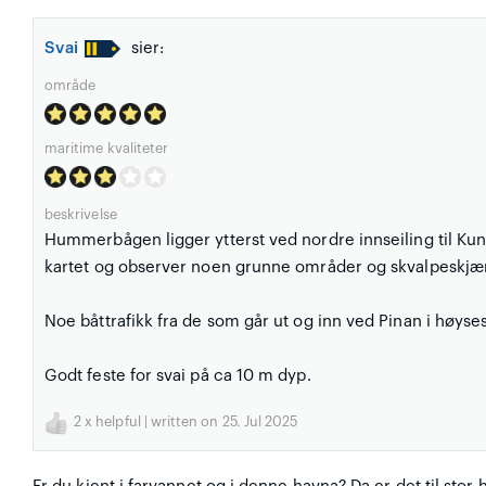
Svai
sier:
område
maritime kvaliteter
beskrivelse
Hummerbågen ligger ytterst ved nordre innseiling til K
kartet og observer noen grunne områder og skvalpeskjær
Noe båttrafikk fra de som går ut og inn ved Pinan i høyse
Godt feste for svai på ca 10 m dyp.
2
x helpful | written on 25. Jul 2025