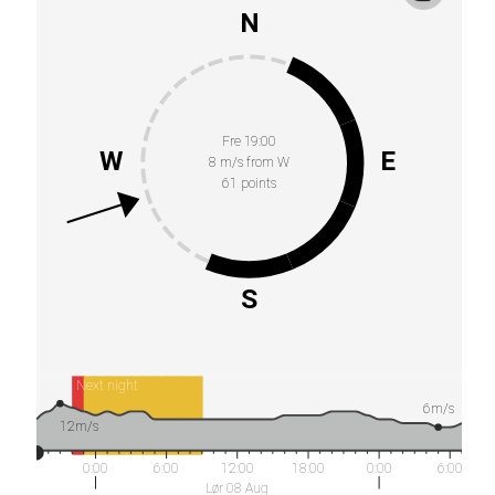
N
Fre 19:00
W
E
8 m/s from W
61 points
S
Next night
6m/s
12m/s
0:00
6:00
12:00
18:00
0:00
6:00
Lør 08 Aug