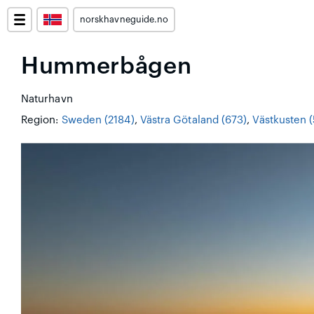
norskhavneguide.no
Hummerbågen
Naturhavn
Region:
Sweden (2184)
,
Västra Götaland (673)
,
Västkusten 