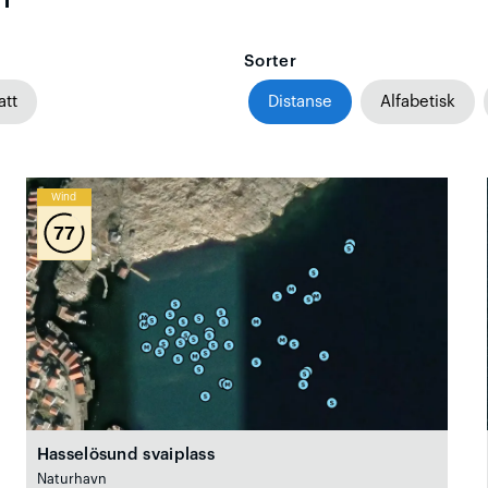
Sorter
att
Distanse
Alfabetisk
Wind
77
Hasselösund svaiplass
Naturhavn