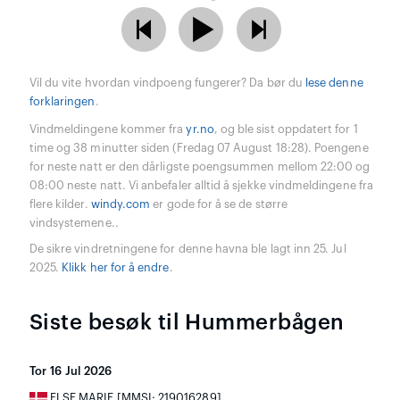
Vil du vite hvordan vindpoeng fungerer? Da bør du
lese denne
forklaringen
.
Vindmeldingene kommer fra
yr.no
, og ble sist oppdatert for 1
time og 38 minutter siden (Fredag 07 August 18:28). Poengene
for neste natt er den dårligste poengsummen mellom 22:00 og
08:00 neste natt. Vi anbefaler alltid å sjekke vindmeldingene fra
flere kilder.
windy.com
er gode for å se de større
vindsystemene..
De sikre vindretningene for denne havna ble lagt inn 25. Jul
2025.
Klikk her for å endre
.
Siste besøk til Hummerbågen
Tor 16 Jul 2026
ELSE MARIE [MMSI: 219016289]