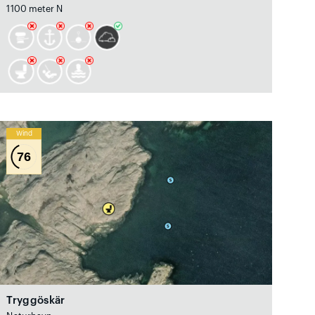
1100 meter N
Wind
76
Tryggöskär