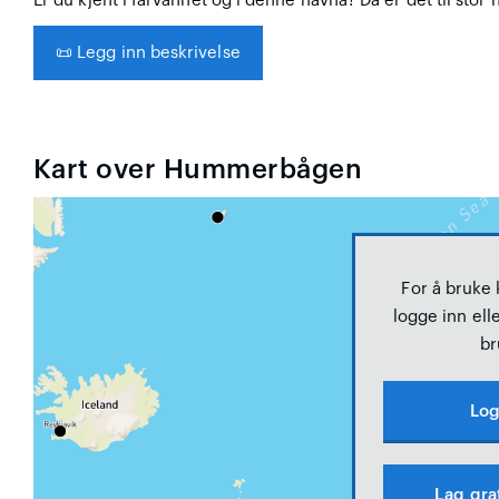
Er du kjent i farvannet og i denne havna? Da er det til stor 
📜
Legg inn beskrivelse
Kart over Hummerbågen
For å bruke
logge inn elle
br
Log
Lag gra