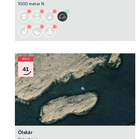
1000 meter N
Wind
41
Ölskär