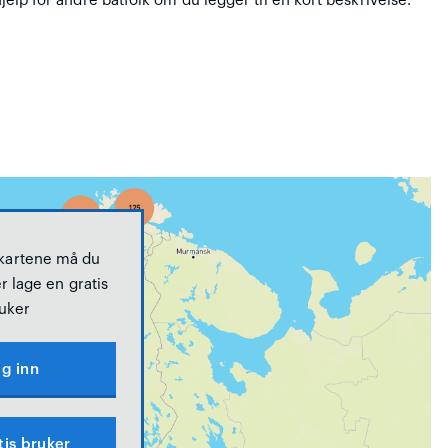
hjelp for andre båtfolk om du legger til en kort beskrivelse.
 kartene må du
r lage en gratis
uker
g inn
tis bruker