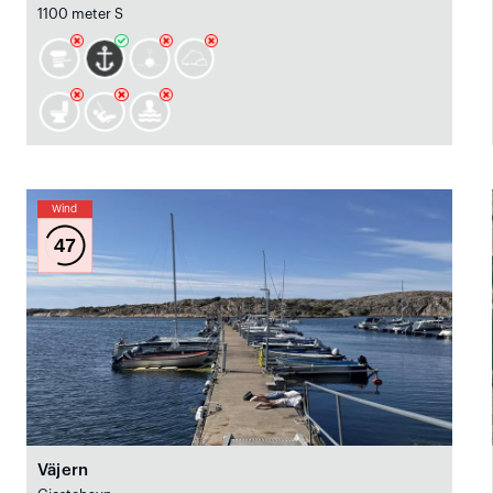
1100 meter S
Wind
47
Väjern