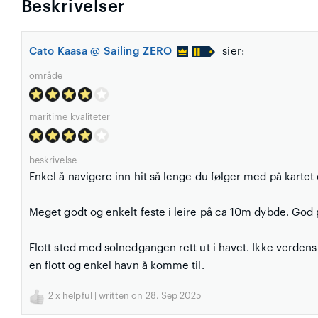
Beskrivelser
Cato Kaasa @ Sailing ZERO
sier:
område
maritime kvaliteter
beskrivelse
Enkel å navigere inn hit så lenge du følger med på kartet
Meget godt og enkelt feste i leire på ca 10m dybde. God pl
Flott sted med solnedgangen rett ut i havet. Ikke verdens 
en flott og enkel havn å komme til.
2
x helpful | written on 28. Sep 2025