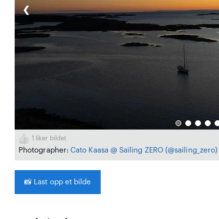
❮
1
liker bildet
Photographer:
Cato Kaasa @ Sailing ZERO
(@sailing_zero)
📸
Last opp et bilde