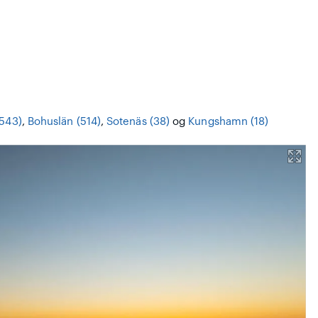
(543)
,
Bohuslän (514)
,
Sotenäs (38)
og
Kungshamn (18)