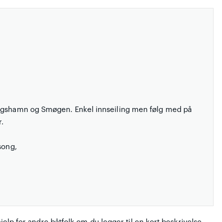
ungshamn og Smøgen. Enkel innseiling men følg med på
.
song,