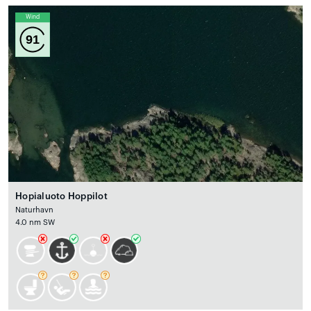
Wind
91
Hopialuoto Hoppilot
Naturhavn
4.0 nm SW