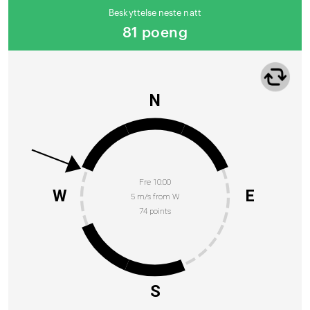
Beskyttelse neste natt
81 poeng
N
Fre 10:00
W
E
5 m/s from W
74 points
S