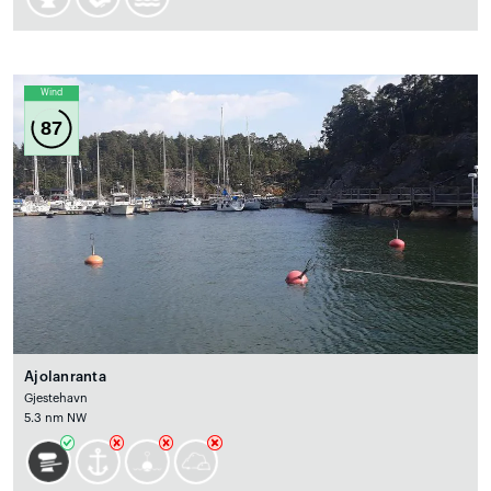
Wind
87
Ajolanranta
Gjestehavn
5.3 nm NW