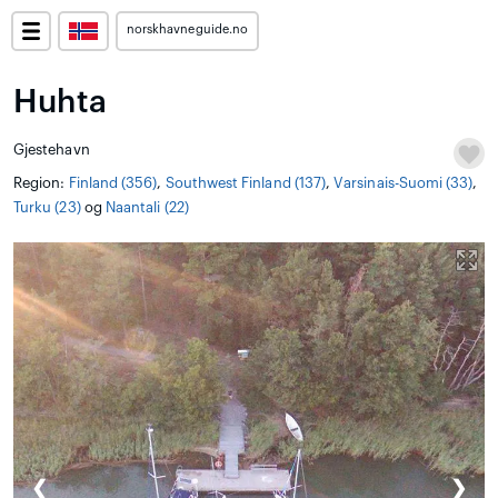
norskhavneguide.no
Huhta
Gjestehavn
Region:
Finland (356)
,
Southwest Finland (137)
,
Varsinais-Suomi (33)
,
Turku (23)
og
Naantali (22)
❮
❯