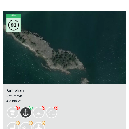
Wind
91
Kalliokari
Naturhavn
4.8 nm W