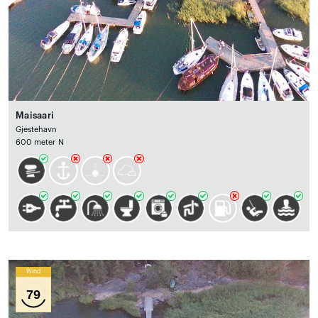
Maisaari
Gjestehavn
600 meter N
Wind
79