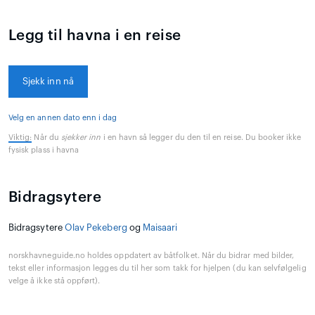
Legg til havna i en reise
Sjekk inn nå
Velg en annen dato enn i dag
Viktig:
Når du
sjekker inn
i en havn så legger du den til en reise. Du booker ikke
fysisk plass i havna
Bidragsytere
Bidragsytere
Olav Pekeberg
og
Maisaari
norskhavneguide.no holdes oppdatert av båtfolket. Når du bidrar med bilder,
tekst eller informasjon legges du til her som takk for hjelpen (du kan selvfølgelig
velge å ikke stå oppført).