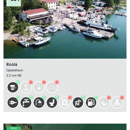
Röölä
Gjestehavn
2.2 nm NE
Wind