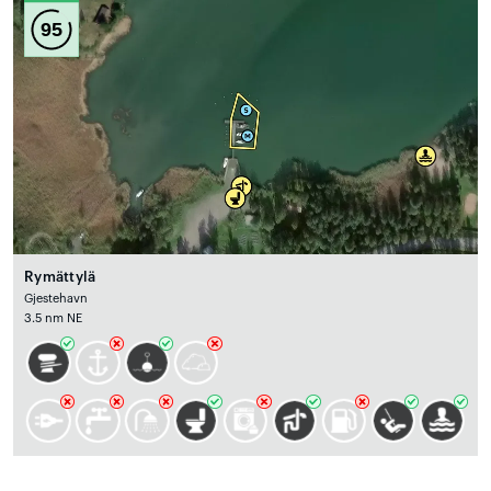
95
Rymättylä
Gjestehavn
3.5 nm NE