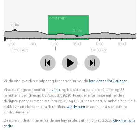
Next night
7m/s
2m/s
12:00
18:00
0:00
6:00
12:00
18:00
Fre 07 Aug
Lør 08 Aug
Vil du vite hvordan vindpoeng fungerer? Da bør du
lese denne forklaringen
.
Vindmeldingene kommer fra
yr.no
, og ble sist oppdatert for 2 timer og 38
minutter siden (Fredag 07 August 09:29). Poengene for neste natt er den
dårligste poengsummen mellom 22:00 og 08:00 neste natt. Vi anbefaler alltid å
sjekke vindmeldingene fra flere kilder.
windy.com
er gode for å se de større
vindsystemene..
De sikre vindretningene for denne havna ble lagt inn 3. Feb 2025.
Klikk her for å
endre
.