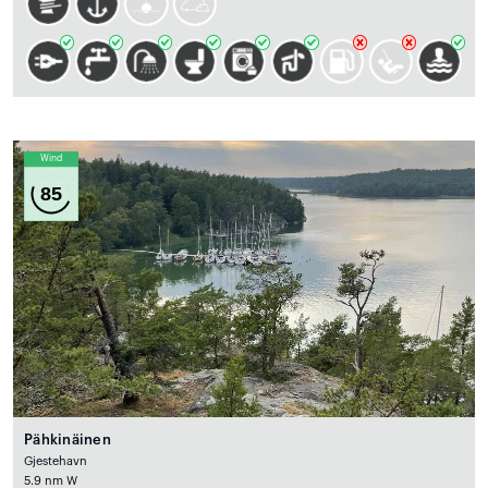
Wind
85
Pähkinäinen
Gjestehavn
5.9 nm W