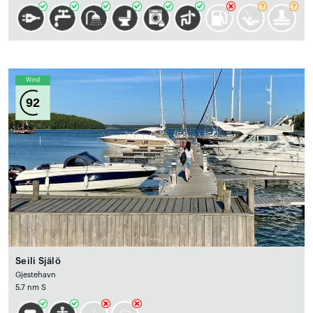
Wind
92
Seili Själö
Gjestehavn
5.7 nm S