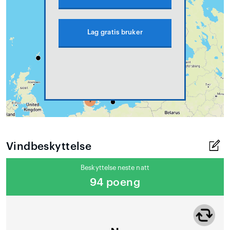
Lag gratis bruker
Vindbeskyttelse
Beskyttelse neste natt
94 poeng