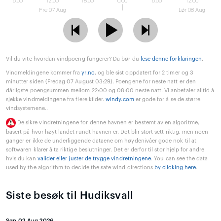
6:00
12:00
18:00
0:00
6:00
12:00
Fre 07 Aug
Lør 08 Aug
Vil du vite hvordan vindpoeng fungerer? Da bør du
lese denne forklaringen
.
Vindmeldingene kommer fra
yr.no
, og ble sist oppdatert for 2 timer og 3
minutter siden (Fredag 07 August 03:29). Poengene for neste natt er den
dårligste poengsummen mellom 22:00 og 08:00 neste natt. Vi anbefaler alltid å
sjekke vindmeldingene fra flere kilder.
windy.com
er gode for å se de større
vindsystemene..
De sikre vindretningene for denne havnen er bestemt av en algoritme,
basert på hvor høyt landet rundt havnen er. Det blir stort sett riktig, men noen
ganger er ikke de underliggende dataene om høydenivåer gode nok til at
softwaren klarer å ta riktige beslutninger. Det er derfor til stor hjelp for andre
hvis du kan
valider eller juster de trygge vindretningene
. You can see the data
used by the algorithm to decide the safe wind directions
by clicking here
.
Siste besøk til Hudiksvall
Søn 02 Aug 2026