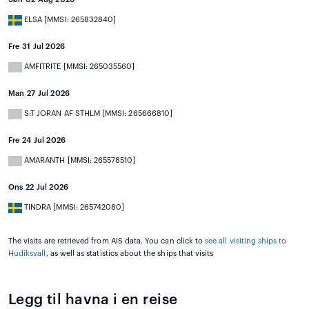
ELSA [MMSI: 265832840]
Fre 31 Jul 2026
AMFITRITE [MMSI: 265035560]
Man 27 Jul 2026
S:T JORAN AF STHLM [MMSI: 265666810]
Fre 24 Jul 2026
AMARANTH [MMSI: 265578510]
Ons 22 Jul 2026
TINDRA [MMSI: 265742080]
The visits are retrieved from AIS data. You can click to
see all visiting ships to
Hudiksvall
, as well as statistics about the ships that visits
Legg til havna i en reise