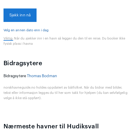
Sjekk inn nå
Velg en annen dato enn i dag
Viktig:
Når du
sjekker inn
i en havn så legger du den til en reise. Du booker ikke
fysisk plass i havna
Bidragsytere
Bidragsytere
Thomas Bodman
norskhavneguide.no holdes oppdatert av båtfolket. Når du bidrar med bilder,
tekst eller informasjon legges du til her som takk for hjelpen (du kan selvfølgelig
velge å ikke stå oppført).
Nærmeste havner til Hudiksvall