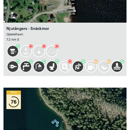
Njutångers - Snäckmor
Gjestehavn
7.2 nm S
Wind
76