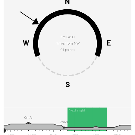
N
Fre 04:00
W
E
4 m/s from NW
91 points
S
Next night
6m/s
2m/s