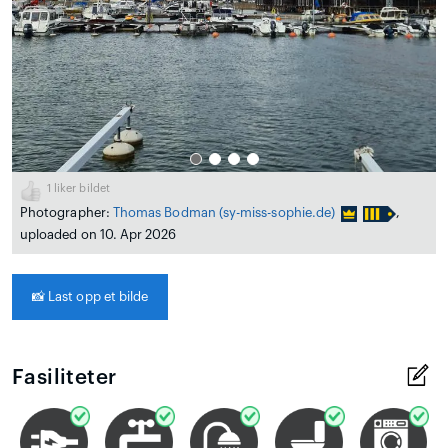
1
liker bildet
Photographer:
Thomas Bodman
(sy-miss-sophie.de)
,
uploaded on 10. Apr 2026
📸
Last opp et bilde
Fasiliteter