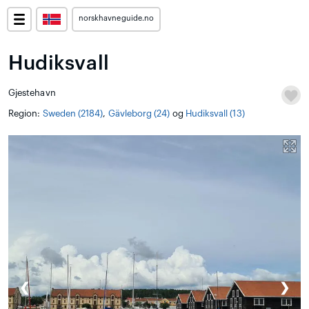
norskhavneguide.no
Hudiksvall
Gjestehavn
Region:
Sweden (2184)
,
Gävleborg (24)
og
Hudiksvall (13)
❮
❯