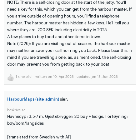
NOTE: There is a self-closing door at the start of the jetty. You’ll
need a key for this, which you can get from the harbour master. If
you arrive outside of opening hours, you’ll find a telephone
number. The harbour master has hidden a few keys. He’ll tell you
where they are. 200 SEK including electricity in 2025
A few places to buy food and other items in town.
Note (2026): If you are visiting out of season, the harbour master
may neither answer your call nor ring you back. Please bear this in
mind if you are travelling alone, as, as mentioned, the self-closing
door may prevent you from getting back to your boat.
1
x helpful | written on 10. Apr 2026 | updated_on 18. Jun 2026
HarbourMaps (site admin)
sier:
beskrivelse
Havnedyp: 3,5-7 m, Gjestebrygger: 20 bøy + ledige, Fortøyning:
bøy/bom/langsides
[translated from Swedish with AI]