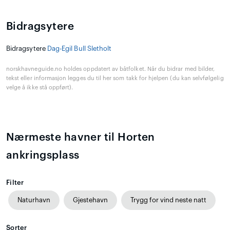
Bidragsytere
Bidragsytere
Dag-Egil Bull Sletholt
norskhavneguide.no holdes oppdatert av båtfolket. Når du bidrar med bilder,
tekst eller informasjon legges du til her som takk for hjelpen (du kan selvfølgelig
velge å ikke stå oppført).
Nærmeste havner til Horten
ankringsplass
Filter
Naturhavn
Gjestehavn
Trygg for vind neste natt
Sorter