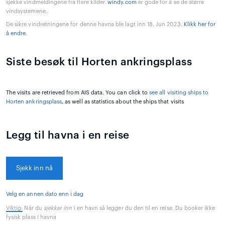
sjekke vindmeldingene fra flere kilder.
windy.com
er gode for å se de større
vindsystemene..
De sikre vindretningene for denne havna ble lagt inn 18. Jun 2023.
Klikk her for
å endre
.
Siste besøk til Horten ankringsplass
The visits are retrieved from AIS data. You can click to
see all visiting ships to
Horten ankringsplass
, as well as statistics about the ships that visits
Legg til havna i en reise
Sjekk inn nå
Velg en annen dato enn i dag
Viktig:
Når du
sjekker inn
i en havn så legger du den til en reise. Du booker ikke
fysisk plass i havna