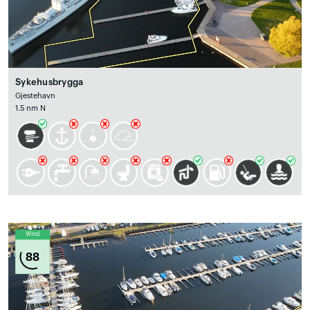
Sykehusbrygga
Gjestehavn
1.5 nm N
Wind
88