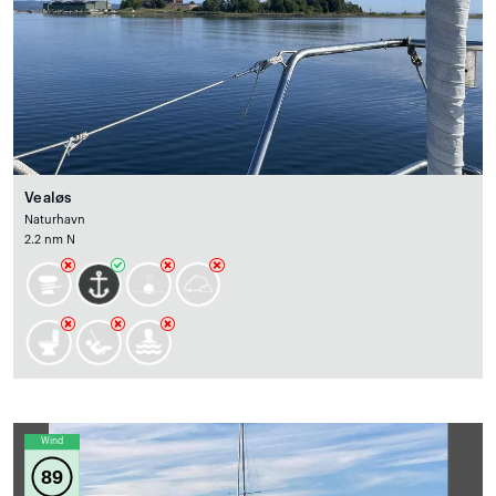
Vealøs
Naturhavn
2.2 nm N
Wind
89