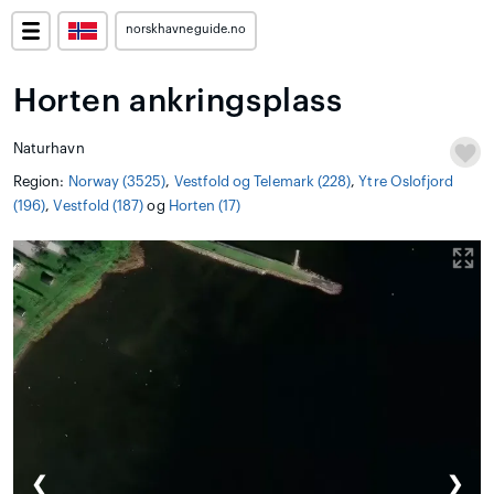
norskhavneguide.no
Horten ankringsplass
Naturhavn
Region:
Norway (3525)
,
Vestfold og Telemark (228)
,
Ytre Oslofjord
(196)
,
Vestfold (187)
og
Horten (17)
❮
❯