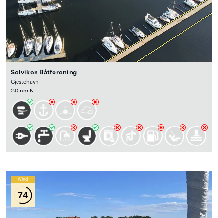
Solviken Båtforening
Gjestehavn
2.0 nm N
Wind
74