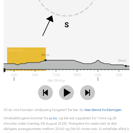
S
Next night
8m/s
3m/s
0:00
6:00
12:00
18:00
0:00
6:00
Søn 09 Aug
Vil du vite hvordan vindpoeng fungerer? Da bør du
lese denne forklaringen
.
Vindmeldingene kommer fra
yr.no
, og ble sist oppdatert for 1 time og 29
minutter siden (Lørdag 08 August 21:29). Poengene for neste natt er den
dårligste poengsummen mellom 22:00 og 08:00 neste natt. Vi anbefaler alltid å