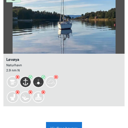
Løvøya
Naturhavn
2.9 nm N