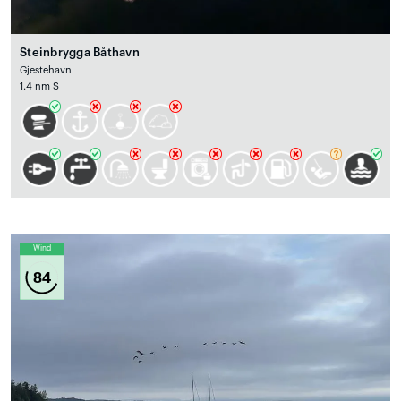
Steinbrygga Båthavn
Gjestehavn
1.4 nm S
Wind
84