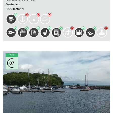
Gjestehavn
1600 meter N
Wind
87