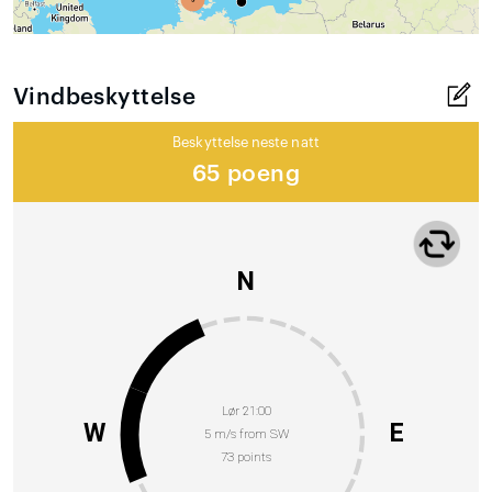
Vindbeskyttelse
Beskyttelse neste natt
65 poeng
N
Lør 21:00
W
E
5 m/s from SW
73 points