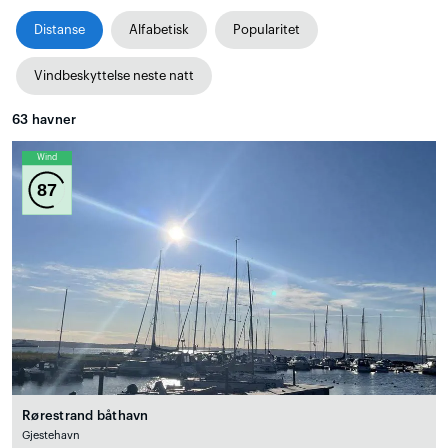
Distanse
Alfabetisk
Popularitet
Vindbeskyttelse neste natt
63
havner
Wind
87
Rørestrand båthavn
Gjestehavn