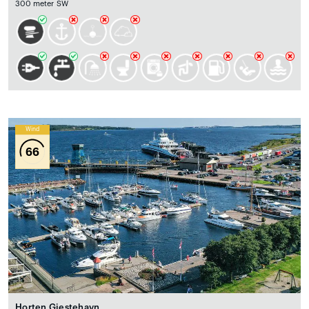
300 meter SW
Wind
66
Horten Gjestehavn