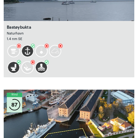
Bastøybukta
Naturhavn
1.4 nm SE
Wind
87