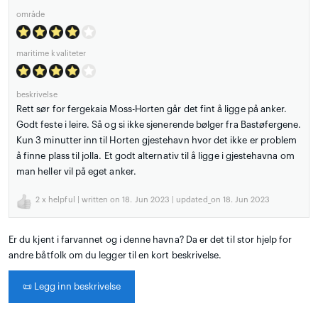
område
maritime kvaliteter
beskrivelse
Rett sør for fergekaia Moss-Horten går det fint å ligge på anker.
Godt feste i leire. Så og si ikke sjenerende bølger fra Bastøfergene.
Kun 3 minutter inn til Horten gjestehavn hvor det ikke er problem
å finne plass til jolla. Et godt alternativ til å ligge i gjestehavna om
man heller vil på eget anker.
2
x helpful | written on 18. Jun 2023 | updated_on 18. Jun 2023
Er du kjent i farvannet og i denne havna? Da er det til stor hjelp for
andre båtfolk om du legger til en kort beskrivelse.
📜
Legg inn beskrivelse