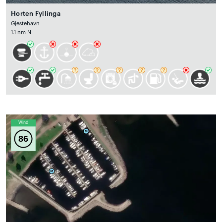
Horten Fyllinga
Gjestehavn
1.1 nm N
Wind
86