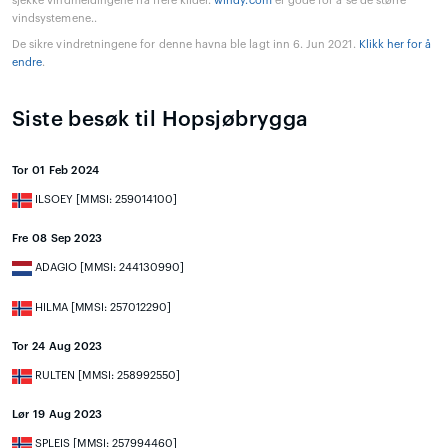
sjekke vindmeldingene fra flere kilder.
windy.com
er gode for å se de større
vindsystemene..
De sikre vindretningene for denne havna ble lagt inn 6. Jun 2021.
Klikk her for å
endre
.
Siste besøk til Hopsjøbrygga
Tor 01 Feb 2024
ILSOEY [MMSI: 259014100]
Fre 08 Sep 2023
ADAGIO [MMSI: 244130990]
HILMA [MMSI: 257012290]
Tor 24 Aug 2023
RULTEN [MMSI: 258992550]
Lør 19 Aug 2023
SPLEIS [MMSI: 257994460]