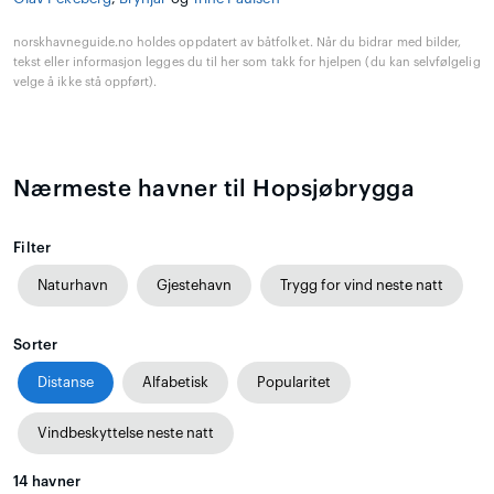
norskhavneguide.no holdes oppdatert av båtfolket. Når du bidrar med bilder,
tekst eller informasjon legges du til her som takk for hjelpen (du kan selvfølgelig
velge å ikke stå oppført).
Nærmeste havner til Hopsjøbrygga
Filter
Naturhavn
Gjestehavn
Trygg for vind neste natt
Sorter
Distanse
Alfabetisk
Popularitet
Vindbeskyttelse neste natt
14
havner