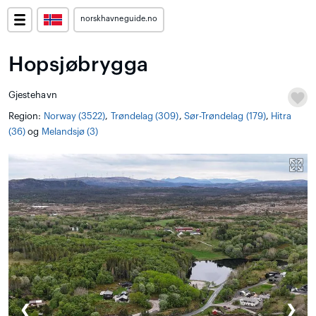
norskhavneguide.no
Hopsjøbrygga
Gjestehavn
Region:
Norway (3522)
,
Trøndelag (309)
,
Sør-Trøndelag (179)
,
Hitra
(36)
og
Melandsjø (3)
❮
❯