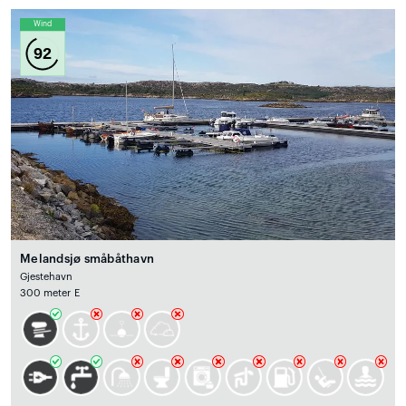
Wind
92
Melandsjø småbåthavn
Gjestehavn
300 meter E