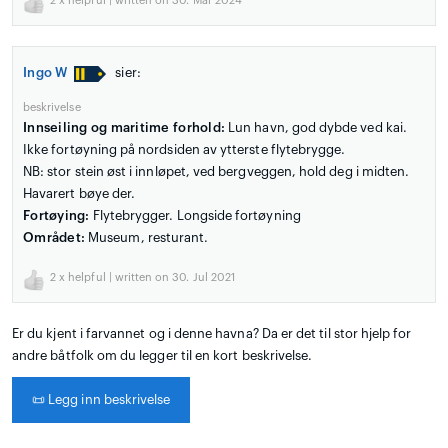
2
x helpful | written on 30. Mar 2024
Ingo W
sier:
beskrivelse
Innseiling og maritime forhold:
Lun havn, god dybde ved kai.
Ikke fortøyning på nordsiden av ytterste flytebrygge.
NB: stor stein øst i innløpet, ved bergveggen, hold deg i midten.
Havarert bøye der.
Fortøying:
Flytebrygger. Longside fortøyning
Området:
Museum, resturant.
2
x helpful | written on 30. Jul 2021
Er du kjent i farvannet og i denne havna? Da er det til stor hjelp for
andre båtfolk om du legger til en kort beskrivelse.
📜
Legg inn beskrivelse