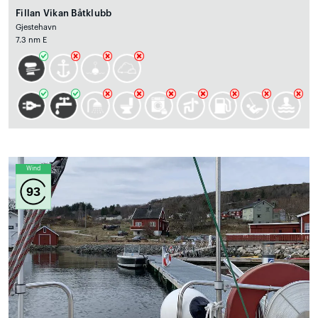
Fillan Vikan Båtklubb
Gjestehavn
7.3 nm E
Wind
93