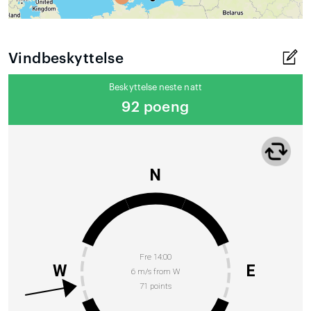
Vindbeskyttelse
Beskyttelse neste natt
92 poeng
N
Fre 14:00
W
E
6 m/s from W
71 points