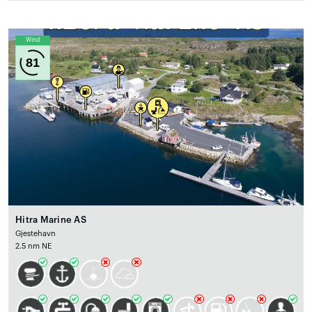
Wind
81
Hitra Marine AS
Gjestehavn
2.5 nm NE