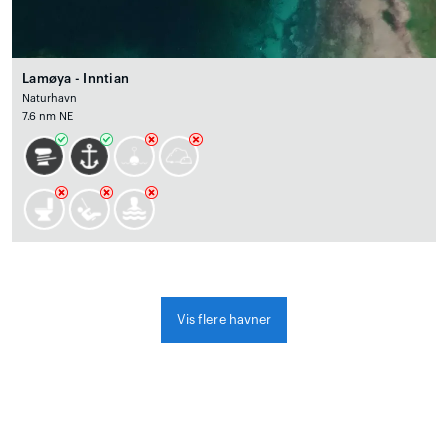
Lamøya - Inntian
Naturhavn
7.6 nm NE
Vis flere havner