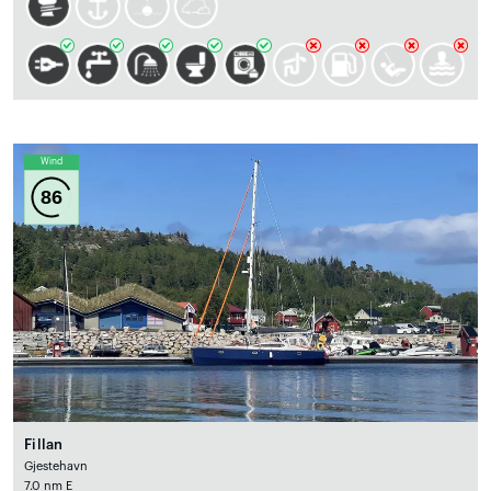
Wind
86
Fillan
Gjestehavn
7.0 nm E