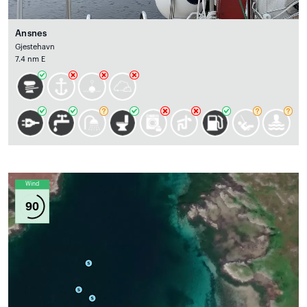
Ansnes
Gjestehavn
7.4 nm E
Wind
90