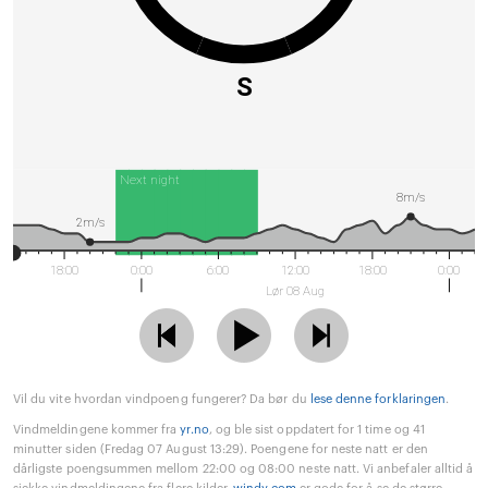
S
Next night
8m/s
2m/s
18:00
0:00
6:00
12:00
18:00
0:00
Lør 08 Aug
Vil du vite hvordan vindpoeng fungerer? Da bør du
lese denne forklaringen
.
Vindmeldingene kommer fra
yr.no
, og ble sist oppdatert for 1 time og 41
minutter siden (Fredag 07 August 13:29). Poengene for neste natt er den
dårligste poengsummen mellom 22:00 og 08:00 neste natt. Vi anbefaler alltid å