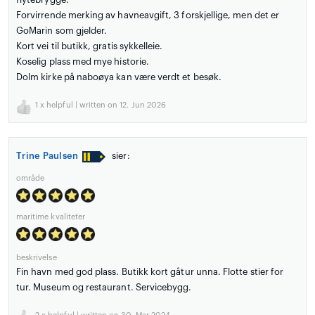
Forvirrende merking av havneavgift, 3 forskjellige, men det er
GoMarin som gjelder.
Kort vei til butikk, gratis sykkelleie.
Koselig plass med mye historie.
Dolm kirke på naboøya kan være verdt et besøk.
1
x helpful | written on 12. Jun 2026
Trine Paulsen
sier:
område
maritime kvaliteter
beskrivelse
Fin havn med god plass. Butikk kort gåtur unna. Flotte stier for
tur. Museum og restaurant. Servicebygg.