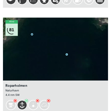
Wind
81
Roparholmen
Naturhavn
4.4 nm SW