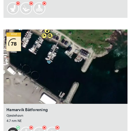
Wind
78
Hamarvik Båtforening
Gjestehavn
4.7 nm NE