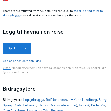
The visits are retrieved from AIS data. You can click to
see all visiting ships to
Hopsjøbrygga
, as well as statistics about the ships that visits
Legg til havna i en reise
Sjekk inn nå
Velg en annen dato enn i dag
Viktig:
Når du
sjekker inn
i en havn så legger du den til en reise. Du booker ikke
fysisk plass i havna
Bidragsytere
Bidragsytere
Hopsjøbrygga
,
Rolf Johansen
,
Liv Karin Lundberg
,
Berry
Spruijt
,
Cato Helgesen
,
HarbourMaps (site admin)
,
Ingo W
,
Peder Vik
,
Olav Pekeberg
,
Brynjar
og
Trine Paulsen