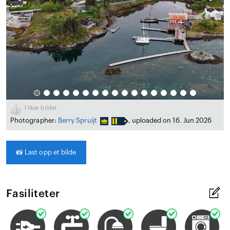
1
liker bildet
Photographer:
Berry Spruijt
, uploaded on 16. Jun 2026
📸
Last opp et bilde
Fasiliteter