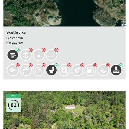
Skutlevika
Gjestehavn
3.0 nm SW
Wind
81