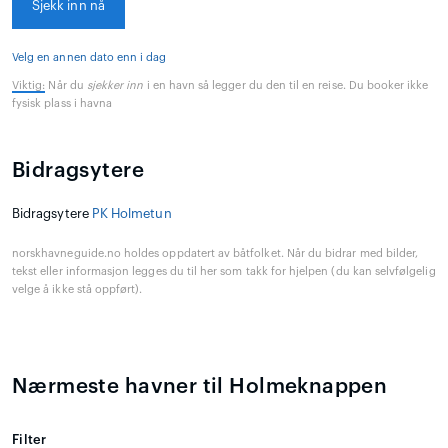
Sjekk inn nå
Velg en annen dato enn i dag
Viktig:
Når du
sjekker inn
i en havn så legger du den til en reise. Du booker ikke
fysisk plass i havna
Bidragsytere
Bidragsytere
PK Holmetun
norskhavneguide.no holdes oppdatert av båtfolket. Når du bidrar med bilder,
tekst eller informasjon legges du til her som takk for hjelpen (du kan selvfølgelig
velge å ikke stå oppført).
Nærmeste havner til Holmeknappen
Filter