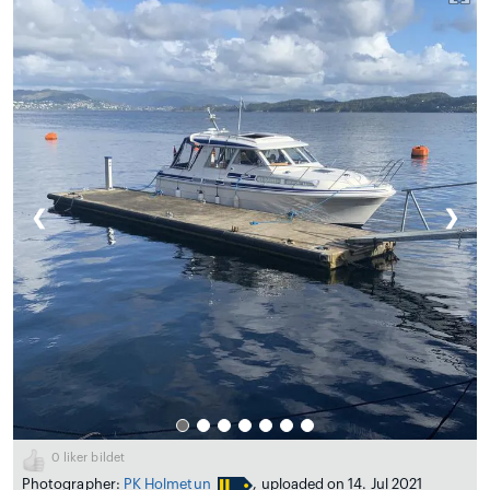
❮
❯
0
liker bildet
Photographer:
PK Holmetun
, uploaded on 14. Jul 2021