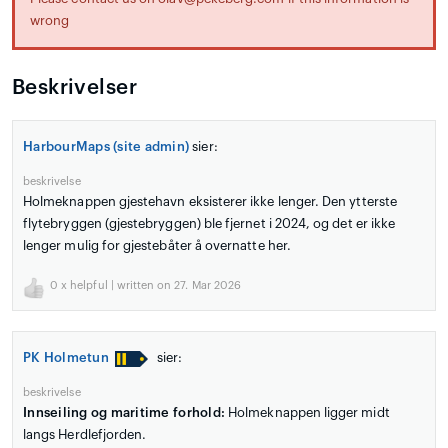
wrong
Beskrivelser
HarbourMaps (site admin)
sier:
beskrivelse
Holmeknappen gjestehavn eksisterer ikke lenger. Den ytterste
flytebryggen (gjestebryggen) ble fjernet i 2024, og det er ikke
lenger mulig for gjestebåter å overnatte her.
0
x helpful | written on 27. Mar 2026
PK Holmetun
sier:
beskrivelse
Innseiling og maritime forhold:
Holmeknappen ligger midt
langs Herdlefjorden.