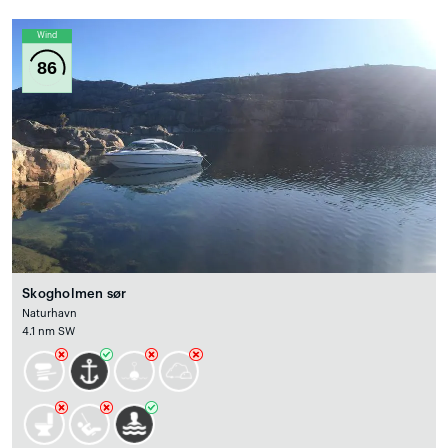
Wind
86
Skogholmen sør
Naturhavn
4.1 nm SW