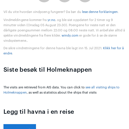
Vil du vite hvordan vindpoeng fungerer? Da bør du
lese denne forklaringen
.
Vindmeldingene kommer fra
yr.no
, og ble sist oppdatert for 2 timer og 9
minutter siden (Onsdag 05 August 23:30). Poengene for neste natt er den
dårligste poengsummen mellom 22:00 og 08:00 neste natt. Vi anbefaler alltid å
sjekke vindmeldingene fra flere kilder.
windy.com
er gode for å se de større
vindsystemene..
De sikre vindretningene for denne havna ble lagt inn 15. Jul 2021.
Klikk her for å
endre
.
Siste besøk til Holmeknappen
The visits are retrieved from AIS data. You can click to
see all visiting ships to
Holmeknappen
, as well as statistics about the ships that visits
Legg til havna i en reise