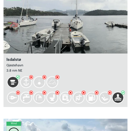
Isdalstø
Gjestehavn
3.8 nm NE
Wind