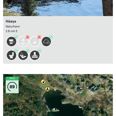
Håøya
Naturhavn
2.8 nm E
Wind
89