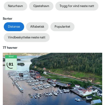
Naturhavn
Gjestehavn
Trygg for vind neste natt
Sorter
Distanse
Alfabetisk
Popularitet
Vindbeskyttelse neste natt
77
havner
Wind
81