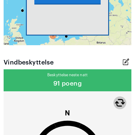
Vindbeskyttelse
Beskyttelse neste natt
91 poeng
N