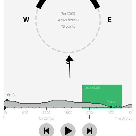
Tor 00:00
W
E
4 m/s from S
78 points
S
Next night
6m/s
0m/s
0:00
6:00
12:00
18:00
0:00
6:00
12:0
Tor 06 Aug
Fre 07 Aug