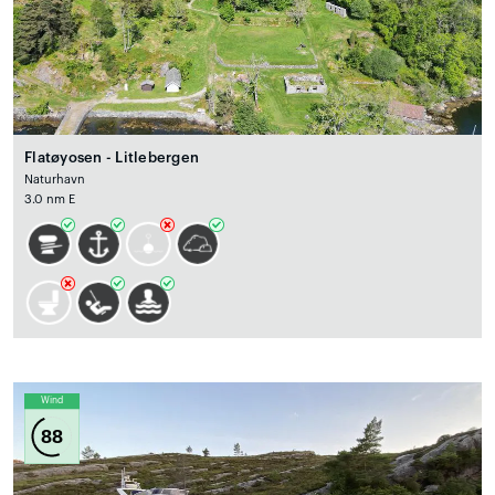
Flatøyosen - Litlebergen
Naturhavn
3.0 nm E
Wind
88