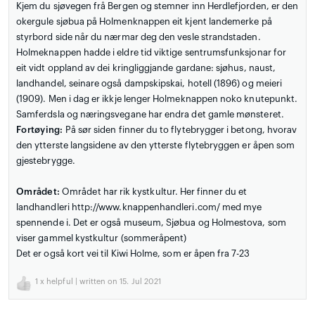
Kjem du sjøvegen frå Bergen og stemner inn Herdlefjorden, er den
okergule sjøbua på Holmenknappen eit kjent landemerke på
styrbord side når du nærmar deg den vesle strandstaden.
Holmeknappen hadde i eldre tid viktige sentrumsfunksjonar for
eit vidt oppland av dei kringliggjande gardane: sjøhus, naust,
landhandel, seinare også dampskipskai, hotell (1896) og meieri
(1909). Men i dag er ikkje lenger Holmeknappen noko knutepunkt.
Samferdsla og næringsvegane har endra det gamle mønsteret.
Fortøying:
På sør siden finner du to flytebrygger i betong, hvorav
den ytterste langsidene av den ytterste flytebryggen er åpen som
gjestebrygge.
Området:
Området har rik kystkultur. Her finner du et
landhandleri http://www.knappenhandleri.com/ med mye
spennende i. Det er også museum, Sjøbua og Holmestova, som
viser gammel kystkultur (sommeråpent)
Det er også kort vei til Kiwi Holme, som er åpen fra 7-23
1
x helpful | written on 15. Jul 2021