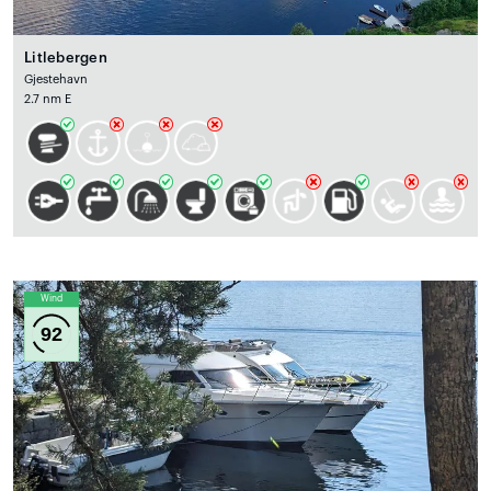
Litlebergen
Gjestehavn
2.7 nm E
Wind
92