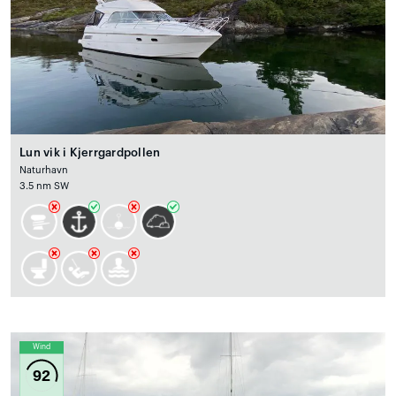
Lun vik i Kjerrgardpollen
Naturhavn
3.5 nm SW
Wind
92