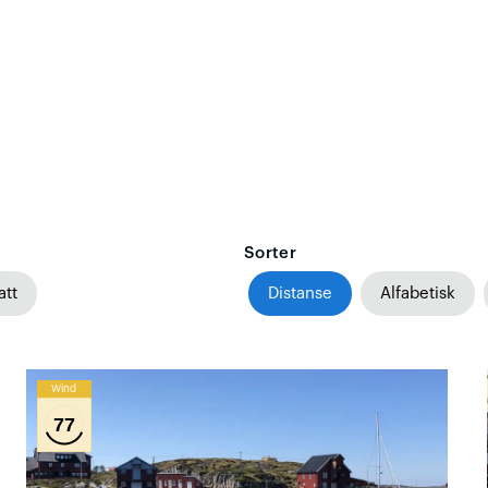
Sorter
att
Distanse
Alfabetisk
Wind
77