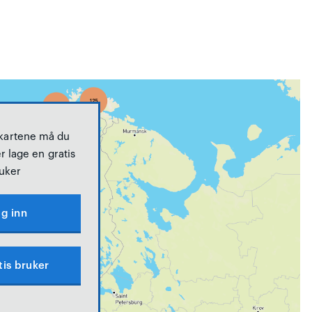
 kartene må du
r lage en gratis
uker
g inn
tis bruker