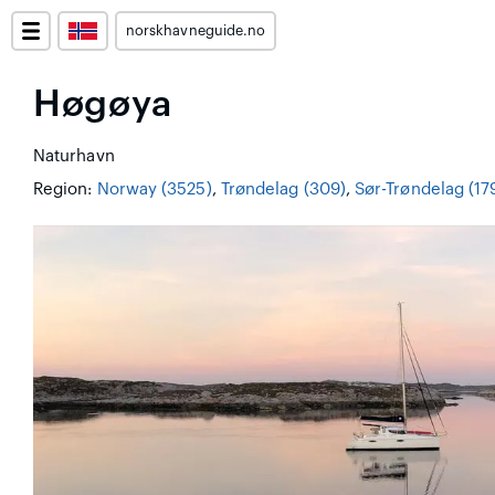
norskhavneguide.no
Høgøya
Naturhavn
Region:
Norway (3525)
,
Trøndelag (309)
,
Sør-Trøndelag (17