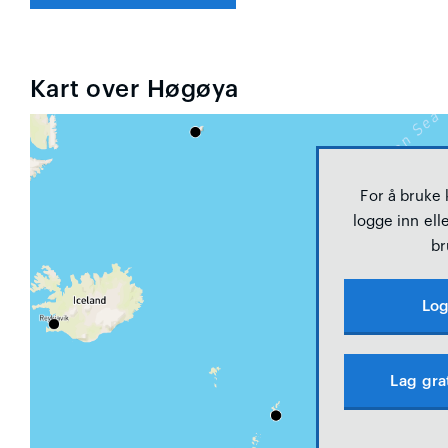
Kart over Høgøya
For å bruke
logge inn elle
br
Log
Lag gra