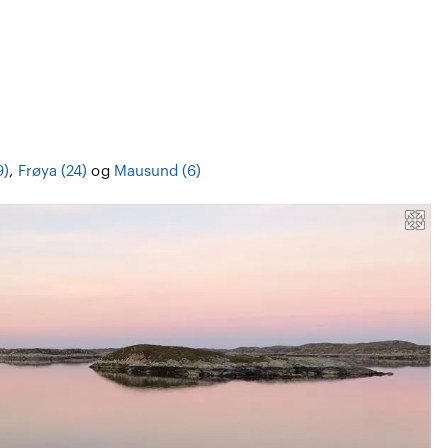
9)
,
Frøya (24)
og
Mausund (6)