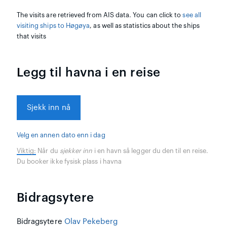
The visits are retrieved from AIS data. You can click to
see all
visiting ships to Høgøya
, as well as statistics about the ships
that visits
Legg til havna i en reise
Sjekk inn nå
Velg en annen dato enn i dag
Viktig:
Når du
sjekker inn
i en havn så legger du den til en reise.
Du booker ikke fysisk plass i havna
Bidragsytere
Bidragsytere
Olav Pekeberg