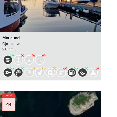
Mausund
Gjestehavn
2.0 nm E
Wind
44