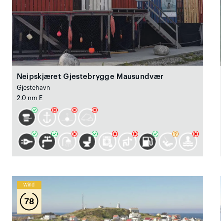
Neipskjæret Gjestebrygge Mausundvær
Gjestehavn
2.0 nm E
Wind
78