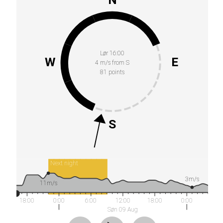
Lør 16:00
W
E
4 m/s from S
81 points
S
Next night
3m/s
11m/s
18:00
0:00
6:00
12:00
18:00
0:00
Søn 09 Aug