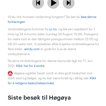
Vil du vite hvordan vindpoeng fungerer? Da bør du
lese denne
forklaringen
.
Vindmeldingene kommer fra
yr.no
, og ble sist oppdatert for 1
time og 34 minutter siden (Lørdag 08 August 15:28). Poengene
for neste natt er den dårligste poengsummen mellom 22:00 og
08:00 neste natt. Vi anbefaler alltid å sjekke vindmeldingene fra
flere kilder.
windy.com
er gode for å se de større
vindsystemene..
De sikre vindretningene for denne havna ble lagt inn 17. Jun
2021.
Klikk her for å endre
.
Høgøya og/eller havet rundt er ikke godt beskyttet mot
sterk vind og bølger, og du bør være forsiktig i dårlig vær
Klikk
for å redigere beskyttelsesnivået
.
Siste besøk til Høgøya