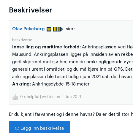
Beskrivelser
Olav Pekeberg
sier:
beskrivelse
Innseiling og maritime forhold:
Ankringsplassen ved Høgø
Mausund. Ankringsplassen ligger på innsiden av en rekk
godt skjermet mot sjø her, men de omkringliggende øyene
generelt urent i området, og du må kjøre inn på GPS. Det 
ankringsplassen ble testet tidlig i juni 2021 satt det hav
Ankring:
Ankringsdybde 15-18 meter.
0
x helpful | written on 2. Jun 2021
Er du kjent i farvannet og i denne havna? Da er det til stor 
📜
Legg inn beskrivelse