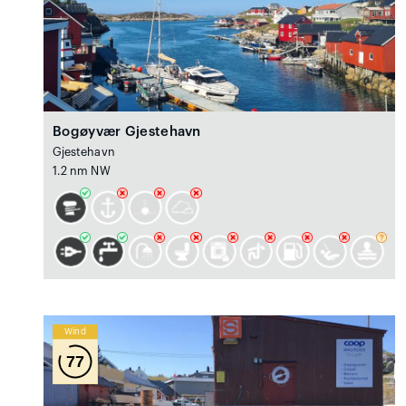
Bogøyvær Gjestehavn
Gjestehavn
1.2 nm NW
Wind
77