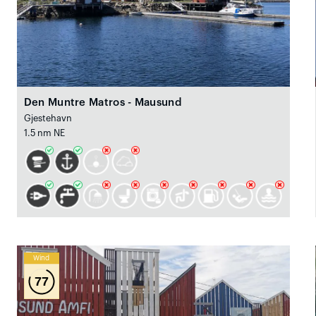
Den Muntre Matros - Mausund
Gjestehavn
1.5 nm NE
Wind
77