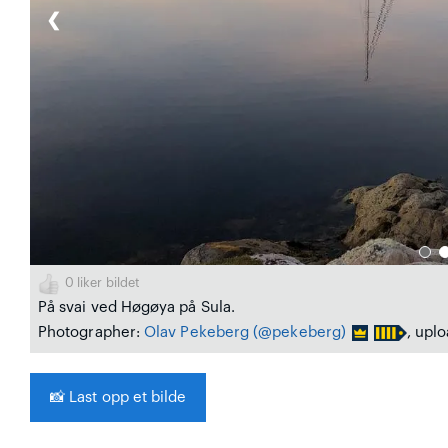
❮
0
liker bildet
På svai ved Høgøya på Sula.
Photographer:
Olav Pekeberg
(@pekeberg)
, upl
📸
Last opp et bilde