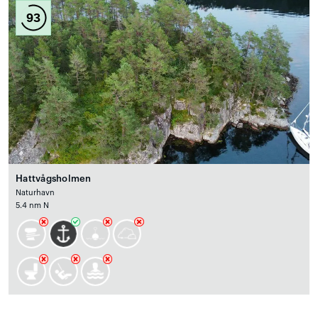
93
Hattvågsholmen
Naturhavn
5.4 nm N