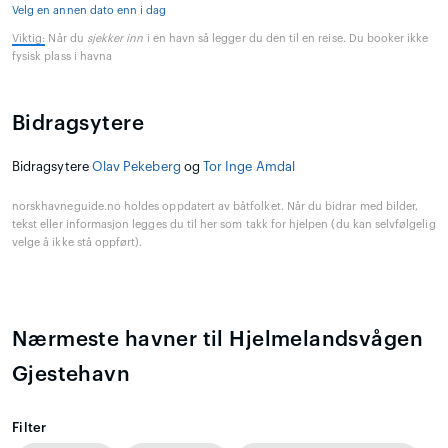
Velg en annen dato enn i dag
Viktig:
Når du
sjekker inn
i en havn så legger du den til en reise. Du booker ikke
fysisk plass i havna
Bidragsytere
Bidragsytere
Olav Pekeberg
og
Tor Inge Amdal
norskhavneguide.no holdes oppdatert av båtfolket. Når du bidrar med bilder,
tekst eller informasjon legges du til her som takk for hjelpen (du kan selvfølgelig
velge å ikke stå oppført).
Nærmeste havner til Hjelmelandsvågen
Gjestehavn
Filter