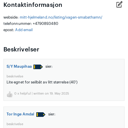
Kontaktinformasjon
webside:
mitt-hjelmeland.no/listing/vagen-smabathamn/
telefonnummer: +4790893480
epost:
Add email
Beskrivelser
S/Y Maupihaa
sier:
beskrivelse
Lite egnet for seilbåt av litt størrelse (40')
0
x helpful | written on 19. May 2025
Tor Inge Amdal
sier:
beskrivelse