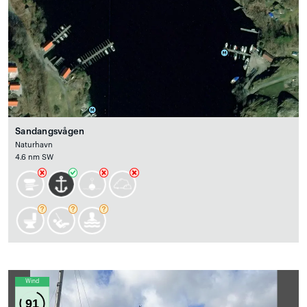
Sandangsvågen
Naturhavn
4.6 nm SW
Wind
91