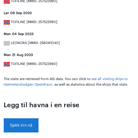
TOFILINE [MMSI: 257522980]
Lør 09 Sep 2023
TOFILINE [MMSI: 257522980]
Man 04 Sep 2023
LEONORA [MMSI: 258081040]
Man 21 Aug 2023
TOFILINE [MMSI: 257522980]
The visits are retrieved from AIS data. You can click to
see all visiting ships to
Hjelmelandsvågen Gjestehavn
, as well as statistics about the ships that visits
Legg til havna i en reise
Sjekk inn nå