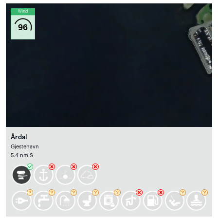
Wind
96
Årdal
Gjestehavn
5.4 nm S