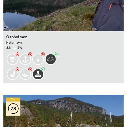
Ospholmen
Naturhavn
3.6 nm SW
Wind
78