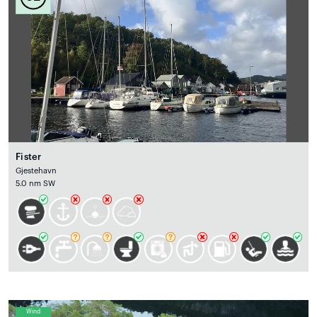
Fister
Gjestehavn
5.0 nm SW
Wind