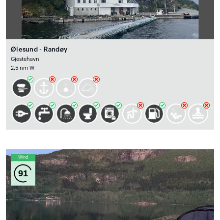
Ølesund - Randøy
Gjestehavn
2.5 nm W
Wind
91