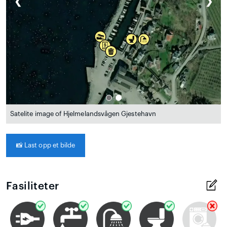
❮
❯
Satelite image of Hjelmelandsvågen Gjestehavn
📸
Last opp et bilde
Fasiliteter