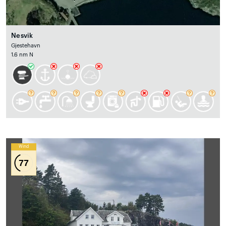
Nesvik
Gjestehavn
1.6 nm N
Wind
77