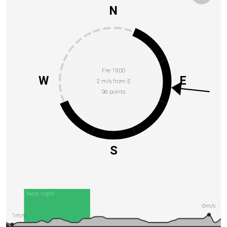
N
Fre 19:00
W
E
2 m/s from E
96 points
S
Next night
6m/s
1m/s