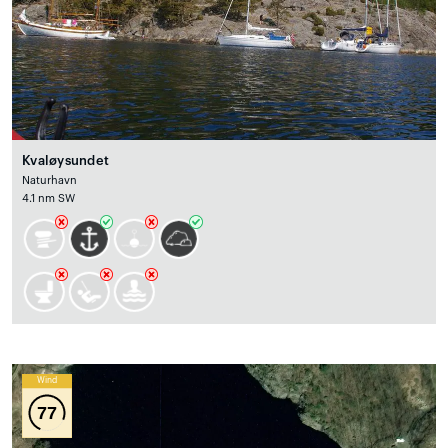
Kvaløysundet
Naturhavn
4.1 nm SW
Wind
77