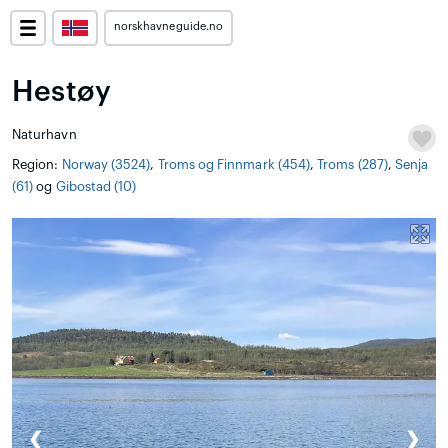
norskhavneguide.no
Hestøy
Naturhavn
Region:
Norway (3524)
,
Troms og Finnmark (454)
,
Troms (287)
,
Senja
(61)
og
Gibostad (10)
❮
❯