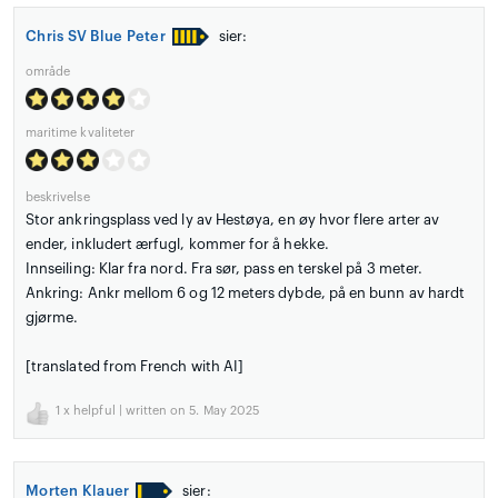
Chris SV Blue Peter
sier:
område
maritime kvaliteter
beskrivelse
Stor ankringsplass ved ly av Hestøya, en øy hvor flere arter av
ender, inkludert ærfugl, kommer for å hekke.
Innseiling: Klar fra nord. Fra sør, pass en terskel på 3 meter.
Ankring: Ankr mellom 6 og 12 meters dybde, på en bunn av hardt
gjørme.
[translated from French with AI]
1
x helpful | written on 5. May 2025
Morten Klauer
sier: