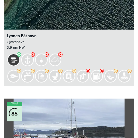
Lysnes Båthavn
Gjestehavn
3.9 nm NW
Wind
85