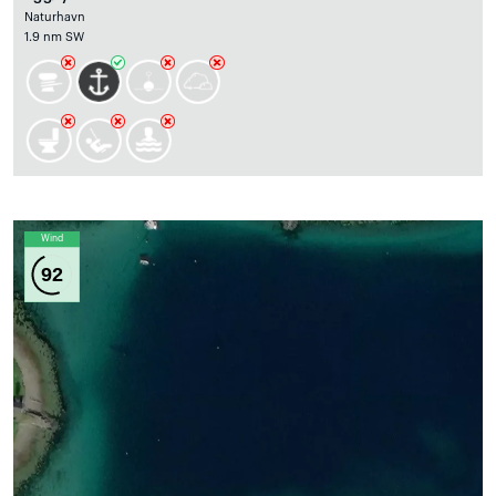
Naturhavn
1.9 nm SW
Wind
92