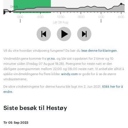
0m/s
0:00
6:00
12:00
18:00
0:00
6:00
Lør 08 Aug
Vil du vite hvordan vindpoeng fungerer? Da bør du
lese denne forklaringen
.
Vindmeldingene kommer fra
yr.no
, og ble sist oppdatert for 2 timer og 10
minutter siden (Fredag 07 August 18:28). Poengene for neste natt er den
dårligste poengsummen mellom 22:00 og 08:00 neste natt. Vi anbefaler alltid å
sjekke vindmeldingene fra flere kilder.
windy.com
er gode for å se de større
vindsystemene..
De sikre vindretningene for denne havna ble lagt inn 2. Jun 2021.
Klikk her for å
endre
.
Siste besøk til Hestøy
Tir 05 Sep 2023