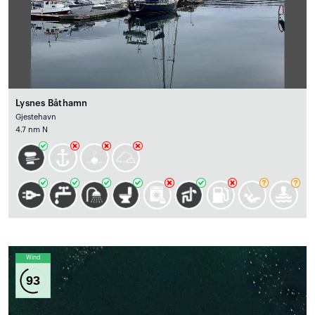
Lysnes Båthamn
Gjestehavn
4.7 nm N
Wind
93