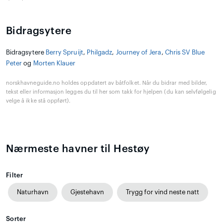
Bidragsytere
Bidragsytere
Berry Spruijt
,
Philgadz
,
Journey of Jera
,
Chris SV Blue
Peter
og
Morten Klauer
norskhavneguide.no holdes oppdatert av båtfolket. Når du bidrar med bilder,
tekst eller informasjon legges du til her som takk for hjelpen (du kan selvfølgelig
velge å ikke stå oppført).
Nærmeste havner til Hestøy
Filter
Naturhavn
Gjestehavn
Trygg for vind neste natt
Sorter