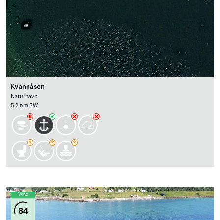
Kvannåsen
Naturhavn
5.2 nm SW
Wind
84