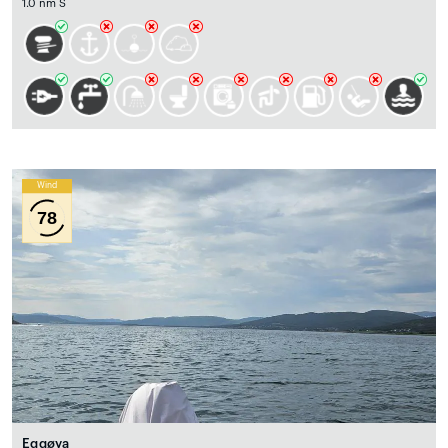
1.0 nm S
Wind
78
Eggøya