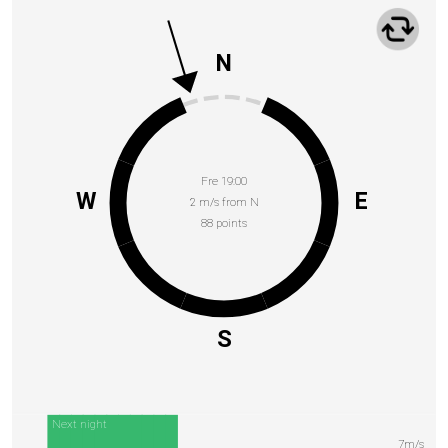
N
Fre 19:00
W
E
2 m/s from N
88 points
S
Next night
7m/s