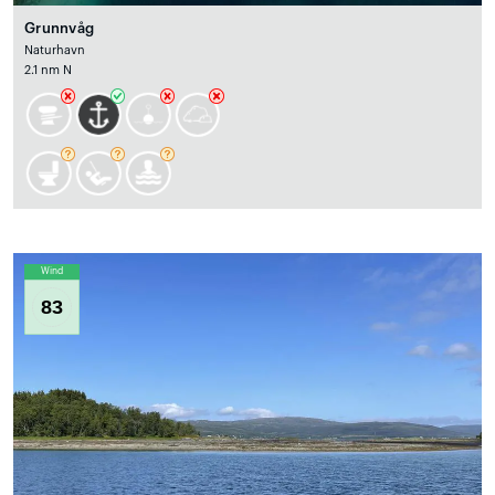
Grunnvåg
Naturhavn
2.1 nm N
Wind
83