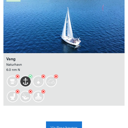
Vang
Naturhavn
6.0 nm N
Vis flere havner