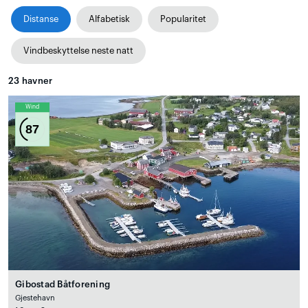
Distanse
Alfabetisk
Popularitet
Vindbeskyttelse neste natt
23
havner
Wind
87
Gibostad Båtforening
Gjestehavn