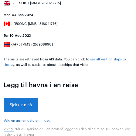
FREE SPIRIT [MMSI: 232026595]
Man 04 Sep 2023
LIFESONG [MMSI: 316041746]
Tor 10 Aug 2023
KAFFE [MMSI: 257938890]
The visits are retrieved from AIS data. You can click to
see all visiting ships to
Hestøy
, as well as statistics about the ships that visits
Legg til havna i en reise
Sjekk inn nå
Velg en annen dato enn i dag
Viktig:
Når du
sjekker inn
i en havn så legger du den til en reise. Du booker ikke
fysisk plass i havna