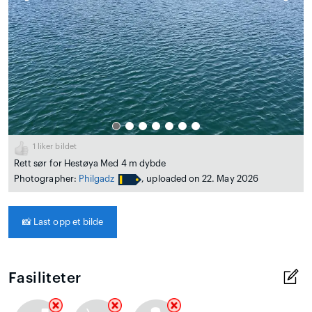
1
liker bildet
Rett sør for Hestøya Med 4 m dybde
Photographer:
Philgadz
, uploaded on 22. May 2026
📸
Last opp et bilde
Fasiliteter