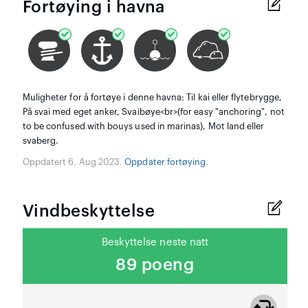
Fortøying i havna
Muligheter for å fortøye i denne havna: Til kai eller flytebrygge,
På svai med eget anker, Svaibøye<br>(for easy "anchoring", not
to be confused with bouys used in marinas), Mot land eller
svaberg.
Oppdatert 6. Aug 2023.
Oppdater fortøying
.
Vindbeskyttelse
Beskyttelse neste natt
89 poeng