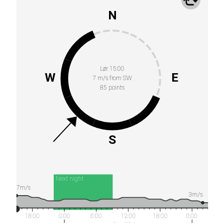
N
Lør 15:00
W
E
7 m/s from SW
85 points
S
Next night
7m/s
3m/s
18:00
0:00
6:00
12:00
18:00
0:00