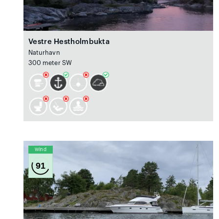
Vestre Hestholmbukta
Naturhavn
300 meter SW
Wind
91