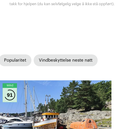
takk for hjelpen (du kan selvfølgelig velge å ikke stå oppført).
Popularitet
Vindbeskyttelse neste natt
Wind
91