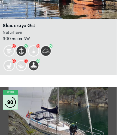
Skauerøya Øst
Naturhavn
900 meter NW
Wind
90