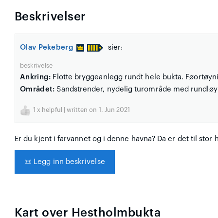
Beskrivelser
Olav Pekeberg
sier:
beskrivelse
Ankring:
Flotte bryggeanlegg rundt hele bukta. Føortøy
Området:
Sandstrender, nydelig turområde med rundlø
1
x helpful | written on 1. Jun 2021
Er du kjent i farvannet og i denne havna? Da er det til stor 
📜
Legg inn beskrivelse
Kart over Hestholmbukta