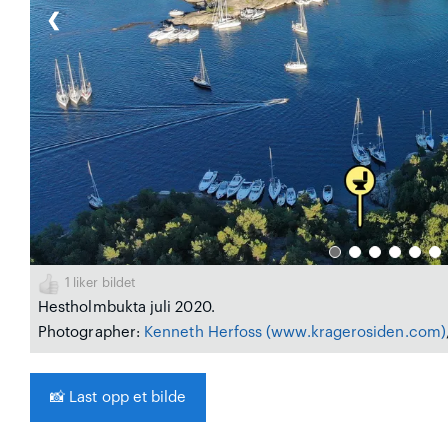
❮
1
liker bildet
Hestholmbukta juli 2020.
Photographer:
Kenneth Herfoss
(www.kragerosiden.com)
📸
Last opp et bilde