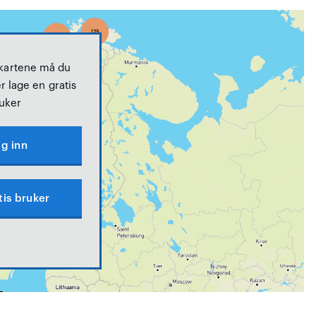
 kartene må du
r lage en gratis
uker
g inn
tis bruker