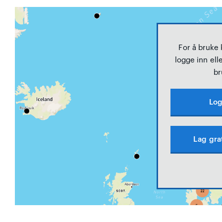
For å bruke
logge inn elle
br
Log
Lag gra