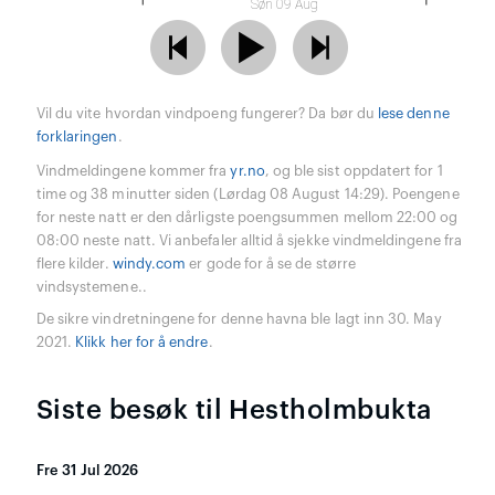
Søn 09 Aug
Vil du vite hvordan vindpoeng fungerer? Da bør du
lese denne
forklaringen
.
Vindmeldingene kommer fra
yr.no
, og ble sist oppdatert for 1
time og 38 minutter siden (Lørdag 08 August 14:29). Poengene
for neste natt er den dårligste poengsummen mellom 22:00 og
08:00 neste natt. Vi anbefaler alltid å sjekke vindmeldingene fra
flere kilder.
windy.com
er gode for å se de større
vindsystemene..
De sikre vindretningene for denne havna ble lagt inn 30. May
2021.
Klikk her for å endre
.
Siste besøk til Hestholmbukta
Fre 31 Jul 2026