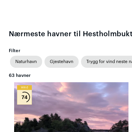
Nærmeste havner til Hestholmbuk
Filter
Naturhavn
Gjestehavn
Trygg for vind neste n
63
havner
Wind
74