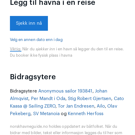
Legg til havna i en reise
Sjekk inn nå
Velg en annen dato enn i dag
Viktig:
Når du
sjekker inn
i en havn så legger du den til en reise.
Du booker ikke fysisk plass i havna
Bidragsytere
Bidragsytere
Anonymous sailor 193841
,
Johan
Almqvist
,
Per Mandt i Oda
,
Stig Robert Gjertsen
,
Cato
Kaasa @ Sailing ZERO
,
Tor Jan Endresen
,
Ailo
,
Olav
Pekeberg
,
SV Metanoia
og
Kenneth Herfoss
norskhavneguide.no holdes oppdatert av båtfolket. Når du
bidrar med bilder, tekst eller informasjon legges du til her som