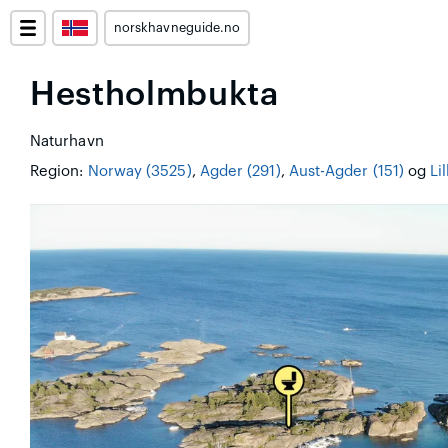
norskhavneguide.no
Hestholmbukta
Naturhavn
Region:
Norway (3525)
,
Agder (291)
,
Aust-Agder (151)
og
Li