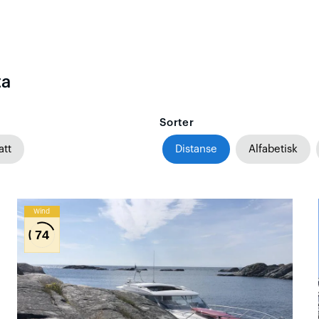
ta
Sorter
att
Distanse
Alfabetisk
Wind
74