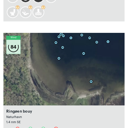
Wind
84
Ringøen bouy
Naturhavn
1.4 nm SE