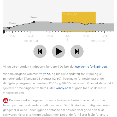
Next night
9m/s
3m/s
6:00
12:00
18:00
0:00
6:00
12:00
Tor 06 Aug
Fre 07 Aug
Vil du vite hvordan vindpoeng fungerer? Da bør du
lese denne forklaringen
.
Vindmeldingene kommer fra
yr.no
, og ble sist oppdatert for 1 time og 38
minutter siden (Torsdag 06 August 02:30). Poengene for neste natt er den
dårligste poengsummen mellom 22:00 og 08:00 neste natt. Vi anbefaler alltid å
sjekke vindmeldingene fra flere kilder.
windy.com
er gode for å se de større
vindsystemene..
De sikre vindretningene for denne havnen er bestemt av en algoritme,
basert på hvor høyt landet rundt havnen er. Det blir stort sett riktig, men noen
ganger er ikke de underliggende dataene om høydenivåer gode nok til at
softwaren klarer å ta riktige beslutninger. Det er derfor til stor hjelp for andre