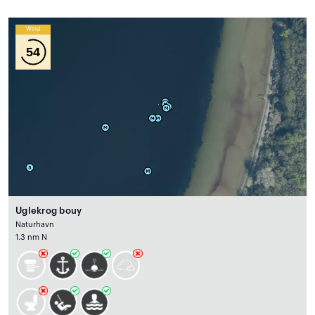
Wind
54
Uglekrog bouy
Naturhavn
1.3 nm N