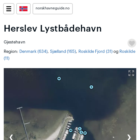
norskhavneguide.no
Herslev Lystbådehavn
Gjestehavn
Region:
Denmark (634)
,
Sjælland (165)
,
Roskilde Fjord (31)
og
Roskilde
(11)
❮
❯