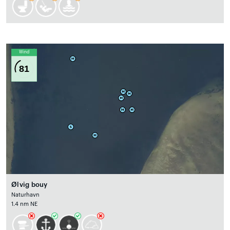
Wind
81
Ølvig bouy
Naturhavn
1.4 nm NE