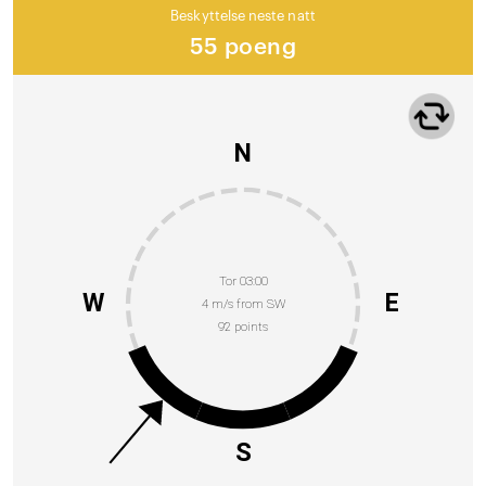
Beskyttelse neste natt
55 poeng
N
Tor 03:00
W
E
4 m/s from SW
92 points
S