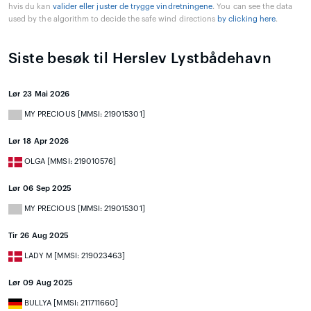
hvis du kan
valider eller juster de trygge vindretningene
. You can see the data
used by the algorithm to decide the safe wind directions
by clicking here
.
Siste besøk til Herslev Lystbådehavn
Lør 23 Mai 2026
MY PRECIOUS [MMSI: 219015301]
Lør 18 Apr 2026
OLGA [MMSI: 219010576]
Lør 06 Sep 2025
MY PRECIOUS [MMSI: 219015301]
Tir 26 Aug 2025
LADY M [MMSI: 219023463]
Lør 09 Aug 2025
BULLYA [MMSI: 211711660]