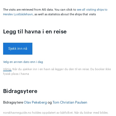
The visits are retrieved from AIS data. You can click to
see all visiting ships to
Herslev Lystbådehavn
, as well as statistics about the ships that visits
Legg til havna i en reise
Sjekk inn nå
Velg en annen dato enn i dag
Viktig:
Når du
sjekker inn
i en havn så legger du den til en reise. Du booker ikke
fysisk plass i havna
Bidragsytere
Bidragsytere
Olav Pekeberg
og
Tom Christian Paulsen
norskhavneguide.no holdes oppdatert av båtfolket. Når du bidrar med bilder,