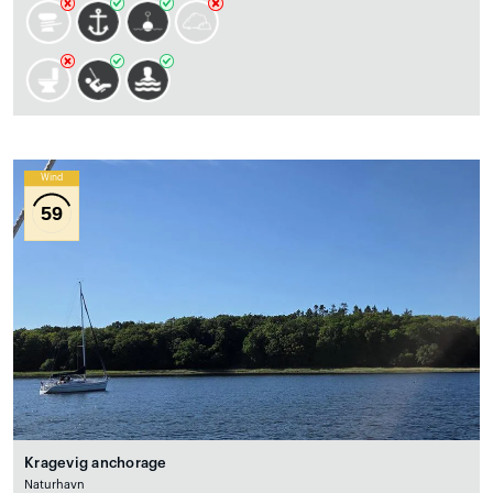
Wind
59
Kragevig anchorage
Naturhavn