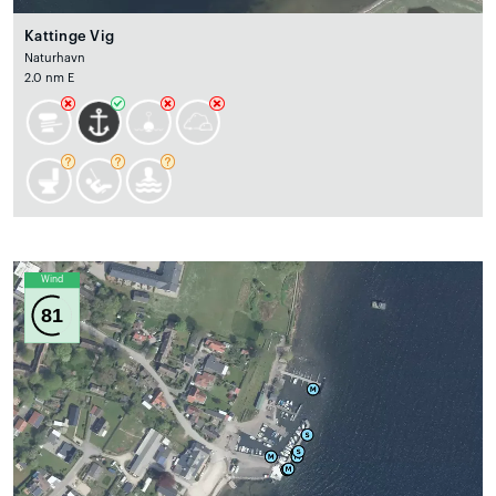
Kattinge Vig
Naturhavn
2.0 nm E
Wind
81