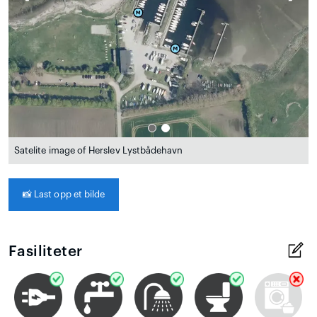
Satelite image of Herslev Lystbådehavn
📸
Last opp et bilde
Fasiliteter