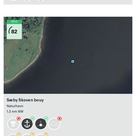
Wind
82
Sæby Skoven bouy
Naturhavn
1.3 nm NW