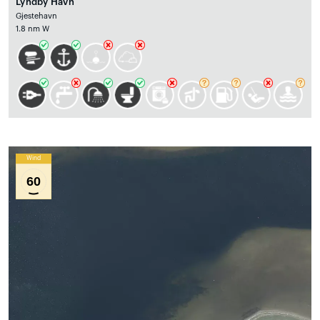
Lyndby Havn
Gjestehavn
1.8 nm W
Wind
60