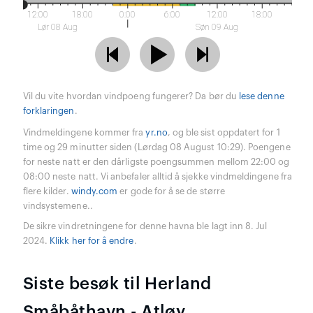
12:00
18:00
0:00
6:00
12:00
18:00
Lør 08 Aug
Søn 09 Aug
Vil du vite hvordan vindpoeng fungerer? Da bør du
lese denne
forklaringen
.
Vindmeldingene kommer fra
yr.no
, og ble sist oppdatert for 1
time og 29 minutter siden (Lørdag 08 August 10:29). Poengene
for neste natt er den dårligste poengsummen mellom 22:00 og
08:00 neste natt. Vi anbefaler alltid å sjekke vindmeldingene fra
flere kilder.
windy.com
er gode for å se de større
vindsystemene..
De sikre vindretningene for denne havna ble lagt inn 8. Jul
2024.
Klikk her for å endre
.
Siste besøk til Herland
Småbåthavn - Atløy