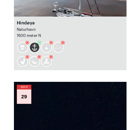
Hindøya
Naturhavn
1600 meter N
Wind
29