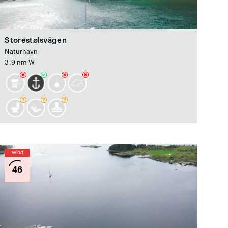
Storestølsvågen
Naturhavn
3.9 nm W
Wind
46