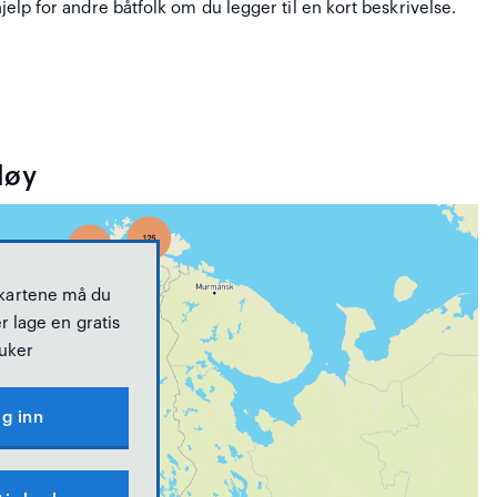
hjelp for andre båtfolk om du legger til en kort beskrivelse.
løy
 kartene må du
r lage en gratis
uker
g inn