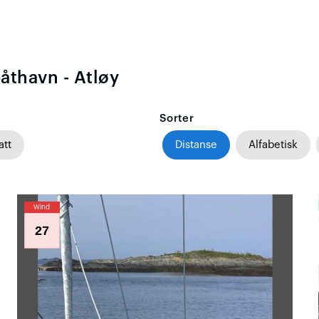
åthavn - Atløy
Sorter
att
Distanse
Alfabetisk
Wind
27