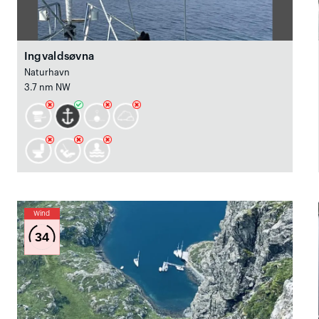
Ingvaldsøvna
Naturhavn
3.7 nm NW
Wind
34