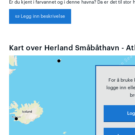
Er du kjent i farvannet og i denne havna? Da er det til stor 
📜
Legg inn beskrivelse
Kart over Herland Småbåthavn - At
For å bruke
logge inn elle
br
Log