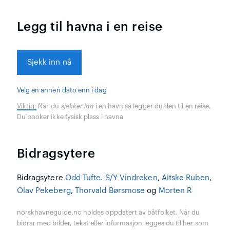
Legg til havna i en reise
Sjekk inn nå
Velg en annen dato enn i dag
Viktig:
Når du
sjekker inn
i en havn så legger du den til en reise.
Du booker ikke fysisk plass i havna
Bidragsytere
Bidragsytere
Odd Tufte. S/Y Vindreken
,
Aitske Ruben
,
Olav Pekeberg
,
Thorvald Børsmose
og
Morten R
norskhavneguide.no holdes oppdatert av båtfolket. Når du
bidrar med bilder, tekst eller informasjon legges du til her som