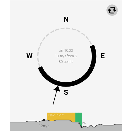
N
Lør 10:00
W
E
10 m/s from S
80 points
S
Next night
5m/s
12m/s