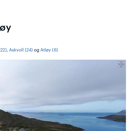
løy
222)
,
Askvoll (24)
og
Atløy (6)