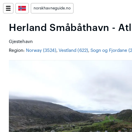
norskhavneguide.no
Herland Småbåthavn - At
Gjestehavn
Region:
Norway (3524)
,
Vestland (622)
,
Sogn og Fjordane (