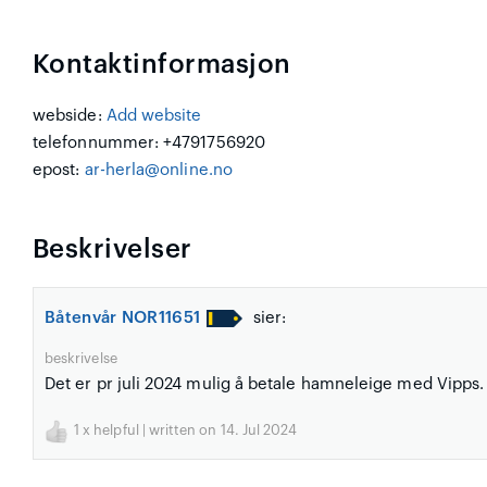
Kontaktinformasjon
webside:
Add website
telefonnummer: +4791756920
epost:
ar-herla@online.no
Beskrivelser
Båtenvår NOR11651
sier:
beskrivelse
Det er pr juli 2024 mulig å betale hamneleige med Vipps.
1
x helpful | written on 14. Jul 2024