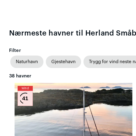
Nærmeste havner til Herland Småb
Filter
Naturhavn
Gjestehavn
Trygg for vind neste n
38
havner
Wind
41