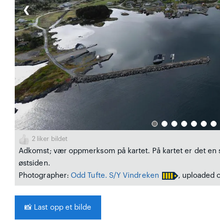
❮
2
liker bildet
Adkomst; vær oppmerksom på kartet. På kartet er det en s
østsiden.
Photographer:
Odd Tufte. S/Y Vindreken
, uploaded 
📸
Last opp et bilde