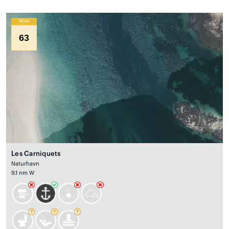
Wind
63
Les Carniquets
Naturhavn
9.1 nm W