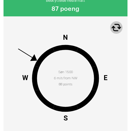
Beskyttelse neste natt
87 poeng
N
Søn 15:00
W
E
6 m/s from NW
88 points
S