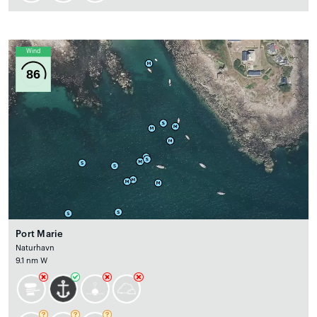
Wind
86
Port Marie
Naturhavn
9.1 nm W