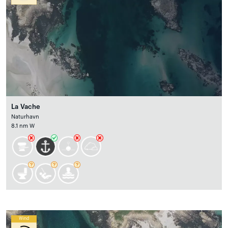
La Vache
Naturhavn
8.1 nm W
Wind