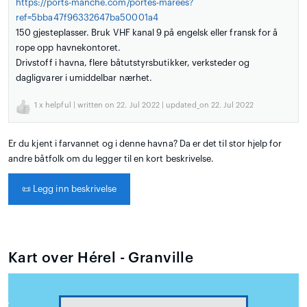
https://ports-manche.com/portes-marees?
ref=5bba47f96332647ba50001a4
150 gjesteplasser. Bruk VHF kanal 9 på engelsk eller fransk for å
rope opp havnekontoret.
Drivstoff i havna, flere båtutstyrsbutikker, verksteder og
dagligvarer i umiddelbar nærhet.
1
x helpful | written on 22. Jul 2022 | updated_on 22. Jul 2022
Er du kjent i farvannet og i denne havna? Da er det til stor hjelp for
andre båtfolk om du legger til en kort beskrivelse.
📜
Legg inn beskrivelse
Kart over Hérel - Granville