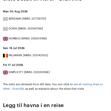
Man 03 Aug 2026
BERSAMA [MMSI: 227729710]
DORIS [MMSI: 232061766]
HUMBUG [MMSI: 235003188]
Søn 19 Jul 2026
PALARRAN [MMSI: 205743100]
Fre 17 Jul 2026
SIMPLICITY [MMSI: 232050958]
The visits are retrieved from AIS data. You can click to
see all visiting ships to
Hérel - Granville
, as well as statistics about the ships that visits
Legg til havna i en reise