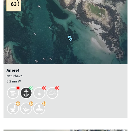
63
Aneret
Naturhavn
8.2 nm W