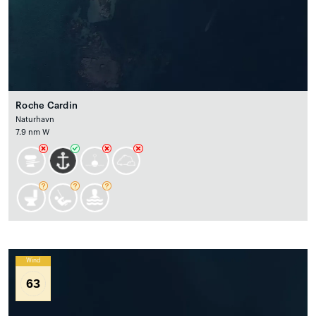
Roche Cardin
Naturhavn
7.9 nm W
Wind
63