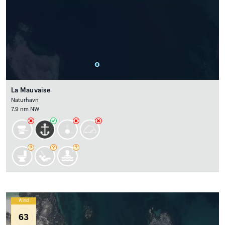
La Mauvaise
Naturhavn
7.9 nm NW
Wind
63