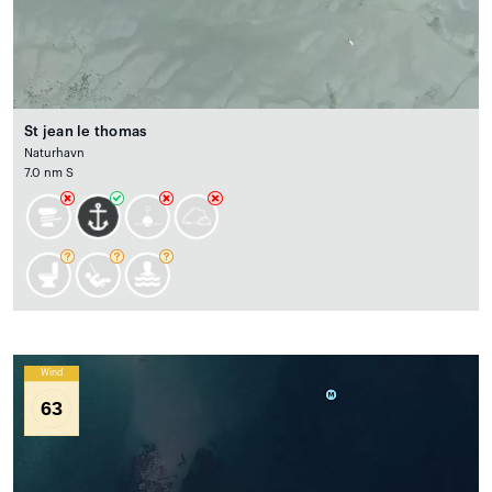
St jean le thomas
Naturhavn
7.0 nm S
Wind
63