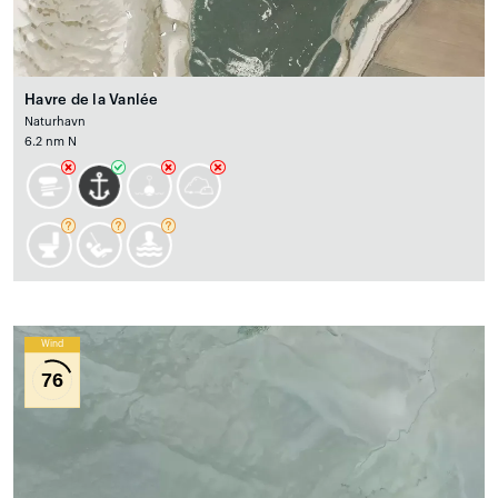
Havre de la Vanlée
Naturhavn
6.2 nm N
Wind
76