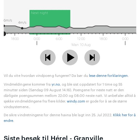
Next night
6m/s
4m/s
18:00
0:00
6:00
12:00
18:00
0:00
Man 10 Aug
Vil du vite hvordan vindpoeng fungerer? Da bør du
lese denne forklaringen
.
Vindmeldingene kommer fra
yr.no
, og ble sist oppdatert for 1 time og 55
minutter siden (Søndag 09 August 14:16). Poengene for neste natt er den
dårligste poengsummen mellom 22:00 og 08:00 neste natt. Vi anbefaler alltid å
sjekke vindmeldingene fra flere kilder.
windy.com
er gode for å se de større
vindsystemene..
De sikre vindretningene for denne havna ble lagt inn 25. Jul 2022.
Klikk her for å
endre
.
Siste besøk til Hérel - Granville