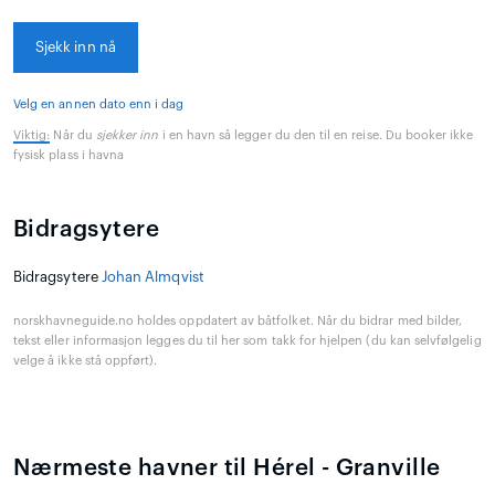
Sjekk inn nå
Velg en annen dato enn i dag
Viktig:
Når du
sjekker inn
i en havn så legger du den til en reise. Du booker ikke
fysisk plass i havna
Bidragsytere
Bidragsytere
Johan Almqvist
norskhavneguide.no holdes oppdatert av båtfolket. Når du bidrar med bilder,
tekst eller informasjon legges du til her som takk for hjelpen (du kan selvfølgelig
velge å ikke stå oppført).
Nærmeste havner til Hérel - Granville