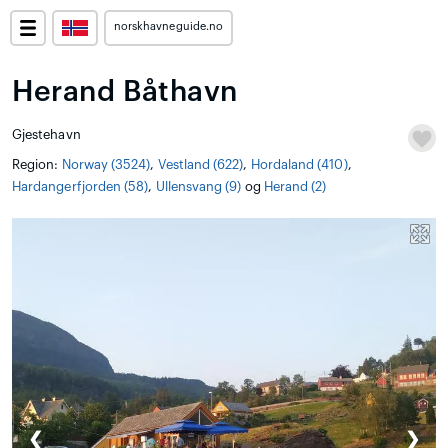
norskhavneguide.no
Herand Båthavn
Gjestehavn
Region:
Norway (3524)
,
Vestland (622)
,
Hordaland (410)
,
Hardangerfjorden (58)
,
Ullensvang (9)
og
Herand (2)
❮
❯