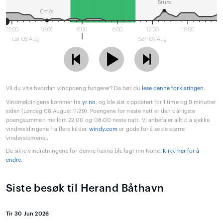
5m/s
0m/s
12:00
18:00
0:00
6:00
12:00
18:00
Lør 08 Aug
Søn 09 Aug
Vil du vite hvordan vindpoeng fungerer? Da bør du
lese denne forklaringen
.
Vindmeldingene kommer fra
yr.no
, og ble sist oppdatert for 1 time og 9 minutter
siden (Lørdag 08 August 11:29). Poengene for neste natt er den dårligste
poengsummen mellom 22:00 og 08:00 neste natt. Vi anbefaler alltid å sjekke
vindmeldingene fra flere kilder.
windy.com
er gode for å se de større
vindsystemene..
De sikre vindretningene for denne havna ble lagt inn None.
Klikk her for å
endre
.
Siste besøk til Herand Båthavn
Tir 30 Jun 2026