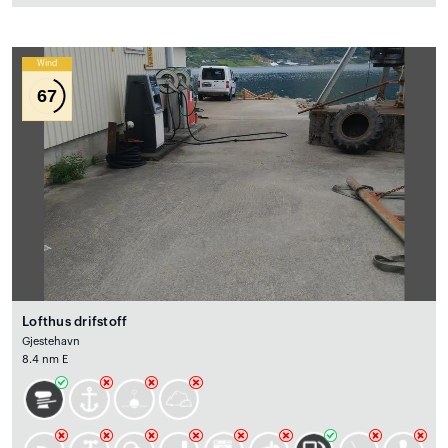
Wind
67
Lofthus drifstoff
Gjestehavn
8.4 nm E