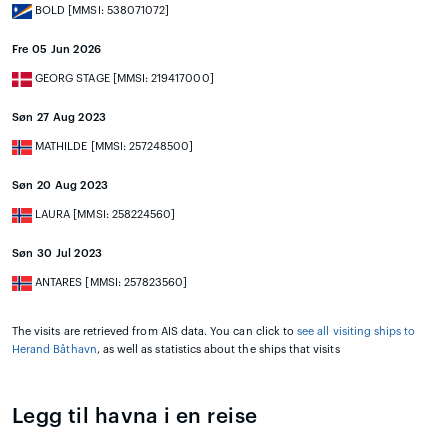
BOLD [MMSI: 538071072]
Fre 05 Jun 2026
GEORG STAGE [MMSI: 219417000]
Søn 27 Aug 2023
MATHILDE [MMSI: 257248500]
Søn 20 Aug 2023
LAURA [MMSI: 258224560]
Søn 30 Jul 2023
ANTARES [MMSI: 257823560]
The visits are retrieved from AIS data. You can click to
see all visiting ships to
Herand Båthavn
, as well as statistics about the ships that visits
Legg til havna i en reise