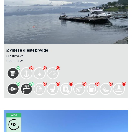
Øystese gjestebrygge
Gjestehavn
5.7 nm NW
Wind
92