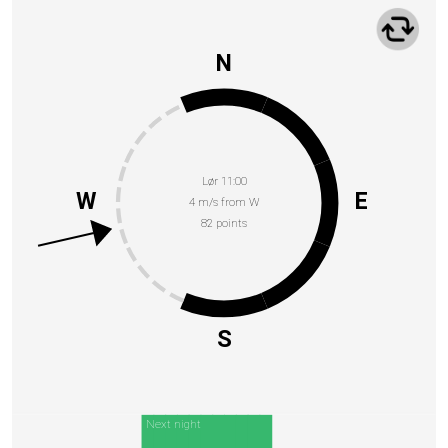
N
Lør 11:00
W
E
4 m/s from W
82 points
S
Next night