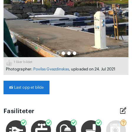
1
liker bildet
Photographer:
Povilas Gvazdinskas
, uploaded on 24. Jul 2021
📸
Last opp et bilde
Fasiliteter