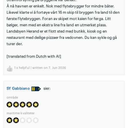
Å nå havnen er enkelt. Nok med flytebrygger for mindre båter.
Likevel klarte vi å fortøye vårt 16 m skip til bryggen fra land til den
første flytebryggen. Foran av skipet mot kaien for ferga. Litt
bølger, men med en ekstra line fra land en utmerket plass.
Landsbyen Herand er et flott sted med butikk, kiosk og en
restaurant med deilige pizzaer fra vedovnen. Du kan sykle og gå
turer der.
[translated from Dutch with AI]
1
x helpful | written on 7. Jun 2026
SY Gabbiano
sier:
område
maritime kvaliteter