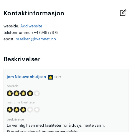
Kontaktinformasjon
webside:
Add website
telefonnummer: +4794877878
epost:
mseiken@kvamnet.no
Beskrivelser
jcm Nieuwenhuijsen
sier:
område
maritime kvaliteter
beskrivelse
En vennlig havn med fasiliteter for å dusje, hente vann.
Strømforsyning på bryggene var defekt.