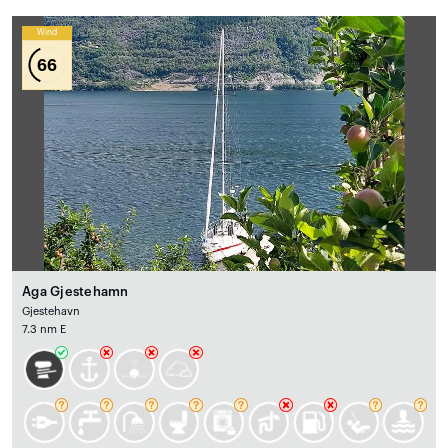
Wind
66
Aga Gjestehamn
Gjestehavn
7.3 nm E