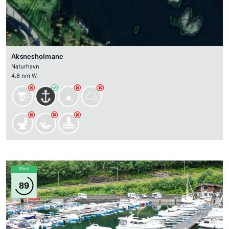
Aksnesholmane
Naturhavn
4.8 nm W
Wind
89