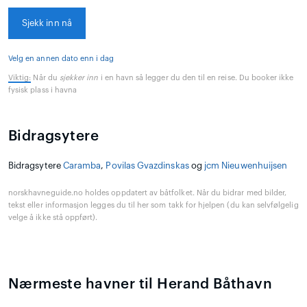
Sjekk inn nå
Velg en annen dato enn i dag
Viktig:
Når du
sjekker inn
i en havn så legger du den til en reise. Du booker ikke
fysisk plass i havna
Bidragsytere
Bidragsytere
Caramba
,
Povilas Gvazdinskas
og
jcm Nieuwenhuijsen
norskhavneguide.no holdes oppdatert av båtfolket. Når du bidrar med bilder,
tekst eller informasjon legges du til her som takk for hjelpen (du kan selvfølgelig
velge å ikke stå oppført).
Nærmeste havner til Herand Båthavn