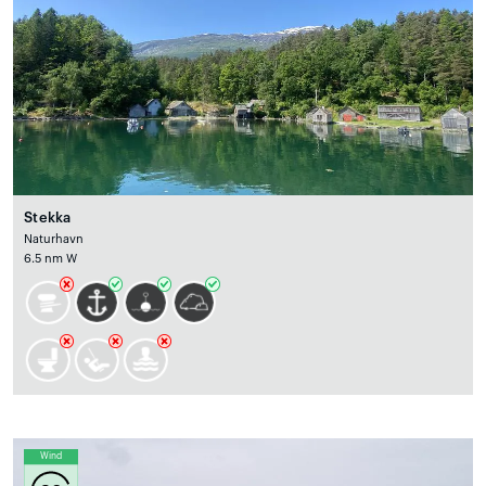
Stekka
Naturhavn
6.5 nm W
Wind