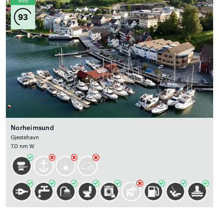
Wind
93
Norheimsund
Gjestehavn
7.0 nm W