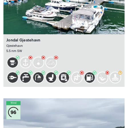
Jondal Gjestehavn
Gjestehavn
5.5 nm SW
Wind
96