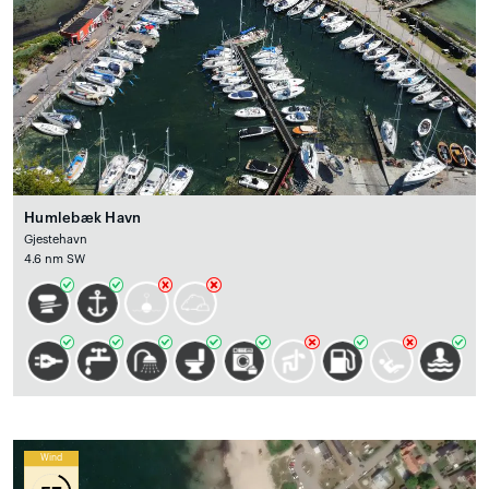
Humlebæk Havn
Gjestehavn
4.6 nm SW
Wind