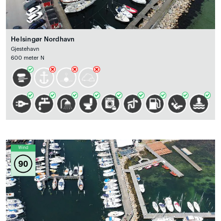
Helsingør Nordhavn
Gjestehavn
600 meter N
Wind
90