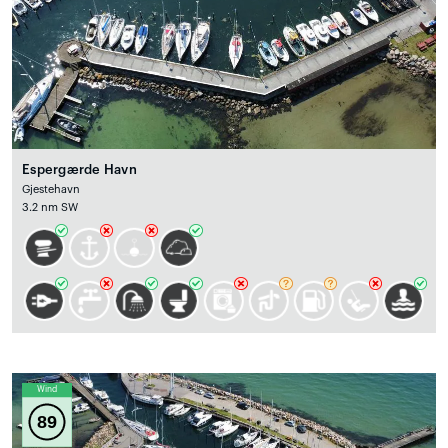
Espergærde Havn
Gjestehavn
3.2 nm SW
Wind
89