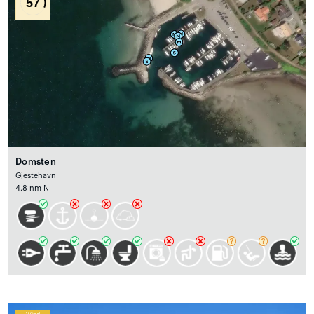
57
Domsten
Gjestehavn
4.8 nm N