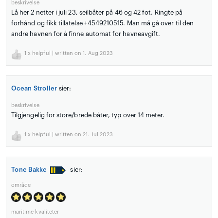
beskrivelse
Lå her 2 netter i juli 23, seilbåter på 46 og 42 fot. Ringte på
forhånd og fikk tillatelse +4549210515. Man må gå over til den
andre havnen for å finne automat for havneavgift.
1
x helpful | written on 1. Aug 2023
Ocean Stroller
sier:
beskrivelse
Tilgjengelig for store/brede båter, typ over 14 meter.
1
x helpful | written on 21. Jul 2023
Tone Bakke
sier:
område
maritime kvaliteter