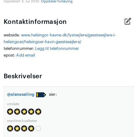
Oppdatert 3. Jul 2023.
Oppdater fortøying
.
Kontaktinformasjon
webside:
www.helsingor-havne.dk/lystsejlere/gaestesejlere-i-
helsingoer/helsingoer-havn-gaestesejlere/
telefonnummer:
Legg til telefonnummer
epost:
Add email
Beskrivelser
@alanasailing
sier:
område
maritime kvaliteter