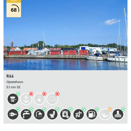
Wind
68
Råå
Gjestehavn
5.1 nm SE