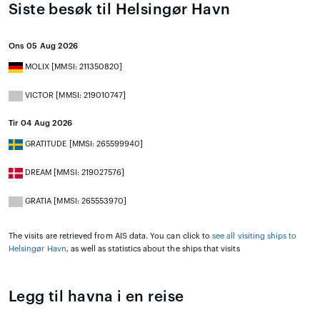
Siste besøk til Helsingør Havn
Ons 05 Aug 2026
MOLIX [MMSI: 211350820]
VICTOR [MMSI: 219010747]
Tir 04 Aug 2026
GRATITUDE [MMSI: 265599940]
DREAM [MMSI: 219027576]
GRATIA [MMSI: 265553970]
The visits are retrieved from AIS data. You can click to
see all visiting ships to
Helsingør Havn
, as well as statistics about the ships that visits
Legg til havna i en reise