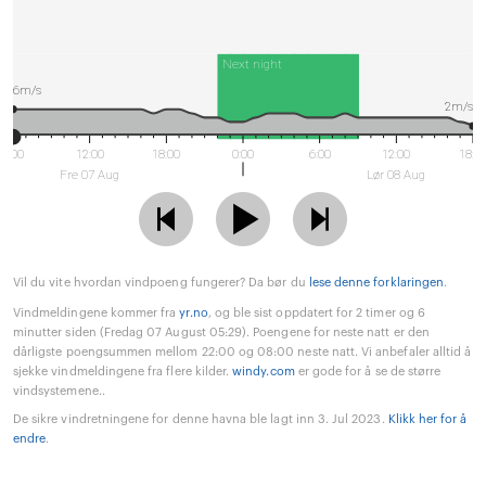
Next night
6m/s
2m/s
6:00
12:00
18:00
0:00
6:00
12:00
18:0
Fre 07 Aug
Lør 08 Aug
Vil du vite hvordan vindpoeng fungerer? Da bør du
lese denne forklaringen
.
Vindmeldingene kommer fra
yr.no
, og ble sist oppdatert for 2 timer og 6
minutter siden (Fredag 07 August 05:29). Poengene for neste natt er den
dårligste poengsummen mellom 22:00 og 08:00 neste natt. Vi anbefaler alltid å
sjekke vindmeldingene fra flere kilder.
windy.com
er gode for å se de større
vindsystemene..
De sikre vindretningene for denne havna ble lagt inn 3. Jul 2023.
Klikk her for å
endre
.