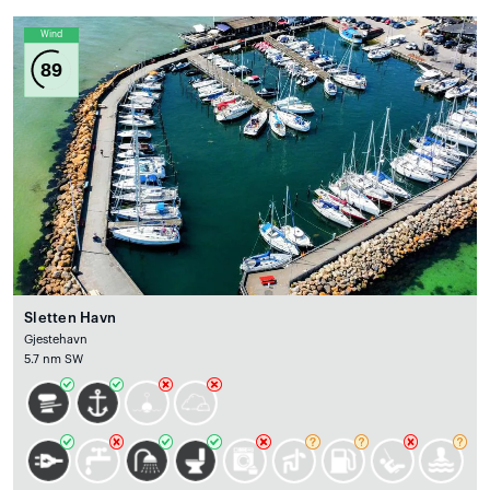
Wind
89
Sletten Havn
Gjestehavn
5.7 nm SW