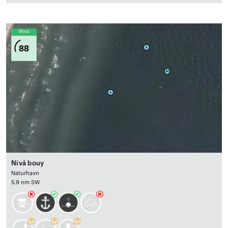
Wind
88
Nivå bouy
Naturhavn
5.9 nm SW