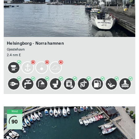
Helsingborg - Norra hamnen
Gjestehavn
2.4 nm E
Wind
90