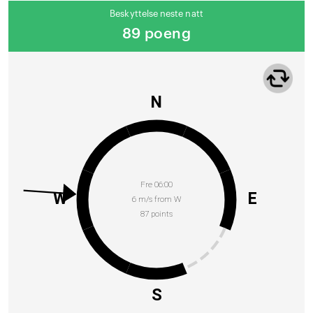
Beskyttelse neste natt
89 poeng
N
Fre 06:00
W
E
6 m/s from W
87 points
S