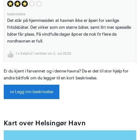
beskrivelse
Det står på hjemmesiden at havnen ikke er åpen for vanlige
fritidsbåter. Det virker som om større båter, samt litt mer spesielle
båter får plass. På vindfulle dager åpner de nok fir flere da
nordhavnen er full.
1
x helpful | written on 2. Jul 2023
Er du kjent i farvannet og i denne havna? Da er det til stor hjelp for
andre båtfolk om du legger til en kort beskrivelse.
📜
Legg inn beskrivelse
Kart over Helsingør Havn