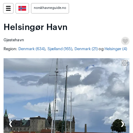
norskhavneguide.no
Helsingør Havn
Gjestehavn
Region:
Denmark (634)
,
Sjælland (165)
,
Denmark (21)
og
Helsingør (4)
❮
❯