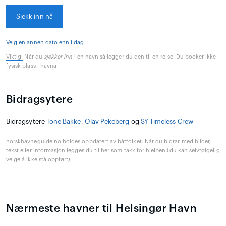
Sjekk inn nå
Velg en annen dato enn i dag
Viktig:
Når du
sjekker inn
i en havn så legger du den til en reise. Du booker ikke
fysisk plass i havna
Bidragsytere
Bidragsytere
Tone Bakke
,
Olav Pekeberg
og
SY Timeless Crew
norskhavneguide.no holdes oppdatert av båtfolket. Når du bidrar med bilder,
tekst eller informasjon legges du til her som takk for hjelpen (du kan selvfølgelig
velge å ikke stå oppført).
Nærmeste havner til Helsingør Havn