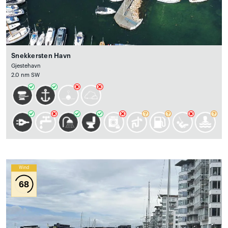
Snekkersten Havn
Gjestehavn
2.0 nm SW
Wind
68