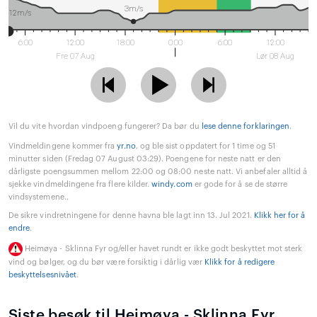
3m/s
12m/s
6:00
12:00
18:00
0:00
6:00
12:00
Fre 07 Aug
Lør 08 Aug
Vil du vite hvordan vindpoeng fungerer? Da bør du
lese denne forklaringen
.
Vindmeldingene kommer fra
yr.no
, og ble sist oppdatert for 1 time og 51
minutter siden (Fredag 07 August 03:29). Poengene for neste natt er den
dårligste poengsummen mellom 22:00 og 08:00 neste natt. Vi anbefaler alltid å
sjekke vindmeldingene fra flere kilder.
windy.com
er gode for å se de større
vindsystemene..
De sikre vindretningene for denne havna ble lagt inn 13. Jul 2021.
Klikk her for å
endre
.
Heimøya - Sklinna Fyr og/eller havet rundt er ikke godt beskyttet mot sterk
vind og bølger, og du bør være forsiktig i dårlig vær
Klikk for å redigere
beskyttelsesnivået
.
Siste besøk til Heimøya - Sklinna Fyr