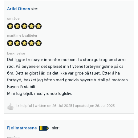
Arild Otnes
sier:
område
maritime kvaliteter
beskrivelse
Det ligger tre bøyer innenfor moloen. To store gule og en større
rød. På bøyene er det spleiset inn flytene fortøyningsline på ca
6m. Dett er gjort i år, da det ikke var groe på tauet. Etter å ha
fortøyd, bakket jeg båten med gradvis høyere turtall på motoren.
Bøyen lå stabilt.
Mini fuglefjell, med yrende fugleliv.
1
x helpful | written on 26. Jul 2025 | updated_on 26. Jul 2025
Fjellmatrosene
sier:
område