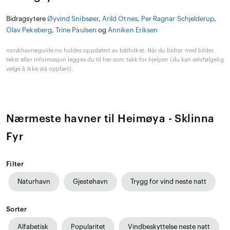
Bidragsytere
Øyvind Snibsøer
,
Arild Otnes
,
Per Ragnar Schjelderup
,
Olav Pekeberg
,
Trine Paulsen
og
Anniken Eriksen
norskhavneguide.no holdes oppdatert av båtfolket. Når du bidrar med bilder,
tekst eller informasjon legges du til her som takk for hjelpen (du kan selvfølgelig
velge å ikke stå oppført).
Nærmeste havner til Heimøya - Sklinna
Fyr
Filter
Naturhavn
Gjestehavn
Trygg for vind neste natt
Sorter
Alfabetisk
Popularitet
Vindbeskyttelse neste natt