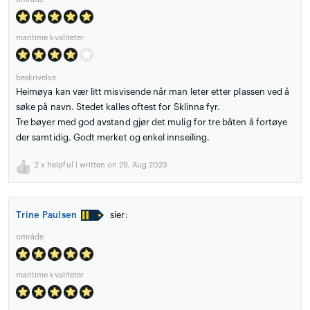
maritime kvaliteter
beskrivelse
Heimøya kan vær litt misvisende når man leter etter plassen ved å
søke på navn. Stedet kalles oftest for Sklinna fyr.
Tre bøyer med god avstand gjør det mulig for tre båten å fortøye
der samtidig. Godt merket og enkel innseiling.
2
x helpful | written on 29. Aug 2023
Trine Paulsen
sier:
område
maritime kvaliteter