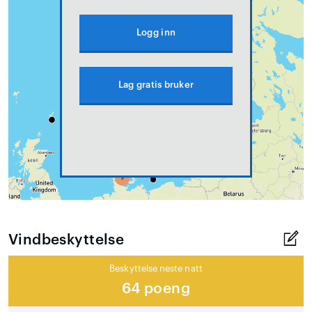
Logg inn
Lag gratis bruker
Vindbeskyttelse
Beskyttelse neste natt
64 poeng