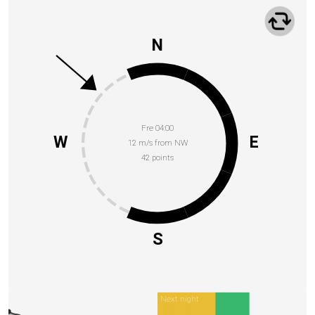
N
Fre 04:00
W
E
12 m/s from NW
42 points
S
Next night