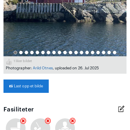
1
liker bildet
Photographer:
Arild Otnes
, uploaded on 26. Jul 2025
📸
Last opp et bilde
Fasiliteter