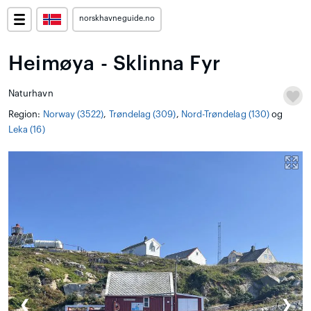
norskhavneguide.no
Heimøya - Sklinna Fyr
Naturhavn
Region:
Norway (3522)
,
Trøndelag (309)
,
Nord-Trøndelag (130)
og
Leka (16)
❮
❯