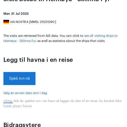
Man 31 Jul 2023
VIA NOSTRA [MMSI: 211231290]
The visits are retrieved from AIS data. You can click to
see all visiting ships to
Heimøya - Sklinna Fyr
, as well as statistics about the ships that visits
Legg til havna i en reise
Sjekk inn nå
Velg en annen dato enn i dag
Viktig:
Når du
sjekker inn
i en havn så legger du den til en reise. Du booker ikke
fysisk plass i havna
Bidragsytere