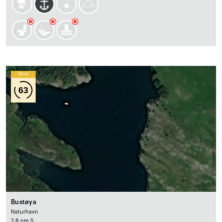
Wind
63
Bustøya
Naturhavn
2.8 nm S