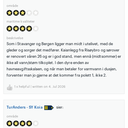
område
maritime kvaliteter
beskrivelse
Som i Stavanger og Bergen ligger man midt i utelivet, med de
gleder og sorger det medfører. Kaianlegg fra Risøybro og sørover
er renovert våren 26 og er i god stand, men ennå (midtsommer) er
ikke all vann/støm tilkoplet. I den dyre enden av
havneavgiftsskalaen, og når man betaler for varmvann i dusjen,
forventer man jo gjerne at det kommer fra polett 1, ikke 2.
1
x helpful | written on 4. Jul 2026
TurAnders - SY Koia
sier:
område