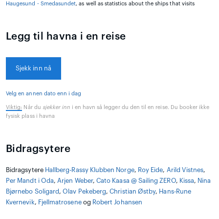
Haugesund - Smedasundet
, as well as statistics about the ships that visits
Legg til havna i en reise
Sjekk inn nå
Velg en annen dato enn i dag
Viktig:
Når du
sjekker inn
i en havn så legger du den til en reise. Du booker ikke
fysisk plass i havna
Bidragsytere
Bidragsytere
Hallberg-Rassy Klubben Norge
,
Roy Eide
,
Arild Vistnes
,
Per Mandt i Oda
,
Arjen Weber
,
Cato Kaasa @ Sailing ZERO
,
Kissa
,
Nina
Bjørnebo Soligard
,
Olav Pekeberg
,
Christian Østby
,
Hans-Rune
Kvernevik
,
Fjellmatrosene
og
Robert Johansen