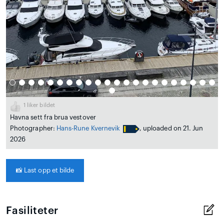
1
liker bildet
Havna sett fra brua vestover
Photographer:
Hans-Rune Kvernevik
, uploaded on 21. Jun
2026
📸
Last opp et bilde
Fasiliteter