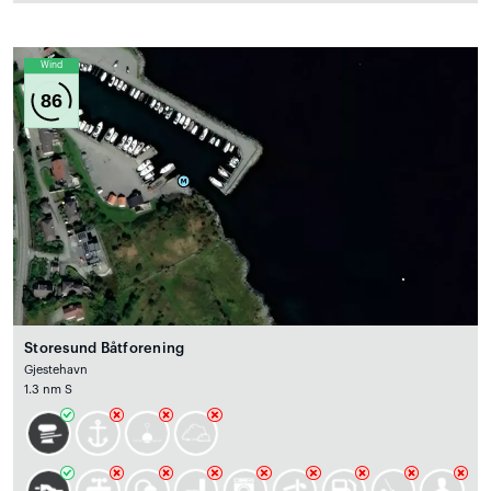
Wind
86
Storesund Båtforening
Gjestehavn
1.3 nm S