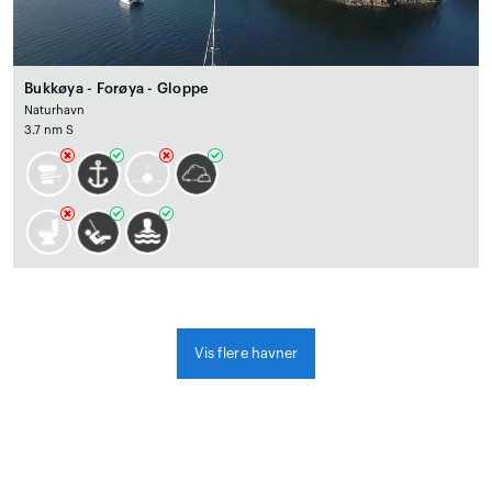
Bukkøya - Forøya - Gloppe
Naturhavn
3.7 nm S
Vis flere havner