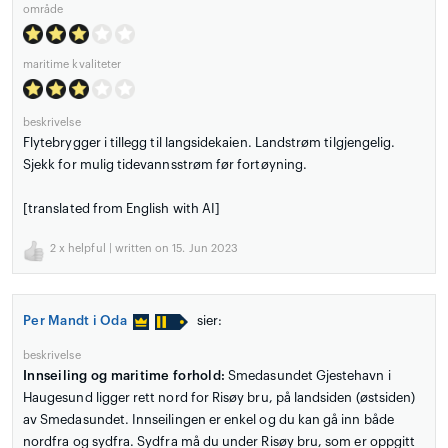
område
maritime kvaliteter
beskrivelse
Flytebrygger i tillegg til langsidekaien. Landstrøm tilgjengelig.
Sjekk for mulig tidevannsstrøm før fortøyning.
[translated from English with AI]
2
x helpful | written on 15. Jun 2023
Per Mandt i Oda
sier:
beskrivelse
Innseiling og maritime forhold:
Smedasundet Gjestehavn i
Haugesund ligger rett nord for Risøy bru, på landsiden (østsiden)
av Smedasundet. Innseilingen er enkel og du kan gå inn både
nordfra og sydfra. Sydfra må du under Risøy bru, som er oppgitt