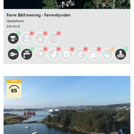
Førre Båtforening - Førresfjorden
Gjestehavn
3.6 nm E
Wind
65