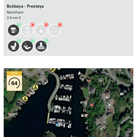
Bukkøya - Prestøya
Naturhavn
3.5 nm S
Wind
64