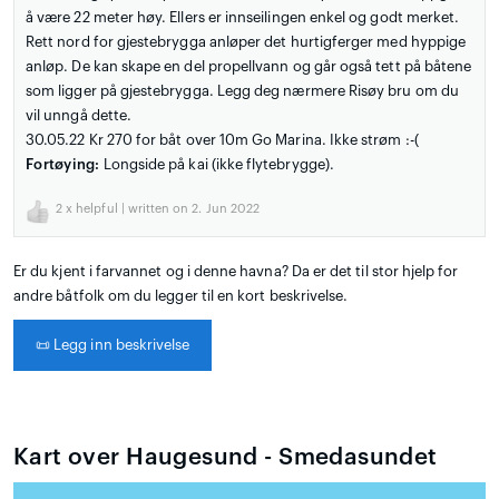
å være 22 meter høy. Ellers er innseilingen enkel og godt merket.
Rett nord for gjestebrygga anløper det hurtigferger med hyppige
anløp. De kan skape en del propellvann og går også tett på båtene
som ligger på gjestebrygga. Legg deg nærmere Risøy bru om du
vil unngå dette.
30.05.22 Kr 270 for båt over 10m Go Marina. Ikke strøm :-(
Fortøying:
Longside på kai (ikke flytebrygge).
2
x helpful | written on 2. Jun 2022
Er du kjent i farvannet og i denne havna? Da er det til stor hjelp for
andre båtfolk om du legger til en kort beskrivelse.
📜
Legg inn beskrivelse
Kart over Haugesund - Smedasundet