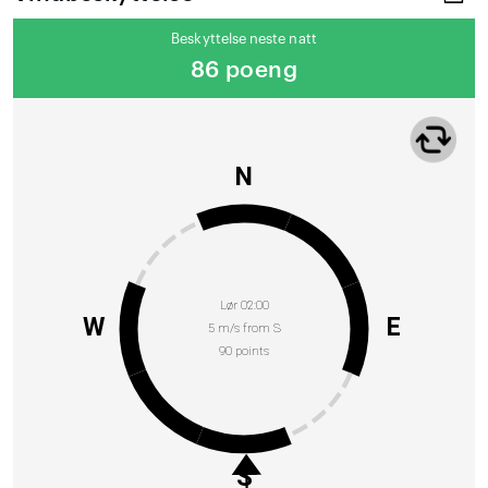
Beskyttelse neste natt
86 poeng
N
Lør 02:00
W
E
5 m/s from S
90 points
S