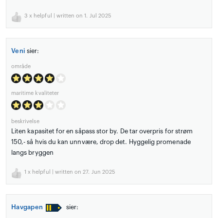
3
x helpful | written on 1. Jul 2025
Veni
sier:
område
maritime kvaliteter
beskrivelse
Liten kapasitet for en såpass stor by. De tar overpris for strøm
150,- så hvis du kan unnvære, drop det. Hyggelig promenade
langs bryggen
1
x helpful | written on 27. Jun 2025
Havgapen
sier: