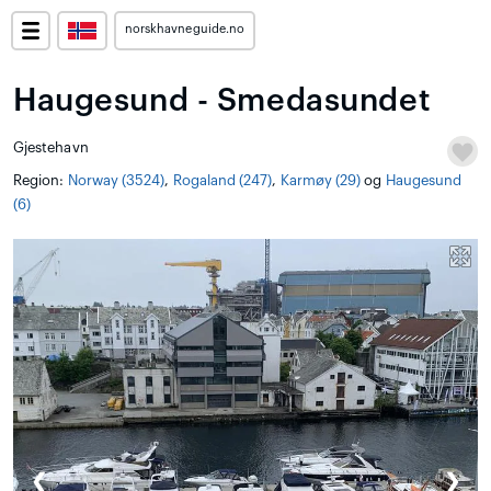
norskhavneguide.no
Haugesund - Smedasundet
Gjestehavn
Region:
Norway (3524)
,
Rogaland (247)
,
Karmøy (29)
og
Haugesund
(6)
❮
❯