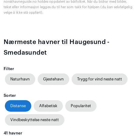
norskhavneguide.no holdes oppdatert av båtfolket. Når du bidrar med bilder,
tekst eller informasjon legges du til her som takk for hjelpen (du kan selvfølgelig
velge å ikke stå oppført).
Nærmeste havner til Haugesund -
Smedasundet
Filter
Naturhavn
Gjestehavn
Trygg for vind neste natt
Sorter
Distanse
Alfabetisk
Popularitet
Vindbeskyttelse neste natt
41
havner