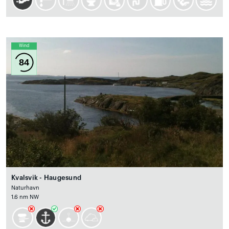
Wind
84
Kvalsvik - Haugesund
Naturhavn
1.6 nm NW