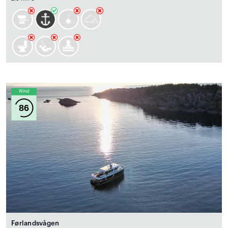
Wind
86
Førlandsvågen