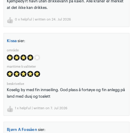
Kjempedyrt havn uten drikkevann på kaien. Alle kraner er merket
at det ikke kan drikkes.
0
x helpful | written on 24. Jul 2026
Kissa
sier:
område
maritime kvaliteter
beskrivelse
Koselig by med fin innseiling. God plass å fortøye og fin anlegg på
land med dusj og toalett
1
x helpful | written on 7. Jul 2026
Bjørn A Fossåen
sier: