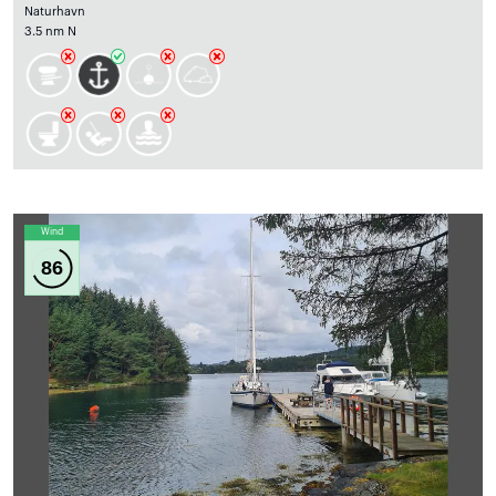
Naturhavn
3.5 nm N
Wind
86