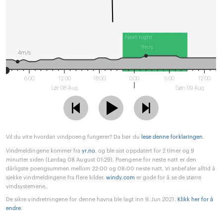
Next night
7m/s
4m/s
6:00
12:00
18:00
0:00
6:00
12:00
Lør 08 Aug
Søn 09 Aug
Vil du vite hvordan vindpoeng fungerer? Da bør du
lese denne forklaringen
.
Vindmeldingene kommer fra
yr.no
, og ble sist oppdatert for 2 timer og 9
minutter siden (Lørdag 08 August 01:29). Poengene for neste natt er den
dårligste poengsummen mellom 22:00 og 08:00 neste natt. Vi anbefaler alltid å
sjekke vindmeldingene fra flere kilder.
windy.com
er gode for å se de større
vindsystemene..
De sikre vindretningene for denne havna ble lagt inn 9. Jun 2021.
Klikk her for å
endre
.