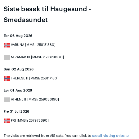
Siste besøk til Haugesund -
Smedasundet
Tor 06 Aug 2026
VARUNA [MMSI: 258151380]
MIRAMAR III [MMSI: 258329000]
Søn 02 Aug 2026
THERESE II [MMSI: 258117180]
Lør 01 Aug 2026
ATHENE II [MMSI: 259036190]
Fre 31 Jul 2026
FRI [MMSI: 257973690]
The visits are retrieved from AIS data. You can click to
see all visiting ships to