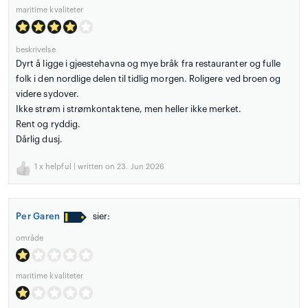
maritime kvaliteter
beskrivelse
Dyrt å ligge i gjeestehavna og mye bråk fra restauranter og fulle
folk i den nordlige delen til tidlig morgen. Roligere ved broen og
videre sydover.
Ikke strøm i strømkontaktene, men heller ikke merket.
Rent og ryddig.
Dårlig dusj.
1
x helpful | written on 23. Jun 2026
Per Garen
sier:
område
maritime kvaliteter