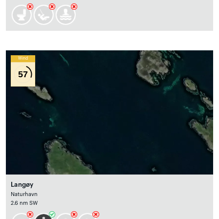
Wind
57
Langøy
Naturhavn
2.6 nm SW