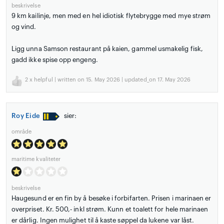
beskrivelse
9 km kailinje, men med en hel idiotisk flytebrygge med mye strøm
og vind.
Ligg unna Samson restaurant på kaien, gammel usmakelig fisk,
gadd ikke spise opp engeng.
2
x helpful | written on 15. May 2026 | updated_on 17. May 2026
Roy Eide
sier:
område
maritime kvaliteter
beskrivelse
Haugesund er en fin by å besøke i forbifarten. Prisen i marinaen er
overpriset. Kr. 500,- inkl strøm. Kunn et toalett for hele marinaen
er dårlig. Ingen mulighet til å kaste søppel da lukene var låst.