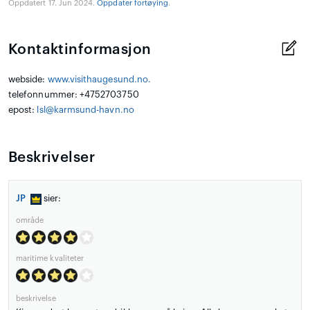
Oppdatert 17. Jun 2024.
Oppdater fortøying
.
Kontaktinformasjon
webside:
www.visithaugesund.no.
telefonnummer: +4752703750
epost:
lsl@karmsund-havn.no
Beskrivelser
JP
sier:
område
maritime kvaliteter
beskrivelse