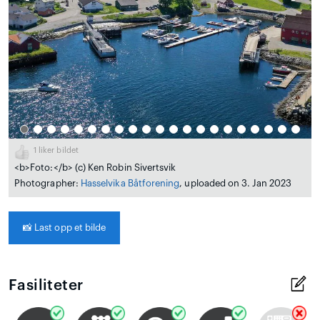
1
liker bildet
<b>Foto:</b> (c) Ken Robin Sivertsvik
Photographer:
Hasselvika Båtforening
, uploaded on 3. Jan 2023
📸
Last opp et bilde
Fasiliteter