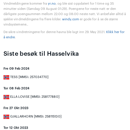
Vindmeldingene kommer fra
yr.no
, og ble sist oppdatert for 1 time og 35
minutter siden (Søndag 09 August 01:29). Poengene for neste natt er den
dårligste poengsummen mellom 22:00 og 08:00 neste natt. Vi anbefaler alltid å
sjekke vindmeldingene fra flere kilder.
windy.com
er gode for å se de større
vindsystemene..
De sikre vindretningene for denne havna ble lagt inn 29. May 2021.
Klikk her for
å endre
.
Siste besøk til Hasselvika
Fre 09 Feb 2024
TESS [MMSI: 257034770]
Tor 08 Feb 2024
ELLA LOVISE [MMSI: 258177880]
Fre 27 Okt 2023
GJALLARHORN [MMSI: 258115130]
Tor 12 Okt 2023