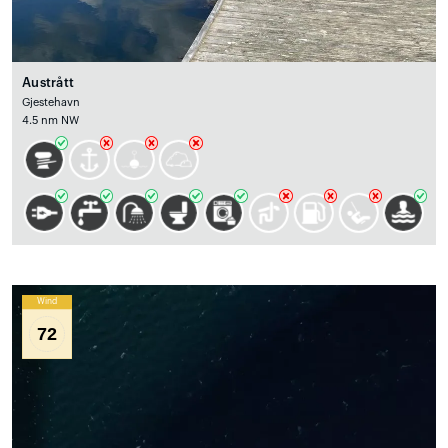
Austrått
Gjestehavn
4.5 nm NW
Wind
72