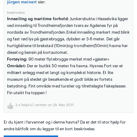
jürgen meinert
sier:
beskrivelse
Innseiling og maritime forhold:
Junkersbukta i Hasselvika ligger
ved innseiling til Trondheimsfjorden tvers av Agdenes fyr på
nordsida av Trondheimsfjorden.Enkel innseiling markert med blink
og fast rød lys på gjestebrygga, dybden er 3-6 meter. Det går
hurtigbåtene til brekstad (10min)og trondheim(50min) havna har
diesel og bensin på kortautomat.
Fortøying:
90 meter flytebrygge merket med «gjester»
Området:
Der er butikk 50 meter fra havna. Hysnes Fort var et
militært anlegg med et langt og komplekst historie. Et lite
museum på stedet gir besøkende et godt bilde av fortets
betydning. Fint område med turstier og tilrettelagte fiskeplasser.
Fin utsikt fra toppen !
3
x helpful | written on 29. May 2021
Er du kjent i farvannet og i denne havna? Da er det til stor hjelp for
andre båtfolk om du legger til en kort beskrivelse.