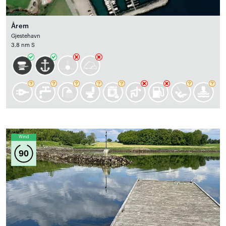
Årem
Gjestehavn
3.8 nm S
Wind
90