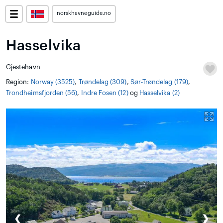
norskhavneguide.no
Hasselvika
Gjestehavn
Region:
Norway (3525)
,
Trøndelag (309)
,
Sør-Trøndelag (179)
,
Trondheimsfjorden (56)
,
Indre Fosen (12)
og
Hasselvika (2)
❮
❯