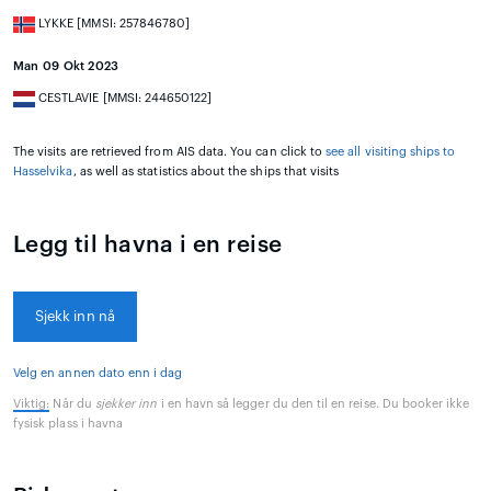
LYKKE [MMSI: 257846780]
Man 09 Okt 2023
CESTLAVIE [MMSI: 244650122]
The visits are retrieved from AIS data. You can click to
see all visiting ships to
Hasselvika
, as well as statistics about the ships that visits
Legg til havna i en reise
Sjekk inn nå
Velg en annen dato enn i dag
Viktig:
Når du
sjekker inn
i en havn så legger du den til en reise. Du booker ikke
fysisk plass i havna