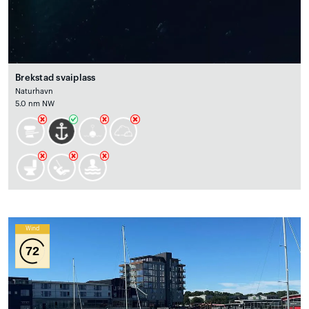
Brekstad svaiplass
Naturhavn
5.0 nm NW
Wind
72