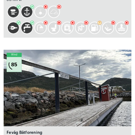
Wind
85
Fevåg Båtforening