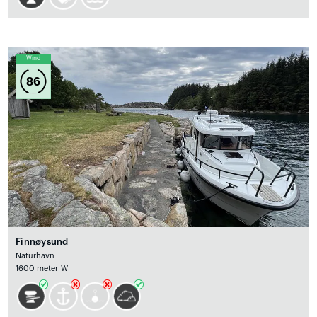
Wind
86
Finnøysund
Naturhavn
1600 meter W