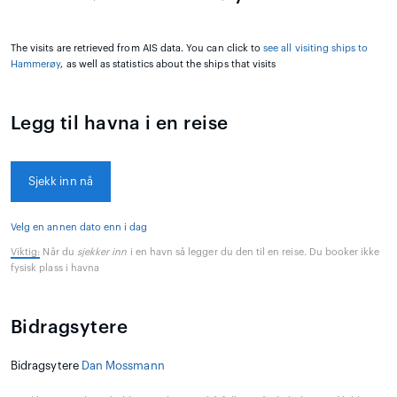
The visits are retrieved from AIS data. You can click to
see all visiting ships to
Hammerøy
, as well as statistics about the ships that visits
Legg til havna i en reise
Sjekk inn nå
Velg en annen dato enn i dag
Viktig:
Når du
sjekker inn
i en havn så legger du den til en reise. Du booker ikke
fysisk plass i havna
Bidragsytere
Bidragsytere
Dan Mossmann