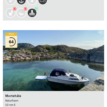
Wind
64
Mortehåla
Naturhavn
1.0 nm E