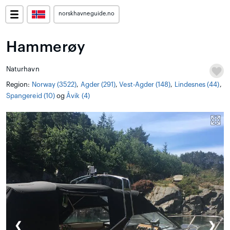
norskhavneguide.no
Hammerøy
Naturhavn
Region:
Norway (3522)
,
Agder (291)
,
Vest-Agder (148)
,
Lindesnes (44)
,
Spangereid (10)
og
Åvik (4)
❮
❯