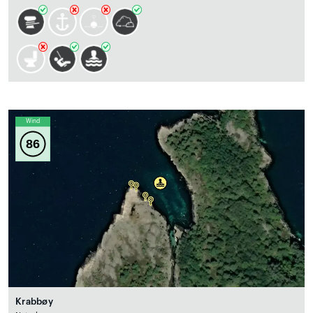
Wind
86
Krabbøy