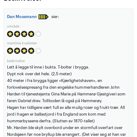
Dan Mossmann
sier:
område
maritime kvaliteter
beskrivelse
Lett å legge til inne i bukta. T-bolter i brygga.
Dypt nok over det hele. (2,5 meter)
40 meter i fra brygga ligger «Kjærlighetshaven», en
forlovelsespresang fra den engelske hummerhandleren John
Harden til tjenestejenta Gina Marie på Hammerø Gjestgiveri som
faren Gabriel drev. Tollboden lå også på Hammerøy.
Hagen har tidligere vært full av alle mulig roser og frukt-trær. All
jord i hagen er ballastjord i fra England som kom med
hummerbyssene derfra. (Slutten av 1870-tallet)
Mr. Harden ble skylt overbord under en stormfull overfart over
Nordsjøen før noe bryllup ble arrangert. (Det viser seg at han var