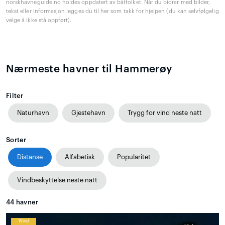
norskhavneguide.no holdes oppdatert av båtfolket. Når du bidrar med bilder,
tekst eller informasjon legges du til her som takk for hjelpen (du kan selvfølgelig
velge å ikke stå oppført).
Nærmeste havner til Hammerøy
Filter
Naturhavn
Gjestehavn
Trygg for vind neste natt
Sorter
Distanse
Alfabetisk
Popularitet
Vindbeskyttelse neste natt
44
havner
Wind