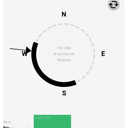
N
Fre 13:00
W
E
8 m/s from W
84 points
S
Next night
8m/s