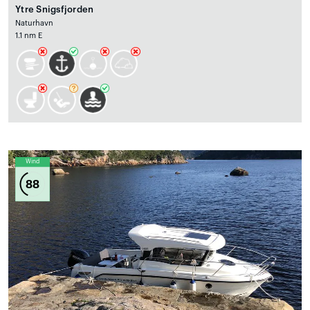
Ytre Snigsfjorden
Naturhavn
1.1 nm E
Wind
88