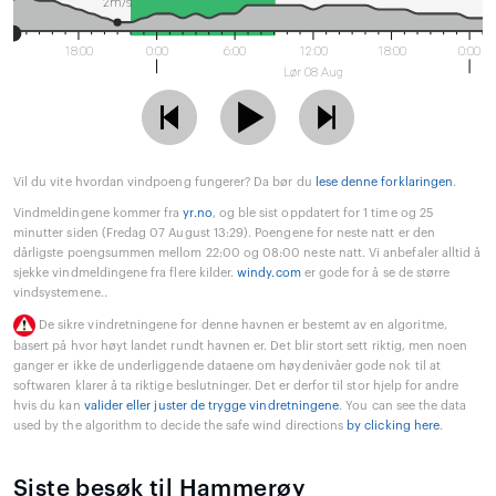
2m/s
18:00
0:00
6:00
12:00
18:00
0:00
Lør 08 Aug
Vil du vite hvordan vindpoeng fungerer? Da bør du
lese denne forklaringen
.
Vindmeldingene kommer fra
yr.no
, og ble sist oppdatert for 1 time og 25
minutter siden (Fredag 07 August 13:29). Poengene for neste natt er den
dårligste poengsummen mellom 22:00 og 08:00 neste natt. Vi anbefaler alltid å
sjekke vindmeldingene fra flere kilder.
windy.com
er gode for å se de større
vindsystemene..
De sikre vindretningene for denne havnen er bestemt av en algoritme,
basert på hvor høyt landet rundt havnen er. Det blir stort sett riktig, men noen
ganger er ikke de underliggende dataene om høydenivåer gode nok til at
softwaren klarer å ta riktige beslutninger. Det er derfor til stor hjelp for andre
hvis du kan
valider eller juster de trygge vindretningene
. You can see the data
used by the algorithm to decide the safe wind directions
by clicking here
.
Siste besøk til Hammerøy