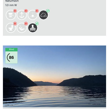
Naturhavn
1.0 nm W
Wind
86