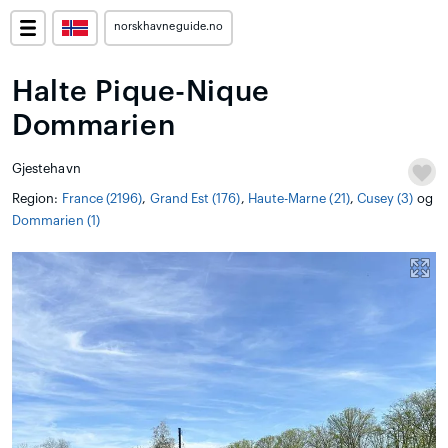
norskhavneguide.no
Halte Pique-Nique
Dommarien
Gjestehavn
Region:
France (2196)
,
Grand Est (176)
,
Haute-Marne (21)
,
Cusey (3)
og
Dommarien (1)