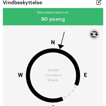
Vindbeskyttelse
Beskyttelse neste natt
90 poeng
N
Tor 23:00
W
E
5 m/s from N
90 points