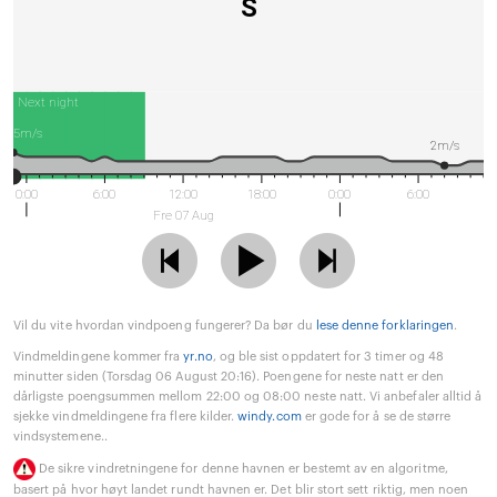
S
Next night
5m/s
2m/s
0:00
6:00
12:00
18:00
0:00
6:00
Fre 07 Aug
Vil du vite hvordan vindpoeng fungerer? Da bør du
lese denne forklaringen
.
Vindmeldingene kommer fra
yr.no
, og ble sist oppdatert for 3 timer og 48
minutter siden (Torsdag 06 August 20:16). Poengene for neste natt er den
dårligste poengsummen mellom 22:00 og 08:00 neste natt. Vi anbefaler alltid å
sjekke vindmeldingene fra flere kilder.
windy.com
er gode for å se de større
vindsystemene..
De sikre vindretningene for denne havnen er bestemt av en algoritme,
basert på hvor høyt landet rundt havnen er. Det blir stort sett riktig, men noen