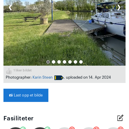
❮
❯
1
liker bildet
Photographer:
Karin Steen
, uploaded on 14. Apr 2024
📸
Last opp et bilde
Fasiliteter