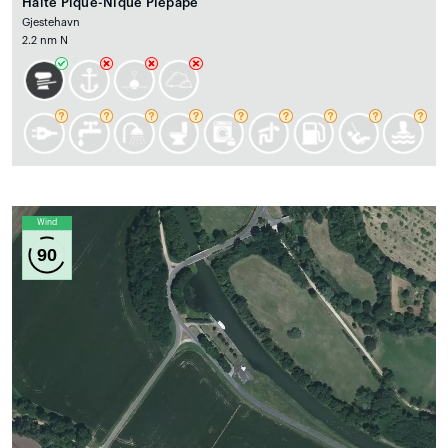
Halte Pique-Nique Piepape
Gjestehavn
2.2 nm N
Wind
90