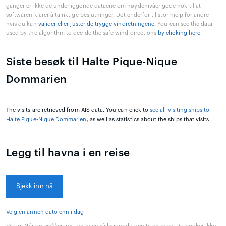
ganger er ikke de underliggende dataene om høydenivåer gode nok til at
softwaren klarer å ta riktige beslutninger. Det er derfor til stor hjelp for andre
hvis du kan
valider eller juster de trygge vindretningene
. You can see the data
used by the algorithm to decide the safe wind directions
by clicking here
.
Siste besøk til Halte Pique-Nique
Dommarien
The visits are retrieved from AIS data. You can click to
see all visiting ships to
Halte Pique-Nique Dommarien
, as well as statistics about the ships that visits
Legg til havna i en reise
Sjekk inn nå
Velg en annen dato enn i dag