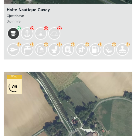
Halte Nautique Cusey
Gjestehavn
3.6 nm S
Wind
76