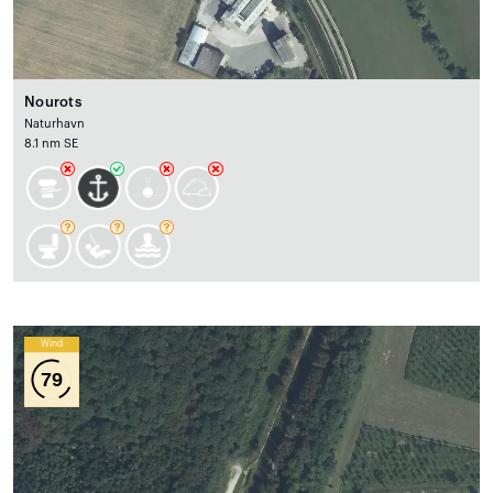
Nourots
Naturhavn
8.1 nm SE
Wind
79