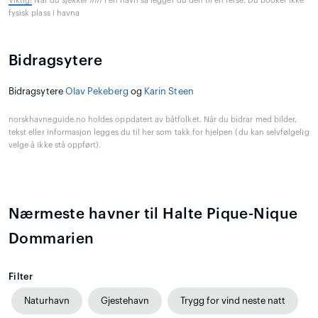
Viktig:
Når du
sjekker inn
i en havn så legger du den til en reise. Du booker ikke
fysisk plass i havna
Bidragsytere
Bidragsytere
Olav Pekeberg
og
Karin Steen
norskhavneguide.no holdes oppdatert av båtfolket. Når du bidrar med bilder,
tekst eller informasjon legges du til her som takk for hjelpen (du kan selvfølgelig
velge å ikke stå oppført).
Nærmeste havner til Halte Pique-Nique
Dommarien
Filter
Naturhavn
Gjestehavn
Trygg for vind neste natt