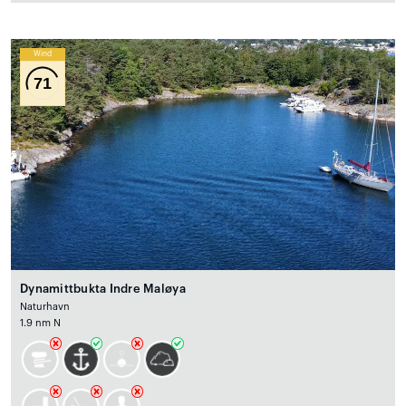
Wind
71
Dynamittbukta Indre Maløya
Naturhavn
1.9 nm N