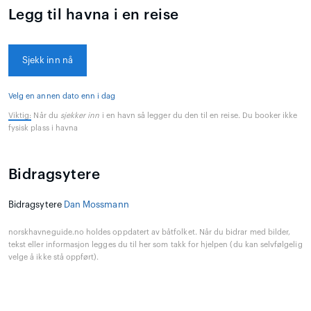
Legg til havna i en reise
Sjekk inn nå
Velg en annen dato enn i dag
Viktig:
Når du
sjekker inn
i en havn så legger du den til en reise. Du booker ikke
fysisk plass i havna
Bidragsytere
Bidragsytere
Dan Mossmann
norskhavneguide.no holdes oppdatert av båtfolket. Når du bidrar med bilder,
tekst eller informasjon legges du til her som takk for hjelpen (du kan selvfølgelig
velge å ikke stå oppført).