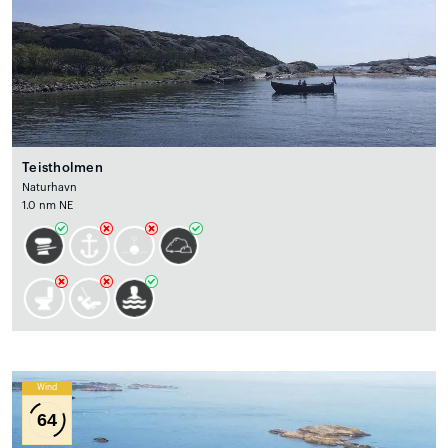
Teistholmen
Naturhavn
1.0 nm NE
Wind
64