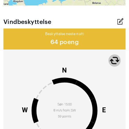
Vindbeskyttelse
Beskyttelse neste natt
64 poeng
N
Søn 15:00
W
E
8 m/s from SW
59 points