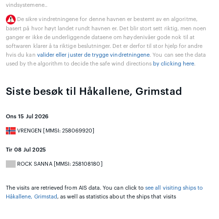
vindsystemene..
De sikre vindretningene for denne havnen er bestemt av en algoritme,
basert på hvor høyt landet rundt havnen er. Det blir stort sett riktig, men noen
ganger er ikke de underliggende dataene om høydenivåer gode nok til at
softwaren klarer å ta riktige beslutninger. Det er derfor til stor hjelp for andre
hvis du kan
valider eller juster de trygge vindretningene
. You can see the data
used by the algorithm to decide the safe wind directions
by clicking here
.
Siste besøk til Håkallene, Grimstad
Ons 15 Jul 2026
VRENGEN [MMSI: 258069920]
Tir 08 Jul 2025
ROCK SANNA [MMSI: 258108180]
The visits are retrieved from AIS data. You can click to
see all visiting ships to
Håkallene, Grimstad
, as well as statistics about the ships that visits