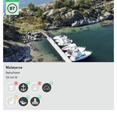
87
Maløyene
Naturhavn
1.6 nm N