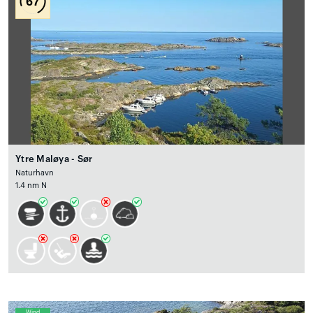
67
Ytre Maløya - Sør
Naturhavn
1.4 nm N
Wind