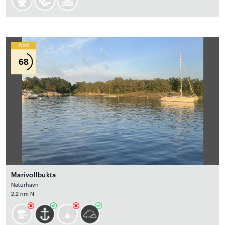
Wind
68
Marivollbukta
Naturhavn
2.2 nm N