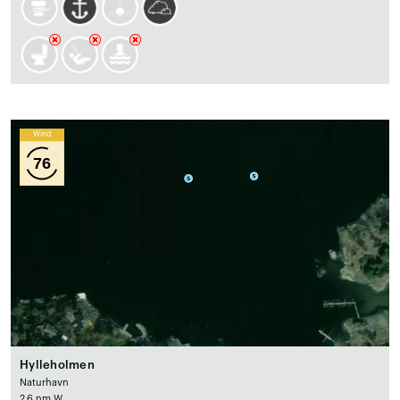
Wind
76
Hylleholmen
Naturhavn
2.6 nm W