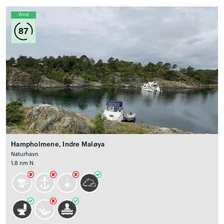
Wind
87
Hampholmene, Indre Maløya
Naturhavn
1.8 nm N