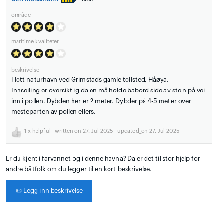
område
maritime kvaliteter
beskrivelse
Flott naturhavn ved Grimstads gamle tollsted, Håøya.
Innseiling er oversiktlig da en må holde babord side av stein på vei
inn i pollen. Dybden her er 2 meter. Dybder på 4-5 meter over
mesteparten av pollen ellers.
1
x helpful | written on 27. Jul 2025 | updated_on 27. Jul 2025
Er du kjent i farvannet og i denne havna? Da er det til stor hjelp for
andre båtfolk om du legger til en kort beskrivelse.
📜
Legg inn beskrivelse