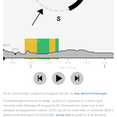
S
Next night
8m/s
4m/s
18:00
0:00
6:00
12:00
18:00
0:00
Man 10 Aug
Vil du vite hvordan vindpoeng fungerer? Da bør du
lese denne forklaringen
.
Vindmeldingene kommer fra
yr.no
, og ble sist oppdatert for 2 timer og 8
minutter siden (Søndag 09 August 14:28). Poengene for neste natt er den
dårligste poengsummen mellom 22:00 og 08:00 neste natt. Vi anbefaler alltid å
sjekke vindmeldingene fra flere kilder.
windy.com
er gode for å se de større