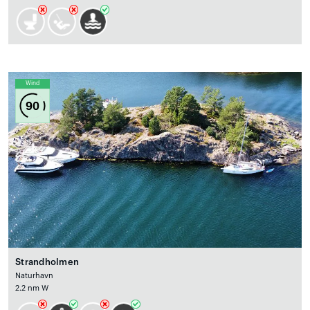
Wind
90
Strandholmen
Naturhavn
2.2 nm W