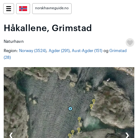
norskhavneguide.no
Håkallene, Grimstad
Naturhavn
Region:
Norway (3524)
,
Agder (291)
,
Aust-Agder (151)
og
Grimstad
(28)
❮
❯