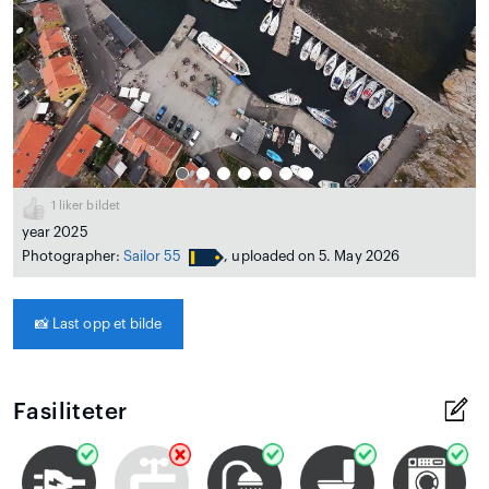
1
liker bildet
year 2025
Photographer:
Sailor 55
, uploaded on 5. May 2026
📸
Last opp et bilde
Fasiliteter