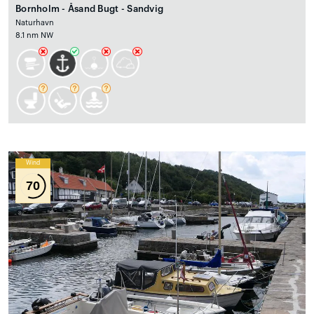
Bornholm - Åsand Bugt - Sandvig
Naturhavn
8.1 nm NW
Wind
70