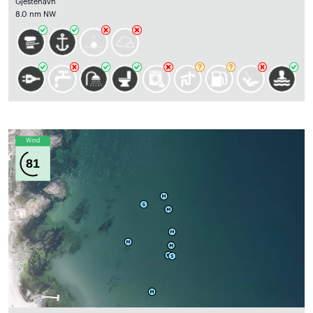
Gjestehavn
8.0 nm NW
Wind
81