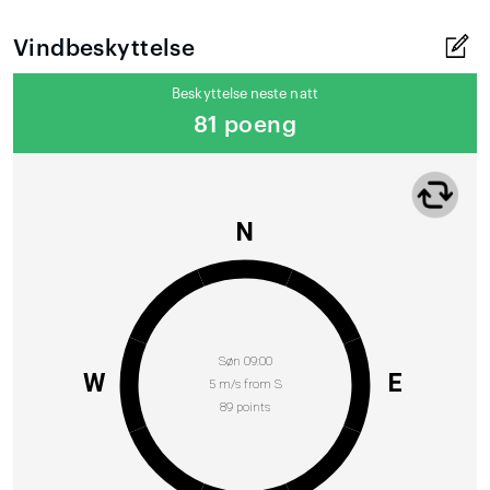
Vindbeskyttelse
Beskyttelse neste natt
81 poeng
N
Søn 09:00
W
E
5 m/s from S
89 points