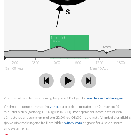
S
Next night
9m/s
4m/s
12:00
18:00
0:00
6:00
12:00
18:00
Søn 09 Aug
Man 10 Aug
Vil du vite hvordan vindpoeng fungerer? Da bør du
lese denne forklaringen
.
Vindmeldingene kommer fra
yr.no
, og ble sist oppdatert for 2 timer og 19
minutter siden (Søndag 09 August 08:30). Poengene for neste natt er den
dårligste poengsummen mellom 22:00 og 08:00 neste natt. Vi anbefaler alltid å
sjekke vindmeldingene fra flere kilder.
windy.com
er gode for å se de større
vindsystemene..