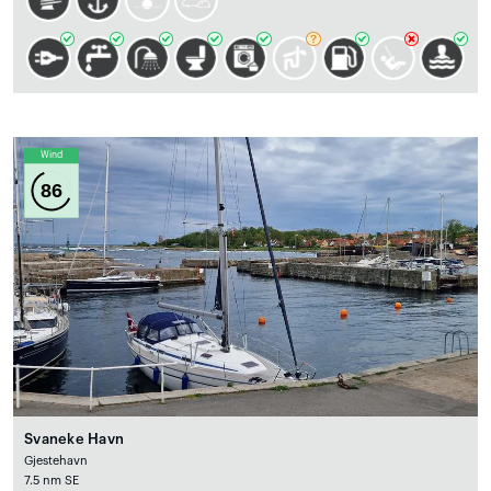
Wind
86
Svaneke Havn
Gjestehavn
7.5 nm SE