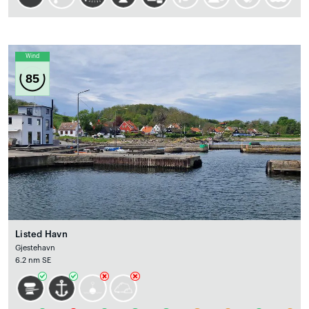
Wind
85
Listed Havn
Gjestehavn
6.2 nm SE