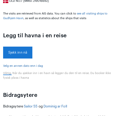
OLD NO:7 [MMSI: 219016692]
The visits are retrieved from AIS data. You can click to
see all visiting ships to
Gudhjem Havn
, as well as statistics about the ships that visits
Legg til havna i en reise
Sjekk inn nå
Velg en annen dato enn i dag
Viktig:
Når du
sjekker inn
i en havn så legger du den til en reise. Du booker ikke
fysisk plass i havna
Bidragsytere
Bidragsytere
Sailor 55
og
Dominig ar Foll