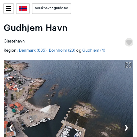
norskhavneguide.no
Gudhjem Havn
Gjestehavn
Region:
Denmark (635)
,
Bornholm (23)
og
Gudhjem (4)
❮
❯