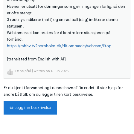
Havnen er utsatt for dønninger som gjør inngangen farlig, så den
er ofte stengt.
3 røde lys indikerer (natt) og en rød ball (dag) indikerer denne
statusen.
Webkameraet kan brukes for å kontrollere situasjonen på
forhånd.
https://mhhv.tv2bornholm.dk/dit-omraade/webcam/#top
[translated from English with AI]
1
x helpful | written on 1. Jun 2025
Er du kjent i farvannet og i denne havna? Da er det til stor hjelp for
andre båtfolk om du legger til en kort beskrivelse.
📜
Legg inn beskrivelse