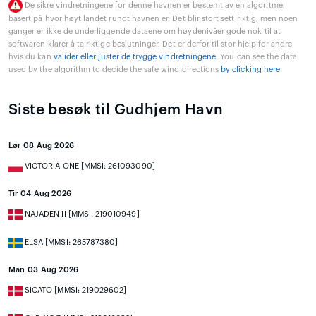
De sikre vindretningene for denne havnen er bestemt av en algoritme,
basert på hvor høyt landet rundt havnen er. Det blir stort sett riktig, men noen
ganger er ikke de underliggende dataene om høydenivåer gode nok til at
softwaren klarer å ta riktige beslutninger. Det er derfor til stor hjelp for andre
hvis du kan
valider eller juster de trygge vindretningene
. You can see the data
used by the algorithm to decide the safe wind directions
by clicking here
.
Siste besøk til Gudhjem Havn
Lør 08 Aug 2026
VICTORIA ONE [MMSI: 261093090]
Tir 04 Aug 2026
NAJADEN II [MMSI: 219010949]
ELSA [MMSI: 265787380]
Man 03 Aug 2026
SICATO [MMSI: 219029602]