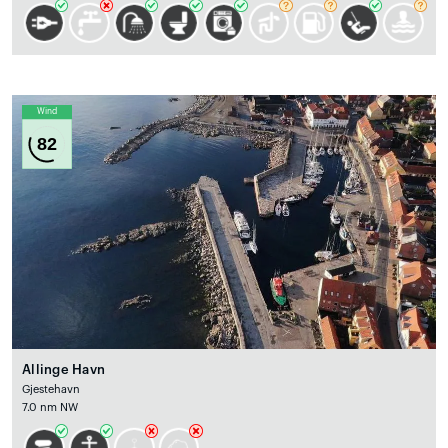
Wind
82
Allinge Havn
Gjestehavn
7.0 nm NW