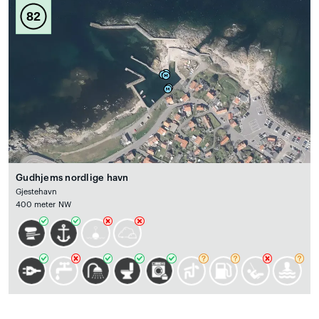
82
Gudhjems nordlige havn
Gjestehavn
400 meter NW