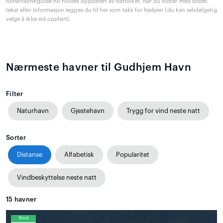
norskhavneguide.no holdes oppdatert av båtfolket. Når du bidrar med bilder,
tekst eller informasjon legges du til her som takk for hjelpen (du kan selvfølgelig
velge å ikke stå oppført).
Nærmeste havner til Gudhjem Havn
Filter
Naturhavn
Gjestehavn
Trygg for vind neste natt
Sorter
Distanse
Alfabetisk
Popularitet
Vindbeskyttelse neste natt
15
havner
Wind