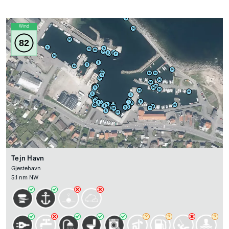
Wind
82
Tejn Havn
Gjestehavn
5.1 nm NW