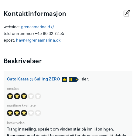
Kontaktinformasjon
webside:
grenaamarina.dk/
telefonnummer: +45 86 32 72 55
epost:
havn@grenaamarina.dk
Beskrivelser
Cato Kaasa @ Sailing ZERO
sier:
område
maritime kvaliteter
beskrivelse
Trang innseiling, spesielt om vinden står på inn i åpningen.
Begrenset med dybde i bassenget så for de av oss med litt dybde