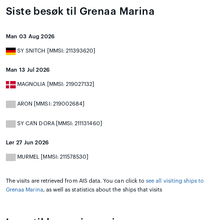
Siste besøk til Grenaa Marina
Man 03 Aug 2026
SY SNITCH [MMSI: 211393620]
Man 13 Jul 2026
MAGNOLIA [MMSI: 219027132]
ARON [MMSI: 219002684]
SY CA'N DORA [MMSI: 211131460]
Lør 27 Jun 2026
MURMEL [MMSI: 211578530]
The visits are retrieved from AIS data. You can click to
see all visiting ships to
Grenaa Marina
, as well as statistics about the ships that visits