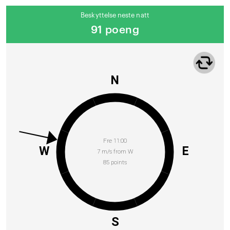
Beskyttelse neste natt
91 poeng
N
Fre 11:00
W
E
7 m/s from W
85 points
S