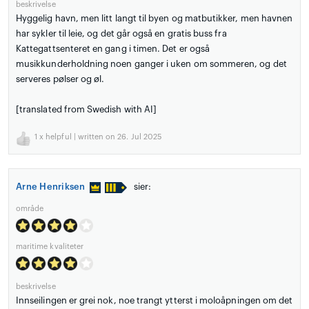
beskrivelse
Hyggelig havn, men litt langt til byen og matbutikker, men havnen
har sykler til leie, og det går også en gratis buss fra
Kattegattsenteret en gang i timen. Det er også
musikkunderholdning noen ganger i uken om sommeren, og det
serveres pølser og øl.
[translated from Swedish with AI]
1
x helpful | written on 26. Jul 2025
Arne Henriksen
sier:
område
maritime kvaliteter
beskrivelse
Innseilingen er grei nok, noe trangt ytterst i moloåpningen om det