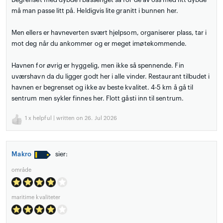
må man passe litt på. Heldigvis lite granitt i bunnen her.
Men ellers er havneverten svært hjelpsom, organiserer plass, tar i
mot deg når du ankommer og er meget imøtekommende.
Havnen for øvrig er hyggelig, men ikke så spennende. Fin
uværshavn da du ligger godt her i alle vinder. Restaurant tilbudet i
havnen er begrenset og ikke av beste kvalitet. 4-5 km å gå til
sentrum men sykler finnes her. Flott gåsti inn til sentrum.
1
x helpful | written on 26. Jul 2026
Makro
sier:
område
maritime kvaliteter