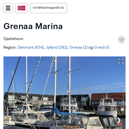
norskhavneguide.no
Grenaa Marina
Gjestehavn
Region:
Denmark (634)
,
Jylland (242)
,
Grenaa (2)
og
Grenå (1)
❮
❯