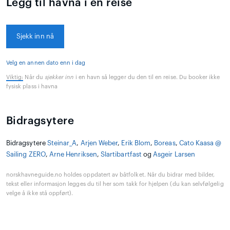
Legg til havna i en reise
Sjekk inn nå
Velg en annen dato enn i dag
Viktig:
Når du
sjekker inn
i en havn så legger du den til en reise. Du booker ikke
fysisk plass i havna
Bidragsytere
Bidragsytere
Steinar_A
,
Arjen Weber
,
Erik Blom
,
Boreas
,
Cato Kaasa @
Sailing ZERO
,
Arne Henriksen
,
Slartibartfast
og
Asgeir Larsen
norskhavneguide.no holdes oppdatert av båtfolket. Når du bidrar med bilder,
tekst eller informasjon legges du til her som takk for hjelpen (du kan selvfølgelig
velge å ikke stå oppført).