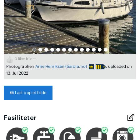
0
liker bildet
Photographer:
Arne Henriksen
(tiarora.no)
, uploaded on
13. Jul 2022
📸
Last opp et bilde
Fasiliteter