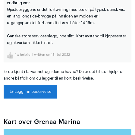
er dårlig vær.
Gjestebryggene er det fortøyning med pæler på typisk dansk vis,
en lang longside-brygge på innsiden av moloen er i
utgangspunktet forbeholdt større båter 14-16m.
Ganske store serviceanlegg, noe slitt. Kort avstand til kjøpesenter
og akvarium - ikke testet.
1
x helpful | written on 13. Jul 2022
Er du kjent i farvannet og i denne havna? Da er det til stor hjelp for
andre båtfolk om du legger til en kort beskrivelse.
📜
Legg inn beskrivelse
Kart over Grenaa Marina