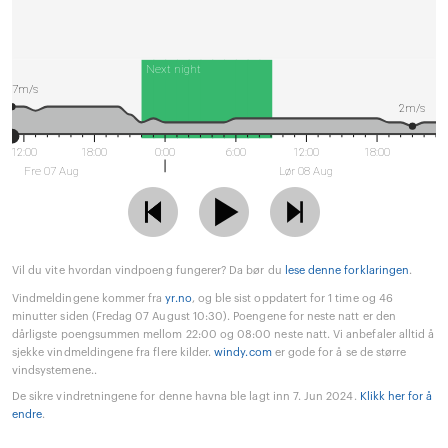
Next night
7m/s
2m/s
12:00
18:00
0:00
6:00
12:00
18:00
Fre 07 Aug
Lør 08 Aug
Vil du vite hvordan vindpoeng fungerer? Da bør du
lese denne forklaringen
.
Vindmeldingene kommer fra
yr.no
, og ble sist oppdatert for 1 time og 46
minutter siden (Fredag 07 August 10:30). Poengene for neste natt er den
dårligste poengsummen mellom 22:00 og 08:00 neste natt. Vi anbefaler alltid å
sjekke vindmeldingene fra flere kilder.
windy.com
er gode for å se de større
vindsystemene..
De sikre vindretningene for denne havna ble lagt inn 7. Jun 2024.
Klikk her for å
endre
.