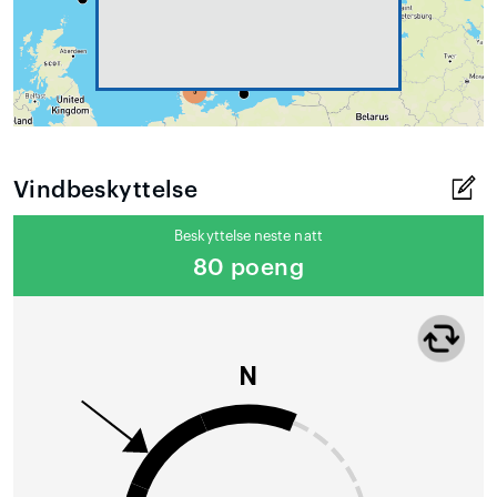
Vindbeskyttelse
Beskyttelse neste natt
80 poeng
N