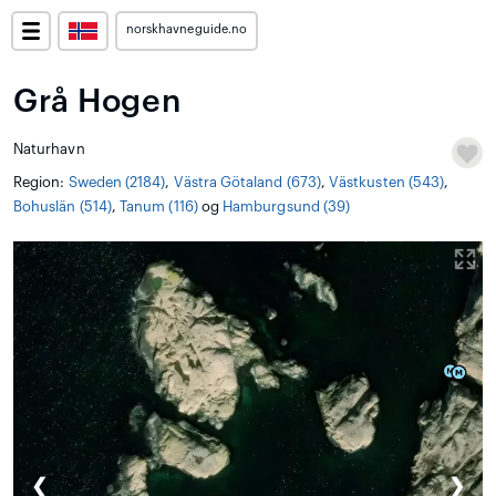
norskhavneguide.no
Grå Hogen
Naturhavn
Region:
Sweden (2184)
,
Västra Götaland (673)
,
Västkusten (543)
,
Bohuslän (514)
,
Tanum (116)
og
Hamburgsund (39)
❮
❯