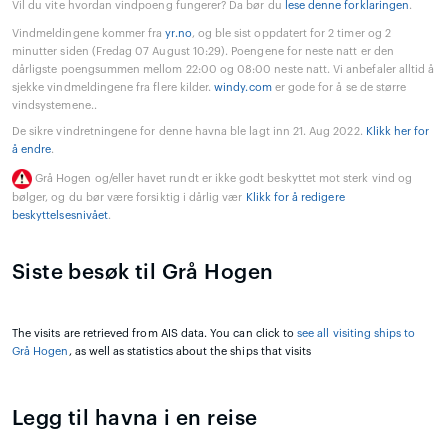
Vil du vite hvordan vindpoeng fungerer? Da bør du
lese denne forklaringen
.
Vindmeldingene kommer fra
yr.no
, og ble sist oppdatert for 2 timer og 2
minutter siden (Fredag 07 August 10:29). Poengene for neste natt er den
dårligste poengsummen mellom 22:00 og 08:00 neste natt. Vi anbefaler alltid å
sjekke vindmeldingene fra flere kilder.
windy.com
er gode for å se de større
vindsystemene..
De sikre vindretningene for denne havna ble lagt inn 21. Aug 2022.
Klikk her for
å endre
.
Grå Hogen og/eller havet rundt er ikke godt beskyttet mot sterk vind og
bølger, og du bør være forsiktig i dårlig vær
Klikk for å redigere
beskyttelsesnivået
.
Siste besøk til Grå Hogen
The visits are retrieved from AIS data. You can click to
see all visiting ships to
Grå Hogen
, as well as statistics about the ships that visits
Legg til havna i en reise