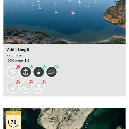
Valön Långö
Naturhavn
1000 meter NE
Wind
78