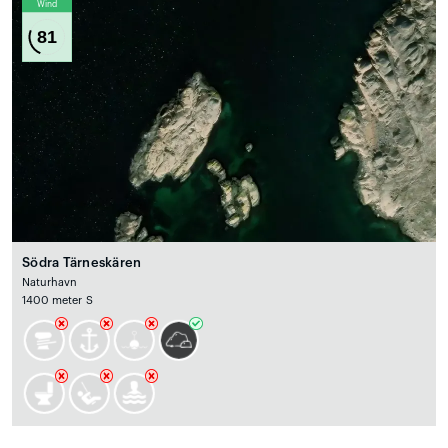
Wind
81
Södra Tärneskären
Naturhavn
1400 meter S