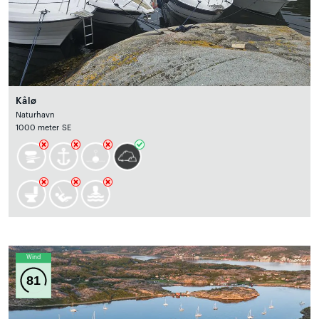
Kålø
Naturhavn
1000 meter SE
Wind
81