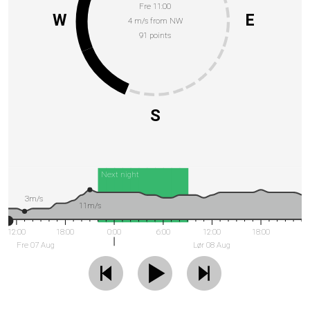
Fre 11:00
W
E
4 m/s from NW
91 points
S
Next night
3m/s
11m/s
12:00
18:00
0:00
6:00
12:00
18:00
Fre 07 Aug
Lør 08 Aug