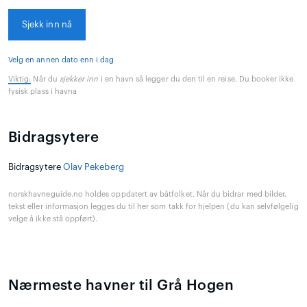
Sjekk inn nå
Velg en annen dato enn i dag
Viktig:
Når du
sjekker inn
i en havn så legger du den til en reise. Du booker ikke
fysisk plass i havna
Bidragsytere
Bidragsytere
Olav Pekeberg
norskhavneguide.no holdes oppdatert av båtfolket. Når du bidrar med bilder,
tekst eller informasjon legges du til her som takk for hjelpen (du kan selvfølgelig
velge å ikke stå oppført).
Nærmeste havner til Grå Hogen