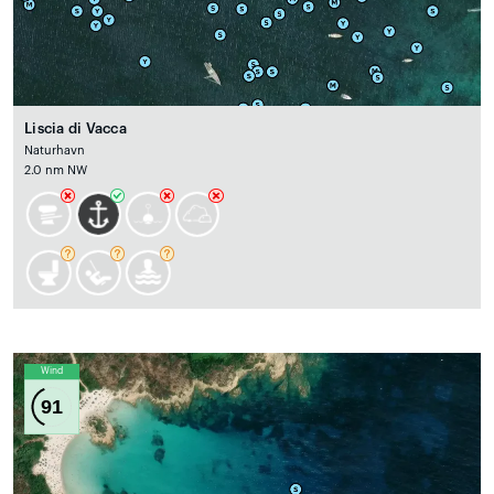
Liscia di Vacca
Naturhavn
2.0 nm NW
Wind
91