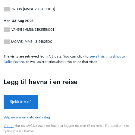
OREOS [MMSI: 256509000]
Man 03 Aug 2026
IVAH511 [MMSI: 319355800]
JAGARE [MMSI: 319182500]
The visits are retrieved from AIS data. You can click to
see all visiting ships to
Golfo Pevero
, as well as statistics about the ships that visits
Legg til havna i en reise
Sjekk inn nå
Velg en annen dato enn i dag
Viktig:
Når du
sjekker inn
i en havn så legger du den til en reise. Du booker ikke
fysisk plass i havna