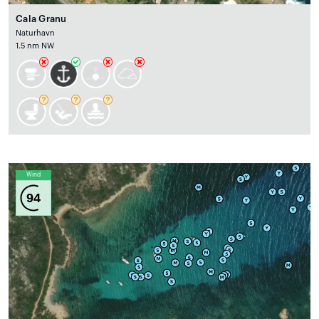
Cala Granu
Naturhavn
1.5 nm NW
Wind
94