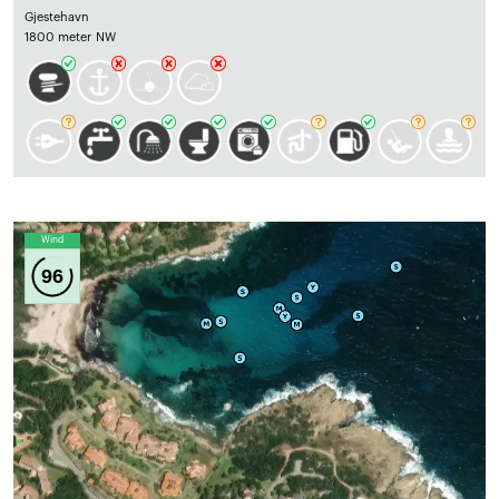
Gjestehavn
1800 meter NW
Wind
96