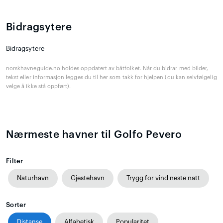
Bidragsytere
Bidragsytere
norskhavneguide.no holdes oppdatert av båtfolket. Når du bidrar med bilder,
tekst eller informasjon legges du til her som takk for hjelpen (du kan selvfølgelig
velge å ikke stå oppført).
Nærmeste havner til Golfo Pevero
Filter
Naturhavn
Gjestehavn
Trygg for vind neste natt
Sorter
Distanse
Alfabetisk
Popularitet