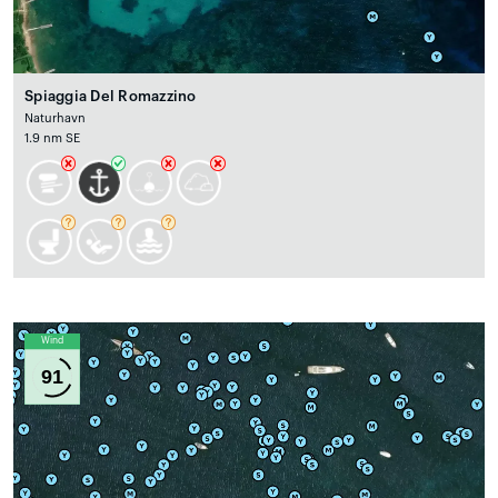
Spiaggia Del Romazzino
Naturhavn
1.9 nm SE
Wind
91