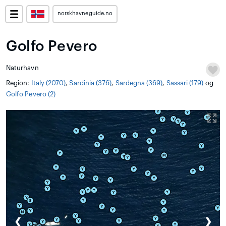
norskhavneguide.no
Golfo Pevero
Naturhavn
Region:
Italy (2070)
,
Sardinia (376)
,
Sardegna (369)
,
Sassari (179)
og
Golfo Pevero (2)
❮
❯