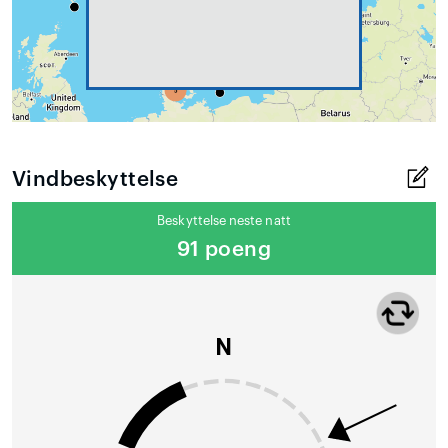
Vindbeskyttelse
Beskyttelse neste natt
91 poeng
N