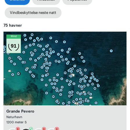
Vindbeskyttelse neste natt
75
havner
Wind
91
Grande Pevero
Naturhavn
1200 meter S