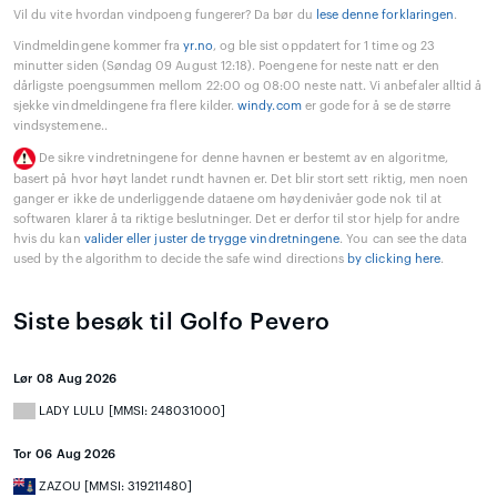
Vil du vite hvordan vindpoeng fungerer? Da bør du
lese denne forklaringen
.
Vindmeldingene kommer fra
yr.no
, og ble sist oppdatert for 1 time og 23
minutter siden (Søndag 09 August 12:18). Poengene for neste natt er den
dårligste poengsummen mellom 22:00 og 08:00 neste natt. Vi anbefaler alltid å
sjekke vindmeldingene fra flere kilder.
windy.com
er gode for å se de større
vindsystemene..
De sikre vindretningene for denne havnen er bestemt av en algoritme,
basert på hvor høyt landet rundt havnen er. Det blir stort sett riktig, men noen
ganger er ikke de underliggende dataene om høydenivåer gode nok til at
softwaren klarer å ta riktige beslutninger. Det er derfor til stor hjelp for andre
hvis du kan
valider eller juster de trygge vindretningene
. You can see the data
used by the algorithm to decide the safe wind directions
by clicking here
.
Siste besøk til Golfo Pevero
Lør 08 Aug 2026
LADY LULU [MMSI: 248031000]
Tor 06 Aug 2026
ZAZOU [MMSI: 319211480]