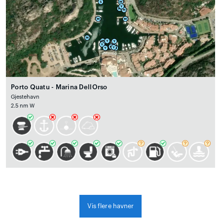
Porto Quatu - Marina DellOrso
Gjestehavn
2.5 nm W
Vis flere havner