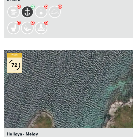
Wind
72
Helløya - Meløy