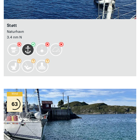
Støtt
Naturhavn
3.4 nm N
Wind
63