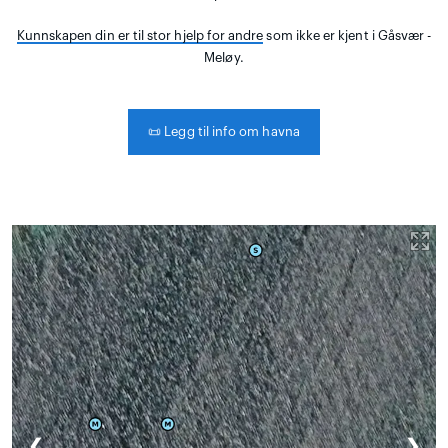
Kunnskapen din er til stor hjelp for andre
som ikke er kjent i Gåsvær -
Meløy.
📜
Legg til info om havna
❮
❯