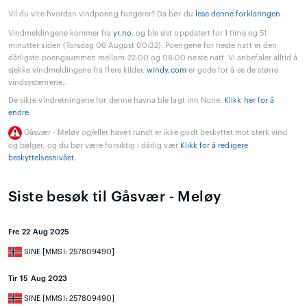
Vil du vite hvordan vindpoeng fungerer? Da bør du
lese denne forklaringen
.
Vindmeldingene kommer fra
yr.no
, og ble sist oppdatert for 1 time og 51
minutter siden (Torsdag 06 August 00:32). Poengene for neste natt er den
dårligste poengsummen mellom 22:00 og 08:00 neste natt. Vi anbefaler alltid å
sjekke vindmeldingene fra flere kilder.
windy.com
er gode for å se de større
vindsystemene..
De sikre vindretningene for denne havna ble lagt inn None.
Klikk her for å
endre
.
Gåsvær - Meløy og/eller havet rundt er ikke godt beskyttet mot sterk vind
og bølger, og du bør være forsiktig i dårlig vær
Klikk for å redigere
beskyttelsesnivået
.
Siste besøk til Gåsvær - Meløy
Fre 22 Aug 2025
SINE [MMSI: 257809490]
Tir 15 Aug 2023
SINE [MMSI: 257809490]