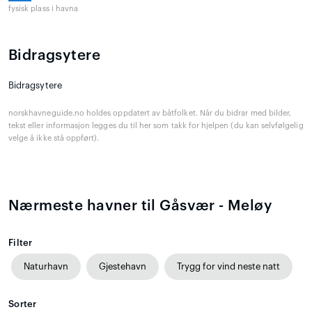
fysisk plass i havna
Bidragsytere
Bidragsytere
norskhavneguide.no holdes oppdatert av båtfolket. Når du bidrar med bilder,
tekst eller informasjon legges du til her som takk for hjelpen (du kan selvfølgelig
velge å ikke stå oppført).
Nærmeste havner til Gåsvær - Meløy
Filter
Naturhavn
Gjestehavn
Trygg for vind neste natt
Sorter