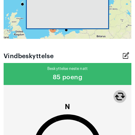
Vindbeskyttelse
Beskyttelse neste natt
85 poeng
N