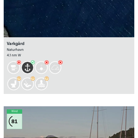
Varkgård
Naturhavn
4.1 nm W
Wind
81