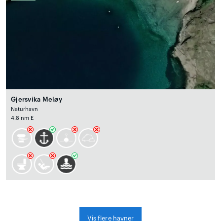
Gjersvika Meløy
Naturhavn
4.8 nm E
Vis flere havner