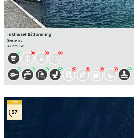
Tukthuset Båtforening
Gjestehavn
3.7 nm SW
Wind
57