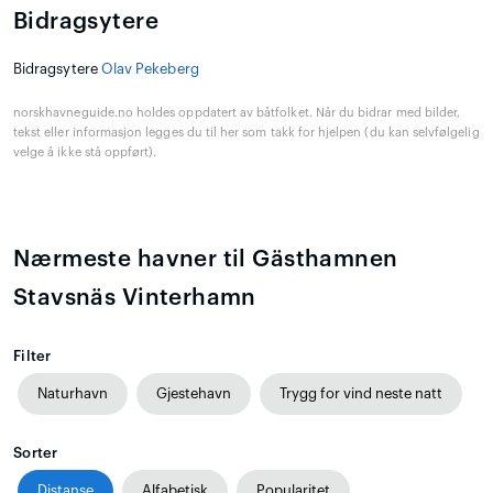
Bidragsytere
Bidragsytere
Olav Pekeberg
norskhavneguide.no holdes oppdatert av båtfolket. Når du bidrar med bilder,
tekst eller informasjon legges du til her som takk for hjelpen (du kan selvfølgelig
velge å ikke stå oppført).
Nærmeste havner til Gästhamnen
Stavsnäs Vinterhamn
Filter
Naturhavn
Gjestehavn
Trygg for vind neste natt
Sorter
Distanse
Alfabetisk
Popularitet