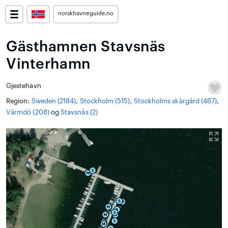
norskhavneguide.no
Gästhamnen Stavsnäs
Vinterhamn
Gjestehavn
Region:
Sweden (2184)
,
Stockholm (515)
,
Stockholms skärgård (467)
,
Värmdö (208)
og
Stavsnäs (2)