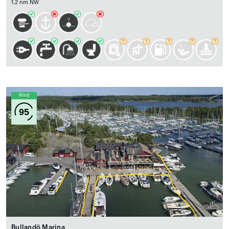
1.2 nm NW
Wind
95
Bullandö Marina