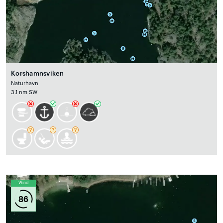
Korshamnsviken
Naturhavn
3.1 nm SW
Wind
86