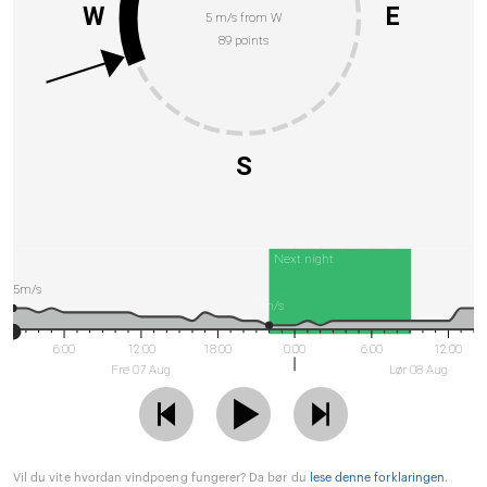
W
E
5 m/s from W
89 points
S
Next night
5m/s
1m/s
6:00
12:00
18:00
0:00
6:00
12:00
Fre 07 Aug
Lør 08 Aug
Vil du vite hvordan vindpoeng fungerer? Da bør du
lese denne forklaringen
.