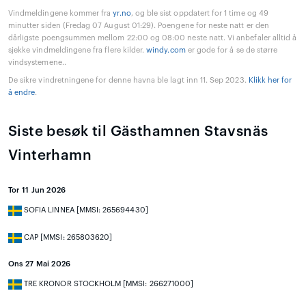
Vindmeldingene kommer fra
yr.no
, og ble sist oppdatert for 1 time og 49
minutter siden (Fredag 07 August 01:29). Poengene for neste natt er den
dårligste poengsummen mellom 22:00 og 08:00 neste natt. Vi anbefaler alltid å
sjekke vindmeldingene fra flere kilder.
windy.com
er gode for å se de større
vindsystemene..
De sikre vindretningene for denne havna ble lagt inn 11. Sep 2023.
Klikk her for
å endre
.
Siste besøk til Gästhamnen Stavsnäs
Vinterhamn
Tor 11 Jun 2026
SOFIA LINNEA [MMSI: 265694430]
CAP [MMSI: 265803620]
Ons 27 Mai 2026
TRE KRONOR STOCKHOLM [MMSI: 266271000]