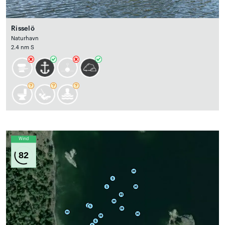
Risselö
Naturhavn
2.4 nm S
Wind
82