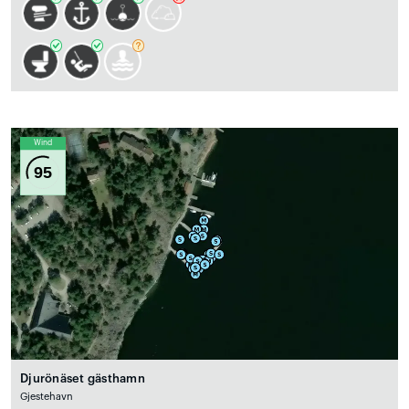
Wind
95
Djurönäset gästhamn
Gjestehavn