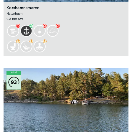
Korshamnsmaren
Naturhavn
2.3 nm SW
Wind
93