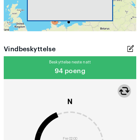
Vindbeskyttelse
Beskyttelse neste natt
94 poeng
N
Fre 02:00