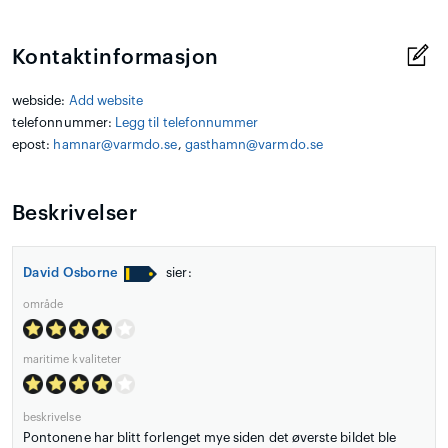
Kontaktinformasjon
webside:
Add website
telefonnummer:
Legg til telefonnummer
epost:
hamnar@varmdo.se
,
gasthamn@varmdo.se
Beskrivelser
David Osborne
sier:
område
maritime kvaliteter
beskrivelse
Pontonene har blitt forlenget mye siden det øverste bildet ble