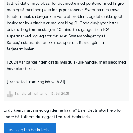
tatt, så det er mye plass, for det meste med pontoner med fingre,
men også med noe plass langs pontonene. Svært nær en travel
ferjeterminal, så bølger kan være et problem, og det er ikke godt
beskyttet hvis vinden er mellom N og Ø. Gode dusjer/toaletter,
drivstoff og tømmestasjon. 10 minutters gange til en ICA-
supermarked, og jeg tror det er et Systembolaget også.
Kafeer/restauranter er ikke noe spesielt. Busser går fra
ferjeterminalen.
I 2024 var parkeringen gratis hvis du skulle handle, men sjekk med
havnekontoret.
[translated from English with AI]
1
x helpful | written on 13. Jul 2025
Er du kjent i farvannet og i denne havna? Da er det til stor hjelp for
andre båtfolk om du legger til en kort beskrivelse.
📜
Legg inn beskrivelse