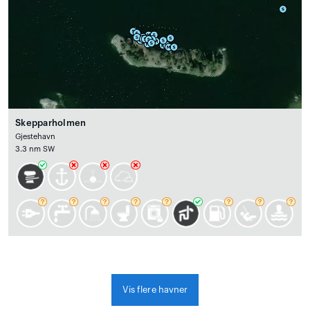
Skepparholmen
Gjestehavn
3.3 nm SW
Vis flere havner