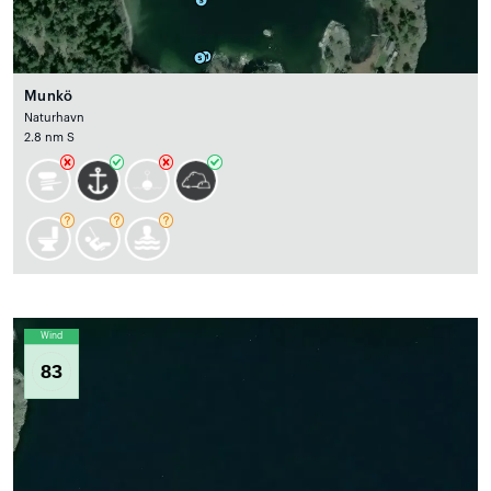
Munkö
Naturhavn
2.8 nm S
Wind
83