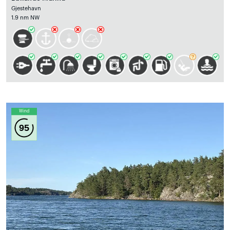
Gjestehavn
1.9 nm NW
Wind
95