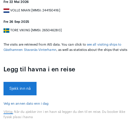
Fre 22 Mai 2026
VOLLE MAAN [MMSI: 244150416]
Fre 26 Sep 2025
TORE VIKING [MMSI: 265046280]
The visits are retrieved from AIS data. You can click to
see all visiting ships to
Gästhamnen Stavsnäs Vinterhamn
, as well as statistics about the ships that visits
Legg til havna i en reise
Sjekk inn nå
Velg en annen dato enn i dag
Viktig:
Når du
sjekker inn
i en havn så legger du den til en reise. Du booker ikke
fysisk plass i havna