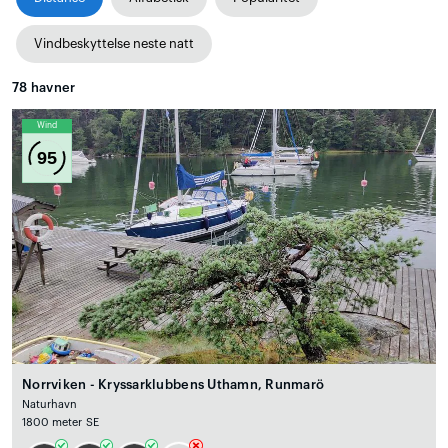
Vindbeskyttelse neste natt
78
havner
Wind
95
Norrviken - Kryssarklubbens Uthamn, Runmarö
Naturhavn
1800 meter SE