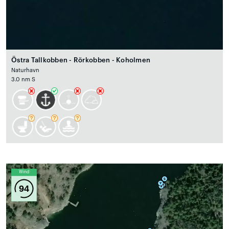
Östra Tallkobben - Rörkobben - Koholmen
Naturhavn
3.0 nm S
Wind
94