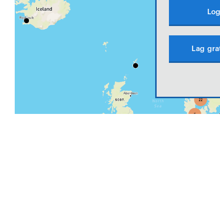
Log
Lag gra