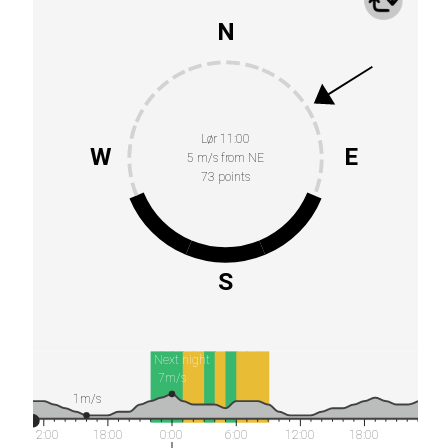
N
Lør 11:00
W
E
5 m/s from NE
73 points
S
Next night
7m/s
1m/s
12:00
18:00
0:00
6:00
12:00
18:00