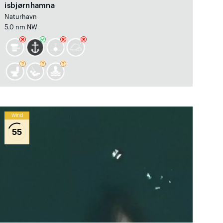
isbjørnhamna
Naturhavn
5.0 nm NW
Wind
55