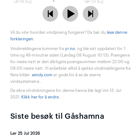
Lør 08 Aug
Søn 09 Aug
Vil du vite hvordan vindpoeng fungerer? Da bør du
lese denne
forklaringen
.
Vindmeldingene kommer fra
yr.no
, og ble sist oppdatert for 1
time og 49 minutter siden (Lørdag 08 August 10:13). Poengene
for neste natt er den dårligste poengsummen mellom 22:00 og
08:00 neste natt. Vi anbefaler alltid å sjekke vindmeldingene fra
flere kilder.
windy.com
er gode for å se de større
vindsystemene..
De sikre vindretningene for denne havna ble lagt inn 13. Jul
2021.
Klikk her for å endre
.
Siste besøk til Gåshamna
Lør 25 Jul 2026