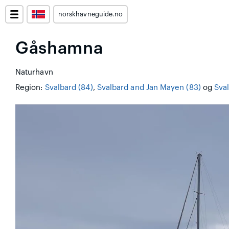
norskhavneguide.no
Gåshamna
Naturhavn
Region:
Svalbard (84)
,
Svalbard and Jan Mayen (83)
og
Sval