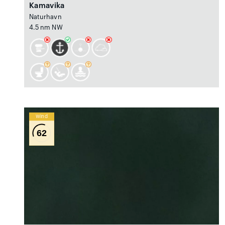
Kamavika
Naturhavn
4.5 nm NW
Wind
62