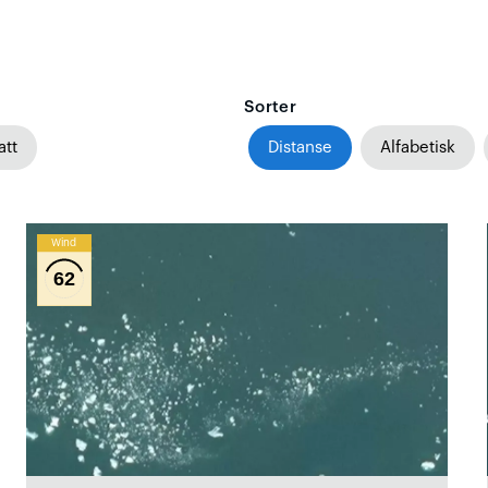
Sorter
att
Distanse
Alfabetisk
Wind
62