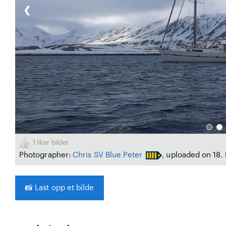
❮
1
liker bildet
Photographer:
Chris SV Blue Peter
, uploaded on 18.
📸
Last opp et bilde