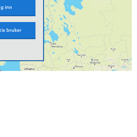
g inn
tis bruker