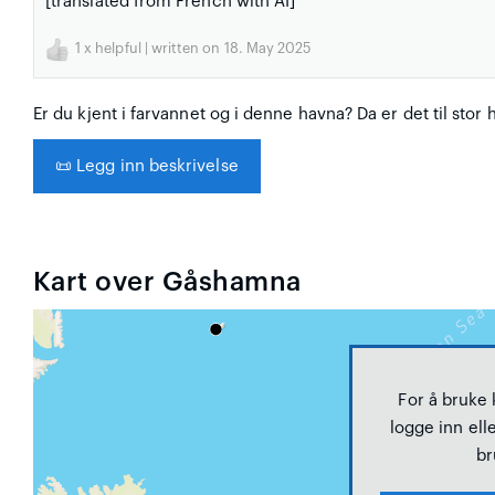
[translated from French with AI]
1
x helpful | written on 18. May 2025
Er du kjent i farvannet og i denne havna? Da er det til stor 
📜
Legg inn beskrivelse
Kart over Gåshamna
For å bruke
logge inn elle
br