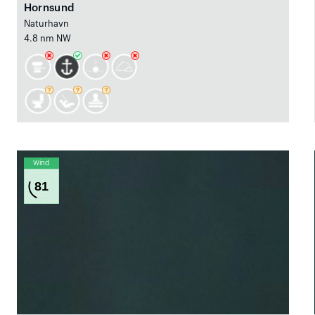
Hornsund
Naturhavn
4.8 nm NW
Wind
81